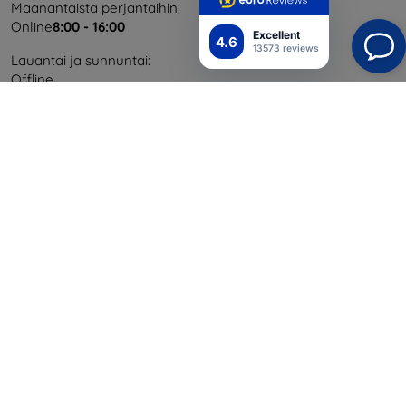
Maanantaista perjantaihin:
Online
8:00 - 16:00
Excellent
4.6
13573 reviews
Lauantai ja sunnuntai:
Offline
Ostaminen
Toimitus ja maksaminen
Blog
Cashback
Palautus
Reklamaatio
Yhteystiedot
Tiedot