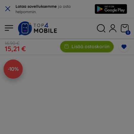
×
Lataa sovelluksemme
ja osta
helpommin.
0
16,90 €
Lisää ostoskoriin
15,21 €
-10%