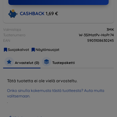
CASHBACK
1,69 €
Valmistaja
3MK
Tuotenumero
W-3SlMatPv-HoPr74
EAN
5903108630245
Suojakalvot
Näytönsuojat
Arvostelut (0)
Tuotepaketti
Tätä tuotetta ei ole vielä arvosteltu.
Onko sinulla kokemusta tästä tuotteesta? Auta muita
valitsemaan.
.