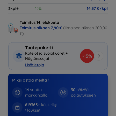
3kpl+
15%
14,37 €/kpl
Toimitus 14. elokuuta
Toimitus alkaen
7,90 €
(Ilmainen alkaen 200,00
€)
Tuotepaketti
Kotelot ja suojakuoret +
-15%
Näytönsuojat
Lisätietoja
Miksi ostaa meiltä?
14
vuotta
30
päivää
markkinoilla
palautukseen
819365+
käsitellyt
tilaukset