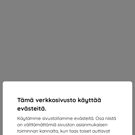
Tämä verkkosivusto käyttää
evästeitä.
Käytämme sivustollamme evästeitä. Osa niistä
on välttämättömiä sivuston asianmukaisen
3mk Silky Matt Privacy Protective film for Honor
toiminnan kannalta, kun taas toiset auttavat
Magic5 Pro