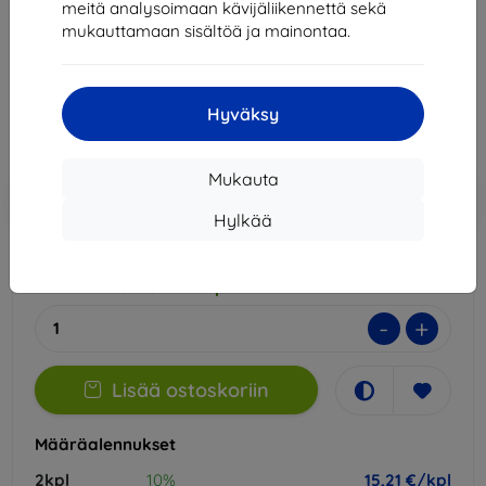
meitä analysoimaan kävijäliikennettä sekä
Sopii:
Honor Magic 5 Pro
mukauttamaan sisältöä ja mainontaa.
16,90 €
15,21 €
Hyväksy
Hinta ilman ALV:tä
12,27 €
Mukauta
Lisää
Alennus kupongilla
-10%
EXTRA10
ostoskoriin
Hylkää
Ulkoinen varasto > 5 kpl
-
+
Lisää ostoskoriin
Määräalennukset
2kpl
10%
15,21 €/kpl