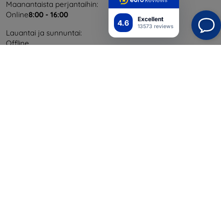
Maanantaista perjantaihin:
Online
8:00 - 16:00
Excellent
4.6
13573 reviews
Lauantai ja sunnuntai:
Offline
Ostaminen
Toimitus ja maksaminen
Blog
Cashback
Palautus
Reklamaatio
Yhteystiedot
Tiedot