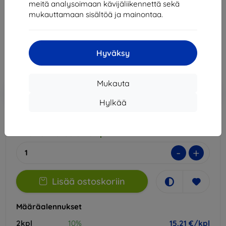
meitä analysoimaan kävijäliikennettä sekä
Sopii:
Honor Magic V3
mukauttamaan sisältöä ja mainontaa.
16,90 €
15,21 €
Hyväksy
Hinta ilman ALV:tä
12,27 €
Mukauta
Lisää
Alennus kupongilla
-10%
EXTRA10
ostoskoriin
Hylkää
Ulkoinen varasto > 5 kpl
-
+
Lisää ostoskoriin
Määräalennukset
2kpl
10%
15,21 €/kpl