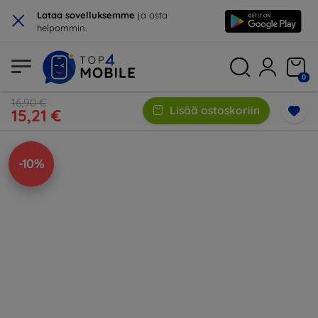
×
Lataa sovelluksemme
ja osta
helpommin.
0
16,90 €
Lisää ostoskoriin
15,21 €
-10%