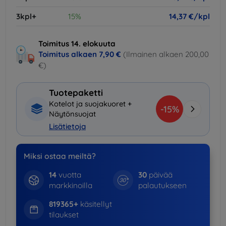
3kpl+
15%
14,37 €/kpl
Toimitus 14. elokuuta
Toimitus alkaen
7,90 €
(Ilmainen alkaen 200,00
€)
Tuotepaketti
Kotelot ja suojakuoret +
-15%
Näytönsuojat
Lisätietoja
Miksi ostaa meiltä?
14
vuotta
30
päivää
markkinoilla
palautukseen
819365+
käsitellyt
tilaukset