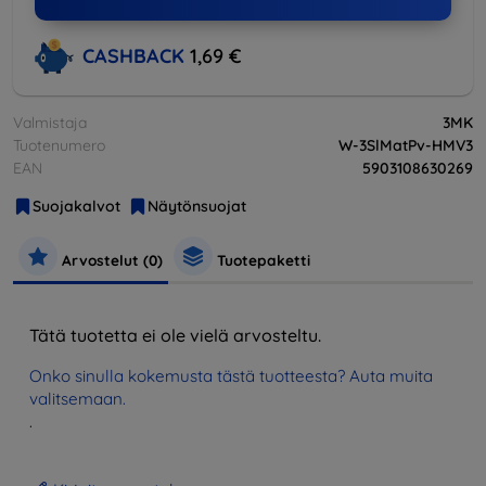
CASHBACK
1,69 €
Valmistaja
3MK
Tuotenumero
W-3SlMatPv-HMV3
EAN
5903108630269
Suojakalvot
Näytönsuojat
Arvostelut (0)
Tuotepaketti
Tätä tuotetta ei ole vielä arvosteltu.
Onko sinulla kokemusta tästä tuotteesta? Auta muita
valitsemaan.
.