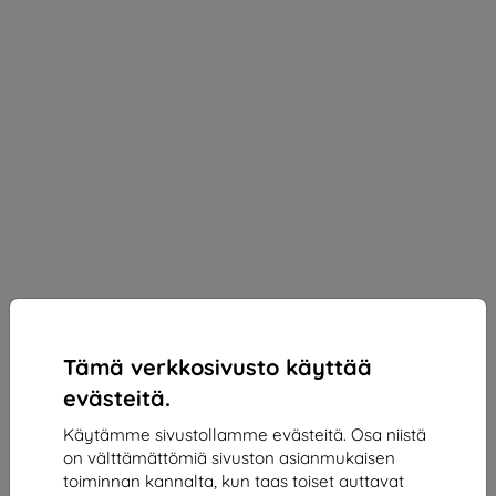
Tämä verkkosivusto käyttää
evästeitä.
Käytämme sivustollamme evästeitä. Osa niistä
on välttämättömiä sivuston asianmukaisen
3mk Silky Matt Privacy Protective film for Honor
toiminnan kannalta, kun taas toiset auttavat
Magic V3