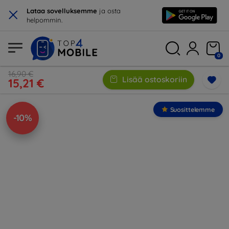
×
Lataa sovelluksemme
ja osta
helpommin.
0
16,90 €
Lisää ostoskoriin
15,21 €
Suosittelemme
-10%