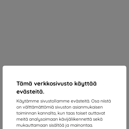
Tämä verkkosivusto käyttää
evästeitä.
Käytämme sivustollamme evästeitä. Osa niistä
on välttämättömiä sivuston asianmukaisen
3mk Silky Matt Privacy Protective film for Honor
toiminnan kannalta, kun taas toiset auttavat
Magic7 Lite
meitä analysoimaan kävijäliikennettä sekä
mukauttamaan sisältöä ja mainontaa.
Sopii:
Honor Magic7 Lite