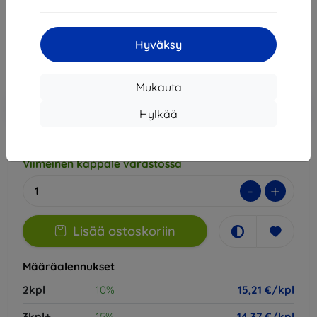
16,90 €
15,21 €
Hyväksy
Hinta ilman ALV:tä
12,27 €
Mukauta
Lisää
Alennus kupongilla
-10%
EXTRA10
ostoskoriin
Hylkää
Viimeinen kappale varastossa
-
+
Lisää ostoskoriin
Määräalennukset
2kpl
10%
15,21 €/kpl
3kpl+
15%
14,37 €/kpl