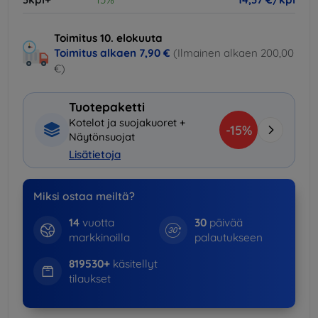
Toimitus 10. elokuuta
Toimitus alkaen
7,90 €
(Ilmainen alkaen 200,00
€)
Tuotepaketti
Kotelot ja suojakuoret +
-15%
Näytönsuojat
Lisätietoja
Miksi ostaa meiltä?
14
vuotta
30
päivää
markkinoilla
palautukseen
819530+
käsitellyt
tilaukset