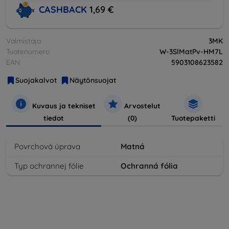
CASHBACK
1,69 €
Valmistaja
3MK
Tuotenumero
W-3SlMatPv-HM7L
EAN
5903108623582
Suojakalvot
Näytönsuojat
Kuvaus ja tekniset
Arvostelut
tiedot
(0)
Tuotepaketti
Povrchová úprava
Matná
Typ ochrannej fólie
Ochranná fólia