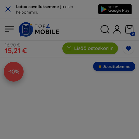
×
Lataa sovelluksemme
ja osta
helpommin.
0
16,90 €
Lisää ostoskoriin
15,21 €
Suosittelemme
-10%