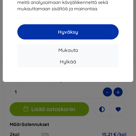
meitä analysoimaan kävijäliikennettä sekä
Sopii:
Doogee V40 Pro
mukauttamaan sisältöä ja mainontaa.
16,90 €
15,21 €
Hyväksy
Hinta ilman ALV:tä
12,27 €
Mukauta
Lisää
Alennus kupongilla
-10%
EXTRA10
ostoskoriin
Hylkää
Ulkoinen varasto > 5 kpl
-
+
Lisää ostoskoriin
Määräalennukset
2kpl
10%
15,21 €/kpl