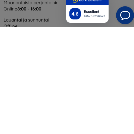
Maanantaista perjantaihin:
Online
8:00 - 16:00
Excellent
4.6
13575 reviews
Lauantai ja sunnuntai:
Offline
Ostaminen
Toimitus ja maksaminen
Blog
Cashback
Palautus
Reklamaatio
Yhteystiedot
Tiedot