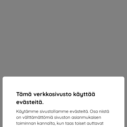
Tämä verkkosivusto käyttää
evästeitä.
Käytämme sivustollamme evästeitä. Osa niistä
on välttämättömiä sivuston asianmukaisen
3mk Silky Matt Privacy Protective film for Doogee
toiminnan kannalta, kun taas toiset auttavat
V40 Pro