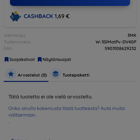
CASHBACK
1,69 €
Valmistaja
3MK
Tuotenumero
W-3SlMatPv-DV40P
EAN
5903108629232
Suojakalvot
Näytönsuojat
Arvostelut (0)
Tuotepaketti
Tätä tuotetta ei ole vielä arvosteltu.
Onko sinulla kokemusta tästä tuotteesta? Auta muita
valitsemaan.
.