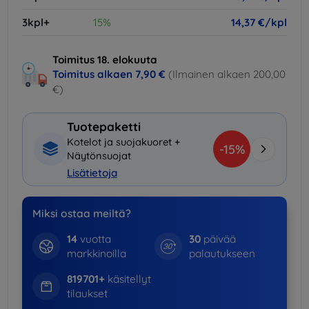
3kpl+
15%
14,37 €/kpl
Toimitus 18. elokuuta
Toimitus alkaen
7,90 €
(Ilmainen alkaen 200,00
€)
Tuotepaketti
Kotelot ja suojakuoret +
-15%
Näytönsuojat
Lisätietoja
Miksi ostaa meiltä?
14
vuotta
30
päivää
markkinoilla
palautukseen
819701+
käsitellyt
tilaukset