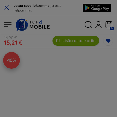
×
Lataa sovelluksemme
ja osta
helpommin.
0
16,90 €
Lisää ostoskoriin
15,21 €
-10%