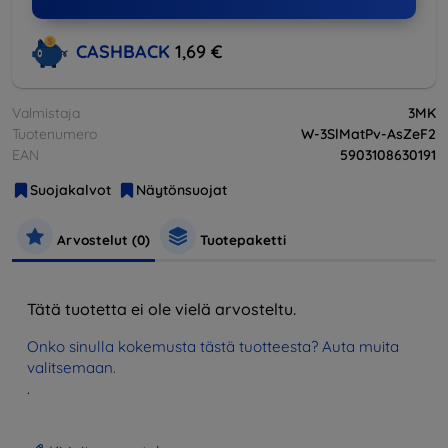
CASHBACK
1,69 €
Valmistaja
3MK
Tuotenumero
W-3SlMatPv-AsZeF2
EAN
5903108630191
Suojakalvot
Näytönsuojat
Arvostelut (0)
Tuotepaketti
Tätä tuotetta ei ole vielä arvosteltu.
Onko sinulla kokemusta tästä tuotteesta? Auta muita
valitsemaan.
.