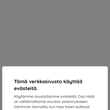
Tämä verkkosivusto käyttää
evästeitä.
Käytämme sivustollamme evästeitä. Osa niistä
on välttämättömiä sivuston asianmukaisen
3mk Silky Matt Privacy Protective film for ASUS
toiminnan kannalta, kun taas toiset auttavat
Zenfone 11 Ultra