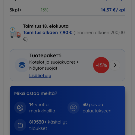
3kpl+
15%
14,37 €/kpl
Toimitus 18. elokuuta
Toimitus alkaen
7,90 €
(Ilmainen alkaen 200,00
€)
Tuotepaketti
Kotelot ja suojakuoret +
-15%
Näytönsuojat
Lisätietoja
Miksi ostaa meiltä?
14
vuotta
30
päivää
markkinoilla
palautukseen
819530+
käsitellyt
tilaukset