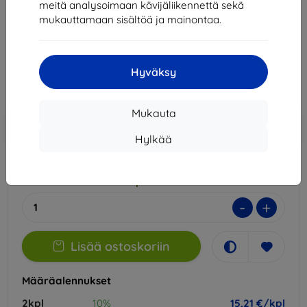
meitä analysoimaan kävijäliikennettä sekä
Sopii:
Asus Zenfone 11 Ultra
mukauttamaan sisältöä ja mainontaa.
16,90 €
15,21 €
Hyväksy
Hinta ilman ALV:tä
12,27 €
Mukauta
Lisää
Alennus kupongilla
-10%
EXTRA10
ostoskoriin
Hylkää
Ulkoinen varasto > 5 kpl
-
+
Lisää ostoskoriin
Määräalennukset
2kpl
10%
15,21 €/kpl