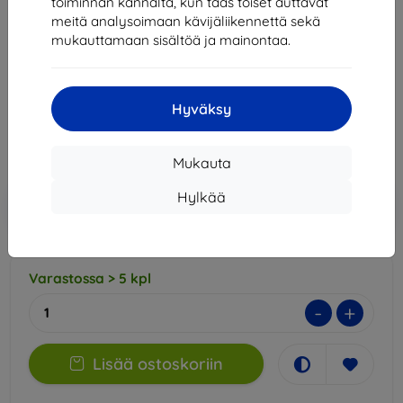
iPhone 7/8/SE 2020/2022
toiminnan kannalta, kun taas toiset auttavat
meitä analysoimaan kävijäliikennettä sekä
Sopii:
Apple iPhone 7 / 8 / SE 2020
mukauttamaan sisältöä ja mainontaa.
Apple iPhone SE 2022
16,90 €
Hyväksy
15,21 €
Hinta ilman ALV:tä
12,27 €
Mukauta
Lisää
Hylkää
Alennus kupongilla
-10%
EXTRA10
ostoskoriin
Varastossa > 5 kpl
-
+
Lisää ostoskoriin