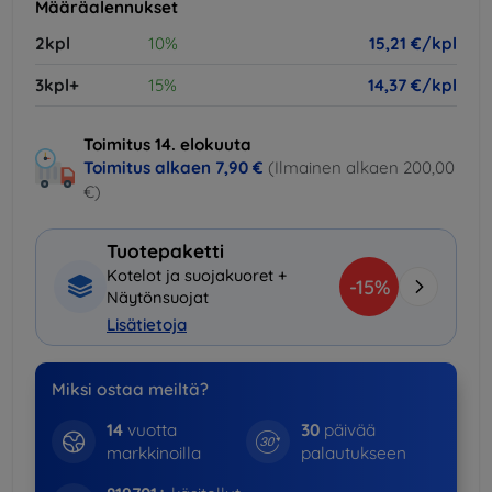
Määräalennukset
2kpl
10%
15,21 €/kpl
3kpl+
15%
14,37 €/kpl
Toimitus 14. elokuuta
Toimitus alkaen
7,90 €
(Ilmainen alkaen 200,00
€)
Tuotepaketti
Kotelot ja suojakuoret +
-15%
Näytönsuojat
Lisätietoja
Miksi ostaa meiltä?
14
vuotta
30
päivää
markkinoilla
palautukseen