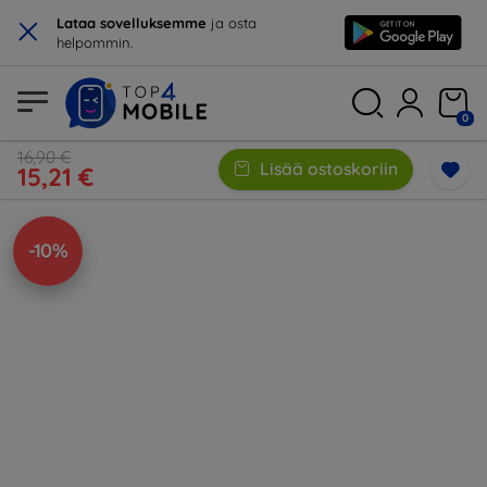
×
Lataa sovelluksemme
ja osta
helpommin.
0
16,90 €
Lisää ostoskoriin
15,21 €
-10%