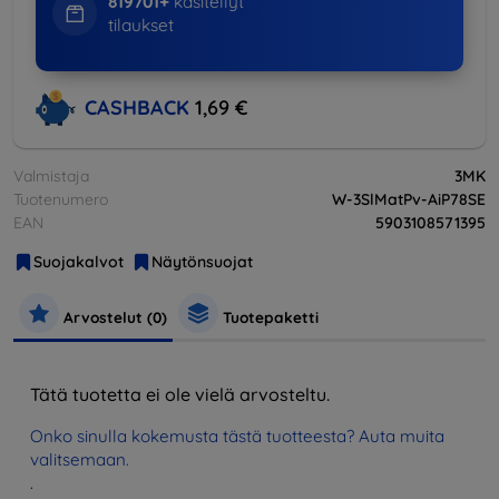
819701+
käsitellyt
tilaukset
CASHBACK
1,69 €
Valmistaja
3MK
Tuotenumero
W-3SlMatPv-AiP78SE
EAN
5903108571395
Suojakalvot
Näytönsuojat
Arvostelut (0)
Tuotepaketti
Tätä tuotetta ei ole vielä arvosteltu.
Onko sinulla kokemusta tästä tuotteesta? Auta muita
valitsemaan.
.