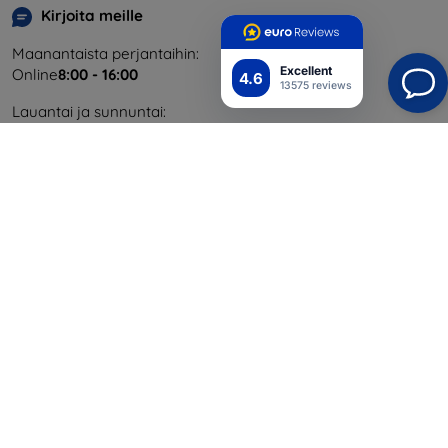
Kirjoita meille
Maanantaista perjantaihin:
Excellent
Online
8:00 - 16:00
4.6
13575 reviews
Lauantai ja sunnuntai:
Offline
Ostaminen
Toimitus ja maksaminen
Blog
Cashback
Palautus
Reklamaatio
Yhteystiedot