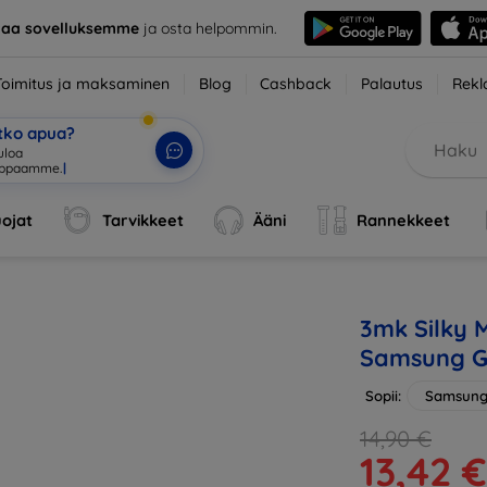
taa sovelluksemme
ja osta helpommin.
Toimitus ja maksaminen
Blog
Cashback
Palautus
Rekl
etko apua?
tuloa verkkoka
|
ojat
Tarvikkeet
Ääni
Rannekkeet
3mk Silky M
Samsung G
Sopii:
Samsung
14,90 €
13,42 €