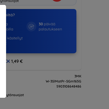
ytönsuojat
a meiltä?
otta
30
päivää
kinoilla
palautukseen
643+
käsitellyt
ukset
BACK
1,49 €
3MK
W-3SlMatPr-SGm165G
5903108648486
Näytönsuojat