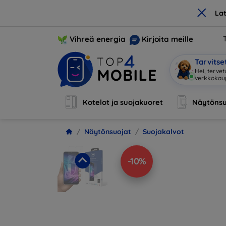
×
La
Vihreä energia
Kirjoita meille
Tarvits
Hei, terve
Kotelot ja suojakuoret
Näytönsu
Näytönsuojat
Suojakalvot
-10%