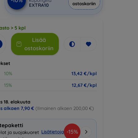
-10%
kupongilla
ostoskoriin
EXTRA10
asto > 5 kpl
Lisää
ostoskoriin
kset
10%
13,42 €/kpl
15%
12,67 €/kpl
s 18. elokuuta
us alkaen
7,90 €
(Ilmainen alkaen 200,00 €)
tepaketti
-15%
Lisätietoja
lot ja suojakuoret