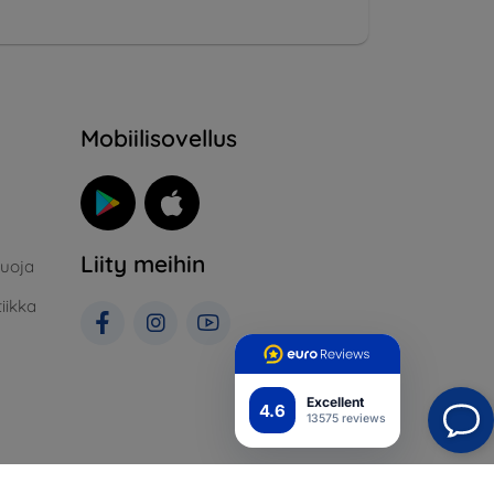
Mobiilisovellus
Liity meihin
suoja
iikka
Excellent
4.6
13575 reviews