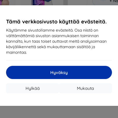
+ Nä
Miksi osta
Tämä verkkosivusto käyttää evästeitä.
14
vu
Käytämme sivustollamme evästeitä. Osa niistä on
mark
välttämättömiä sivuston asianmukaisen toiminnan
kannalta, kun taas toiset auttavat meitä analysoimaan
819
kävijäliikennettä sekä mukauttamaan sisältöä ja
tila
mainontaa.
CASH
Hyväksy
Valmistaja
Hylkää
Mukauta
Tuotenumero
EAN
Suojakalvot