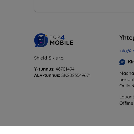
Yhte
info@t
Shield-SK s.r.o.
Ki
Y-tunnus:
46701494
Maanan
ALV-tunnus:
SK2023549671
perjant
Online
Lauanta
Offline