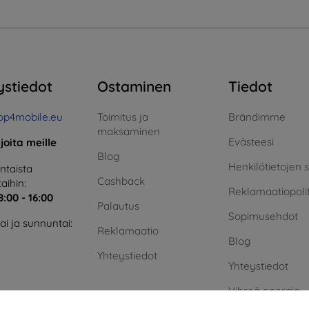
ystiedot
Ostaminen
Tiedot
op4mobile.eu
Toimitus ja
Brändimme
maksaminen
Evästeesi
rjoita meille
Blog
Henkilötietojen 
taista
Cashback
aihin:
Reklamaatiopolit
8:00 - 16:00
Palautus
Sopimusehdot
i ja sunnuntai:
Reklamaatio
Blog
Yhteystiedot
Yhteystiedot
Vihreä energia