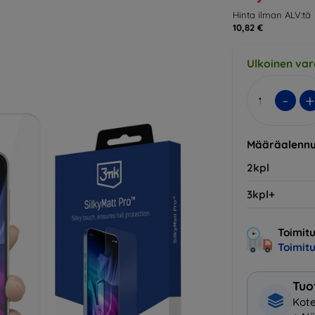
Hinta ilman ALV:tä
10,82 €
Ulkoinen var
-
+
Määräalennu
2kpl
3kpl+
Toimitu
Toimit
Tuo
Kote