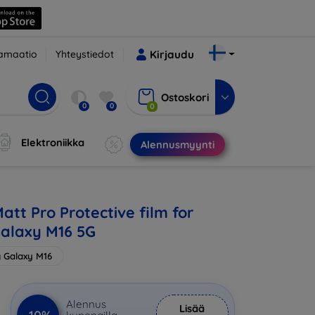
amaatio
Yhteystiedot
Kirjaudu
Ostoskori
0
0
0
Elektroniikka
Alennusmyynti
att Pro Protective film for
alaxy M16 5G
 Galaxy M16
Alennus
Lisää