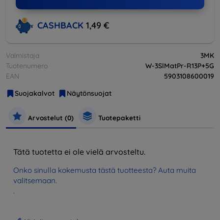
CASHBACK
1,49 €
Valmistaja
3MK
Tuotenumero
W-3SlMatPr-R13P+5G
EAN
5903108600019
Suojakalvot
Näytönsuojat
Arvostelut (0)
Tuotepaketti
Tätä tuotetta ei ole vielä arvosteltu.
Onko sinulla kokemusta tästä tuotteesta? Auta muita
valitsemaan.
.