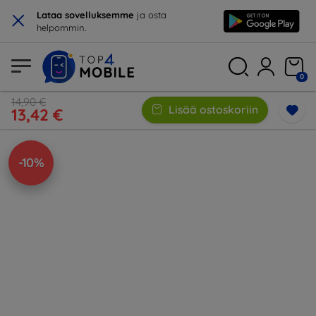
×
Lataa sovelluksemme
ja osta
helpommin.
0
14,90 €
Lisää ostoskoriin
13,42 €
-10%