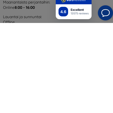
Maanantaista perjantaihin:
Online
8:00 - 16:00
Excellent
4.6
13575 reviews
Lauantai ja sunnuntai:
Offline
Ostaminen
Toimitus ja maksaminen
Blog
Cashback
Palautus
Reklamaatio
Yhteystiedot
Tiedot