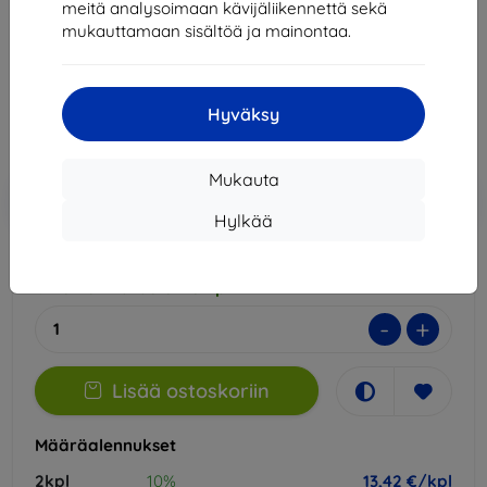
meitä analysoimaan kävijäliikennettä sekä
Sopii:
Realme 13 Pro+
Realme 13 Pro
mukauttamaan sisältöä ja mainontaa.
14,90 €
13,42 €
Hyväksy
Hinta ilman ALV:tä
10,82 €
Mukauta
Lisää
Alennus kupongilla
-10%
EXTRA10
ostoskoriin
Hylkää
Ulkoinen varasto > 5 kpl
-
+
Lisää ostoskoriin
Määräalennukset
2kpl
10%
13,42 €/kpl