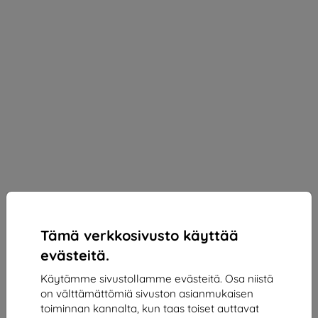
Tämä verkkosivusto käyttää
evästeitä.
Käytämme sivustollamme evästeitä. Osa niistä
on välttämättömiä sivuston asianmukaisen
3mk Silky Matt Pro Protective film for Realme 13
toiminnan kannalta, kun taas toiset auttavat
Pro+ 5G / Realme 13 Pro 5G