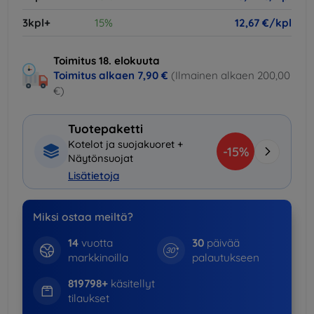
3kpl+
15%
12,67 €/kpl
Toimitus 18. elokuuta
Toimitus alkaen
7,90 €
(Ilmainen alkaen 200,00
€)
Tuotepaketti
Kotelot ja suojakuoret +
-15%
Näytönsuojat
Lisätietoja
Miksi ostaa meiltä?
14
vuotta
30
päivää
markkinoilla
palautukseen
819798+
käsitellyt
tilaukset