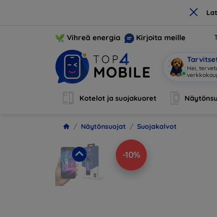
×
La
Vihreä energia
Kirjoita meille
Tarvits
Hei, tervet
verkkoka
Kotelot ja suojakuoret
Näytönsu
Näytönsuojat
Suojakalvot
-10%