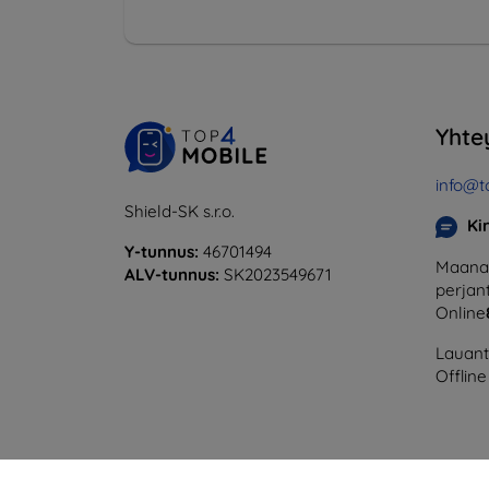
Yhte
info@t
Shield-SK s.r.o.
Ki
Y-tunnus:
46701494
Maanan
ALV-tunnus:
SK2023549671
perjant
Online
Lauanta
Offline