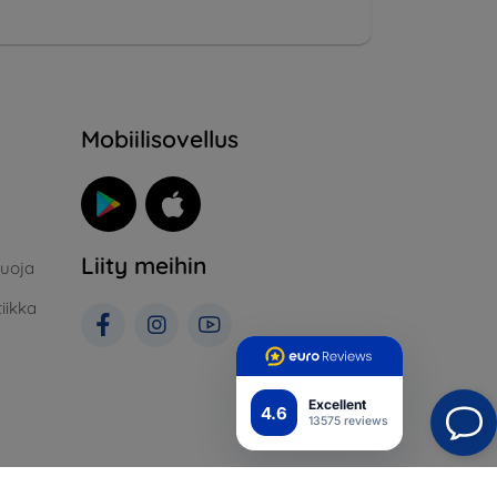
Mobiilisovellus
Liity meihin
suoja
iikka
Excellent
4.6
13575 reviews