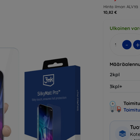
Hinta ilman ALV:tä
10,82 €
Ulkoinen var
-
+
Määräalennu
2kpl
3kpl+
Toimitu
Toimit
Tuo
Kote