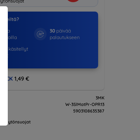
ytönsuojat
a meiltä?
otta
30
päivää
kinoilla
palautukseen
01+
käsitellyt
ukset
BACK
1,49 €
3MK
W-3SlMatPr-OPR13
5903108635387
Näytönsuojat