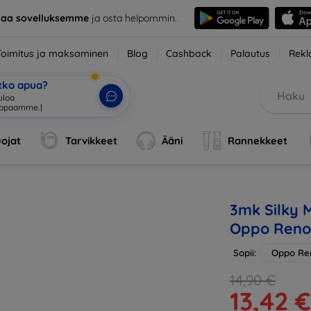
taa sovelluksemme
ja osta helpommin.
Toimitus ja maksaminen
Blog
Cashback
Palautus
Rekl
etko apua?
uloa
uppaamme.
|
ojat
Tarvikkeet
Ääni
Rannekkeet
3mk Silky M
Oppo Reno
Sopii:
Oppo Re
14,90 €
13,42 €