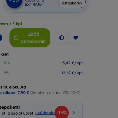
-10%
kupongilla
ostoskoriin
EXTRA10
asto > 5 kpl
Lisää
ostoskoriin
kset
10%
13,42 €/kpl
15%
12,67 €/kpl
s 18. elokuuta
us alkaen
7,90 €
(Ilmainen alkaen 200,00 €)
tepaketti
-15%
Lisätietoja
lot ja suojakuoret