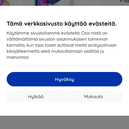
+ Nä
Miksi osta
Tämä verkkosivusto käyttää evästeitä.
14
vu
Käytämme sivustollamme evästeitä. Osa niistä on
mark
välttämättömiä sivuston asianmukaisen toiminnan
kannalta, kun taas toiset auttavat meitä analysoimaan
8197
kävijäliikennettä sekä mukauttamaan sisältöä ja
tila
mainontaa.
CASH
Hyväksy
Valmistaja
Hylkää
Mukauta
Tuotenumero
EAN
Suojakalvot