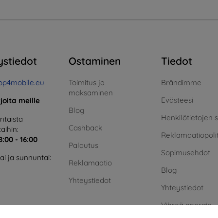
ystiedot
Ostaminen
Tiedot
op4mobile.eu
Toimitus ja
Brändimme
maksaminen
Evästeesi
rjoita meille
Blog
Henkilötietojen 
taista
Cashback
aihin:
Reklamaatiopolit
8:00 - 16:00
Palautus
Sopimusehdot
i ja sunnuntai:
Reklamaatio
Blog
Yhteystiedot
Yhteystiedot
Vihreä energia