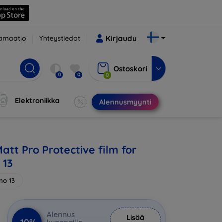
amaatio
Yhteystiedot
Kirjaudu
Ostoskori
0
0
0
Elektroniikka
Alennusmyynti
att Pro Protective film for
 13
no 13
Alennus
Lisää