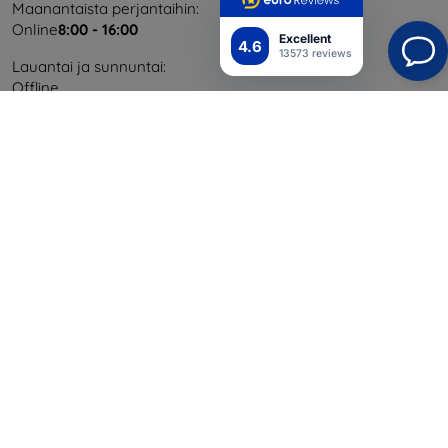
Maanantaista perjantaihin:
Online
8:00 - 16:00
Excellent
4.6
13573 reviews
Lauantai ja sunnuntai:
Offline
Ostaminen
Toimitus ja maksaminen
Blog
Cashback
Palautus
Reklamaatio
Yhteystiedot
Tiedot