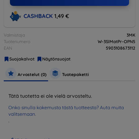
CASHBACK
1,49 €
Valmistaja
3MK
Tuotenumero
W-3SlMatPr-OPN5
EAN
5903108673112
Suojakalvot
Näytönsuojat
Arvostelut (0)
Tuotepaketti
Tätä tuotetta ei ole vielä arvosteltu.
Onko sinulla kokemusta tästä tuotteesta? Auta muita
valitsemaan.
.