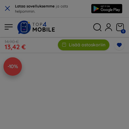
×
Lataa sovelluksemme
ja osta
helpommin.
0
14,90 €
Lisää ostoskoriin
13,42 €
-10%