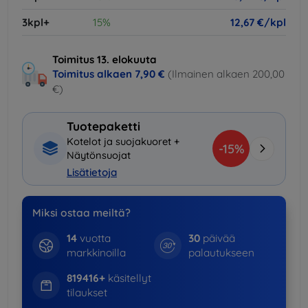
3kpl+
15%
12,67 €/kpl
Toimitus 13. elokuuta
Toimitus alkaen
7,90 €
(Ilmainen alkaen 200,00
€)
Tuotepaketti
Kotelot ja suojakuoret +
-15%
Näytönsuojat
Lisätietoja
Miksi ostaa meiltä?
14
vuotta
30
päivää
markkinoilla
palautukseen
819416+
käsitellyt
tilaukset