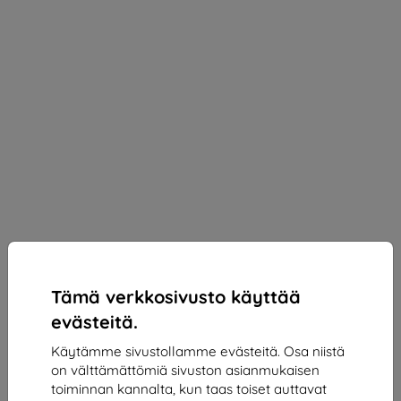
Tämä verkkosivusto käyttää
evästeitä.
Käytämme sivustollamme evästeitä. Osa niistä
on välttämättömiä sivuston asianmukaisen
3mk Silky Matt Pro Protective film for OnePlus
toiminnan kannalta, kun taas toiset auttavat
Nord 5