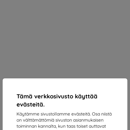
Tämä verkkosivusto käyttää
evästeitä.
Käytämme sivustollamme evästeitä. Osa niistä
on välttämättömiä sivuston asianmukaisen
3mk Silky Matt Pro Protective film for Motorola
toiminnan kannalta, kun taas toiset auttavat
Moto G35 5G