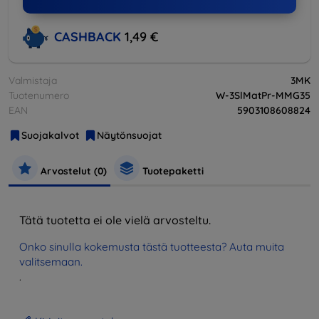
CASHBACK
1,49 €
Valmistaja
3MK
Tuotenumero
W-3SlMatPr-MMG35
EAN
5903108608824
Suojakalvot
Näytönsuojat
Arvostelut (0)
Tuotepaketti
Tätä tuotetta ei ole vielä arvosteltu.
Onko sinulla kokemusta tästä tuotteesta? Auta muita
valitsemaan.
.