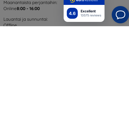
Maanantaista perjantaihin:
Online
8:00 - 16:00
Excellent
4.6
13575 reviews
Lauantai ja sunnuntai:
Offline
Ostaminen
Toimitus ja maksaminen
Blog
Cashback
Palautus
Reklamaatio
Yhteystiedot
Tiedot