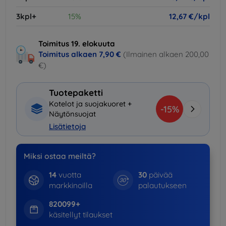
3kpl+
15%
12,67 €/kpl
Toimitus 19. elokuuta
Toimitus alkaen
7,90 €
(Ilmainen alkaen 200,00
€)
Tuotepaketti
Kotelot ja suojakuoret +
-15%
Näytönsuojat
Lisätietoja
Miksi ostaa meiltä?
14
vuotta
30
päivää
markkinoilla
palautukseen
820099+
käsitellyt tilaukset