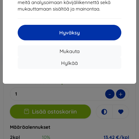
meitä analysoimaan kävijäliikennettä sekä
Sopii:
Motorola Moto G35
mukauttamaan sisältöä ja mainontaa.
14,90 €
13,42 €
Hyväksy
Hinta ilman ALV:tä
10,82 €
Mukauta
Lisää
Alennus kupongilla
-10%
EXTRA10
ostoskoriin
Hylkää
Ulkoinen varasto > 5 kpl
-
+
Lisää ostoskoriin
Määräalennukset
2kpl
10%
13,42 €/kpl