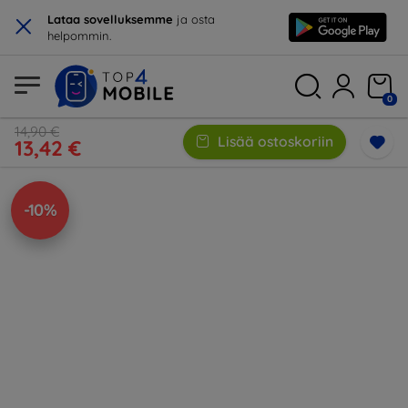
×
Lataa sovelluksemme
ja osta
helpommin.
0
14,90 €
Lisää ostoskoriin
13,42 €
-10%