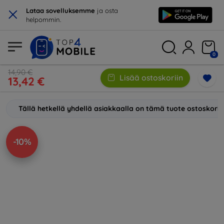
×
Lataa sovelluksemme
ja osta
helpommin.
0
14,90 €
Lisää ostoskoriin
13,42 €
Tällä hetkellä yhdellä asiakkaalla on tämä tuote ostoskori
-10%