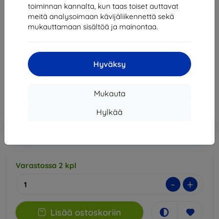
toiminnan kannalta, kun taas toiset auttavat
meitä analysoimaan kävijäliikennettä sekä
3mk Silky Matt Pro Protective film for Honor 400
mukauttamaan sisältöä ja mainontaa.
PRO
Sopii:
Honor 400 Pro
14,90 €
Hyväksy
13,42 €
Mukauta
Hinta ilman ALV:tä
10,82 €
Hylkää
Lisää
Alennus kupongilla
-10%
EXTRA10
ostoskoriin
Varastossa 2 kpl
-
+
Lisää ostoskoriin