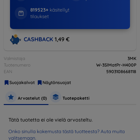
819523+
käsitellyt
tilaukset
CASHBACK
1,49 €
Valmistaja
3MK
Tuotenumero
W-3SlMatPr-H400P
EAN
5903108668118
Suojakalvot
Näytönsuojat
Arvostelut (0)
Tuotepaketti
Tätä tuotetta ei ole vielä arvosteltu.
Onko sinulla kokemusta tästä tuotteesta? Auta muita
valitsemaan.