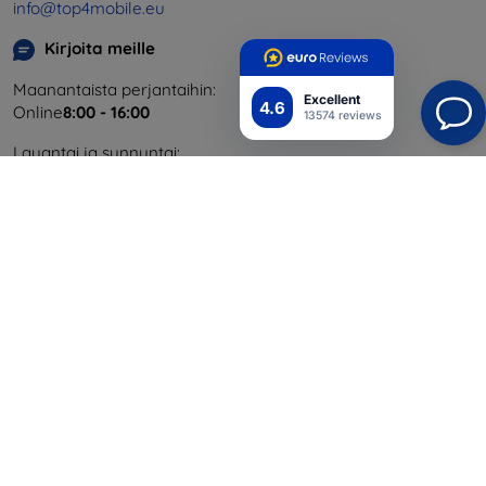
info@top4mobile.eu
Kirjoita meille
Maanantaista perjantaihin:
Excellent
4.6
Online
8:00 - 16:00
13574 reviews
Lauantai ja sunnuntai:
Offline
Ostaminen
Toimitus ja maksaminen
Blog
Cashback
Palautus
Reklamaatio