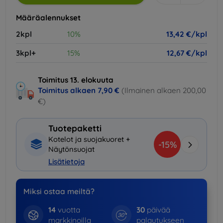
Määräalennukset
2kpl
10%
13,42 €/kpl
3kpl+
15%
12,67 €/kpl
Toimitus 13. elokuuta
Toimitus alkaen
7,90 €
(Ilmainen alkaen 200,00
€)
Tuotepaketti
Kotelot ja suojakuoret +
-15%
Näytönsuojat
Lisätietoja
Miksi ostaa meiltä?
14
vuotta
30
päivää
markkinoilla
palautukseen