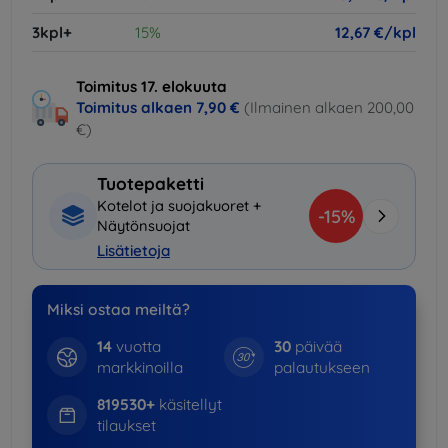
3kpl+
15%
12,67 €/kpl
Toimitus 17. elokuuta
Toimitus alkaen
7,90 €
(Ilmainen alkaen 200,00
€)
Tuotepaketti
Kotelot ja suojakuoret +
-15%
Näytönsuojat
Lisätietoja
Miksi ostaa meiltä?
14
vuotta
30
päivää
markkinoilla
palautukseen
819530+
käsitellyt
tilaukset