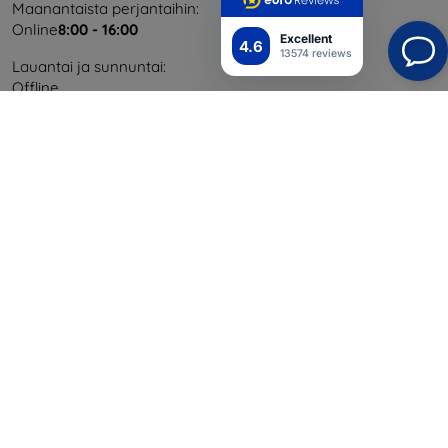
Maanantaista perjantaihin:
Online
8:00 - 16:00
Excellent
4.6
13574 reviews
Lauantai ja sunnuntai:
Offline
Ostaminen
Toimitus ja maksaminen
Blog
Cashback
Palautus
Reklamaatio
Yhteystiedot
Tiedot