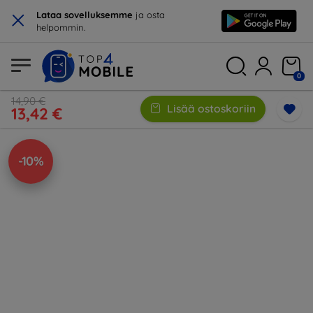
×
Lataa sovelluksemme
ja osta
helpommin.
0
14,90 €
Lisää ostoskoriin
13,42 €
-10%