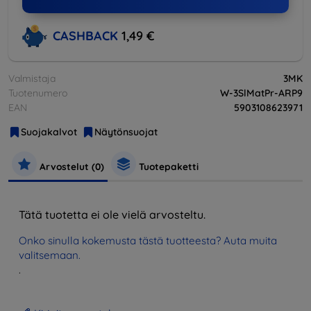
CASHBACK
1,49 €
Valmistaja
3MK
Tuotenumero
W-3SlMatPr-ARP9
EAN
5903108623971
Suojakalvot
Näytönsuojat
Arvostelut (0)
Tuotepaketti
Tätä tuotetta ei ole vielä arvosteltu.
Onko sinulla kokemusta tästä tuotteesta? Auta muita
valitsemaan.
.