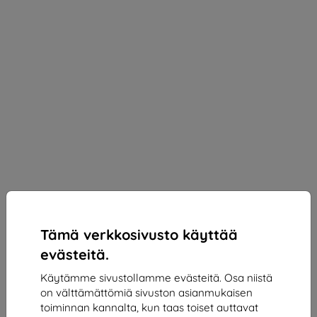
Tämä verkkosivusto käyttää
evästeitä.
Käytämme sivustollamme evästeitä. Osa niistä
on välttämättömiä sivuston asianmukaisen
3mk Silky Matt Pro Protective film for Asus ROG
toiminnan kannalta, kun taas toiset auttavat
Phone 9/9 Pro