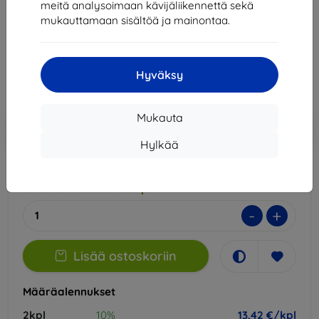
meitä analysoimaan kävijäliikennettä sekä
Sopii:
Asus ROG Phone 9
Asus ROG Phone 9 Pro
mukauttamaan sisältöä ja mainontaa.
14,90 €
13,42 €
Hyväksy
Hinta ilman ALV:tä
10,82 €
Mukauta
Lisää
Alennus kupongilla
-10%
EXTRA10
ostoskoriin
Hylkää
Ulkoinen varasto > 5 kpl
-
+
Lisää ostoskoriin
Määräalennukset
2kpl
10%
13,42 €/kpl