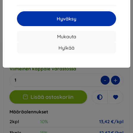
14,90 €
13,42 €
Hyväksy
Hinta ilman ALV:tä
10,82 €
Mukauta
Lisää
Alennus kupongilla
-10%
EXTRA10
ostoskoriin
Hylkää
Viimeinen kappale varastossa
-
+
Lisää ostoskoriin
Määräalennukset
2kpl
10%
13,42 €/kpl
3kpl+
15%
12,67 €/kpl