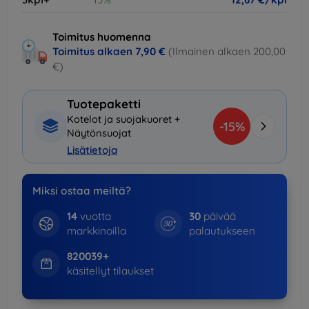
Toimitus huomenna
Toimitus alkaen
7,90 €
(Ilmainen alkaen 200,00
€)
Tuotepaketti
Kotelot ja suojakuoret +
-15%
Näytönsuojat
Lisätietoja
Miksi ostaa meiltä?
14
vuotta
30
päivää
markkinoilla
palautukseen
820039+
käsitellyt tilaukset