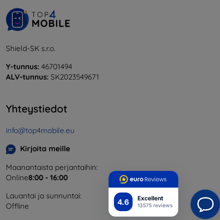
Shield-SK s.r.o.
Y-tunnus:
46701494
ALV-tunnus:
SK2023549671
Yhteystiedot
info@top4mobile.eu
Kirjoita meille
Maanantaista perjantaihin:
Online
8:00 - 16:00
Lauantai ja sunnuntai:
Excellent
4.6
Offline
13575 reviews