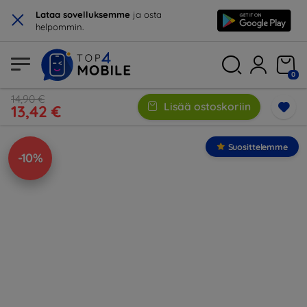
×
Lataa sovelluksemme
ja osta
helpommin.
0
14,90 €
Lisää ostoskoriin
13,42 €
Suosittelemme
-10%