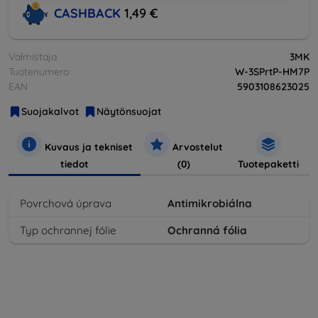
CASHBACK
1,49 €
Valmistaja
3MK
Tuotenumero
W-3SPrtP-HM7P
EAN
5903108623025
Suojakalvot
Näytönsuojat
Kuvaus ja tekniset
Arvostelut
tiedot
(0)
Tuotepaketti
Povrchová úprava
Antimikrobiálna
Typ ochrannej fólie
Ochranná fólia