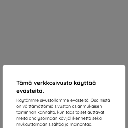
Tämä verkkosivusto käyttää
evästeitä.
Käytämme sivustollamme evästeitä. Osa niistä
on välttämättömiä sivuston asianmukaisen
3mk SilverProtection+ Protective film for Honor
toiminnan kannalta, kun taas toiset auttavat
Magic 7 Pro
meitä analysoimaan kävijäliikennettä sekä
mukauttamaan sisältöä ja mainontaa.
Sopii:
Honor Magic 7 Pro