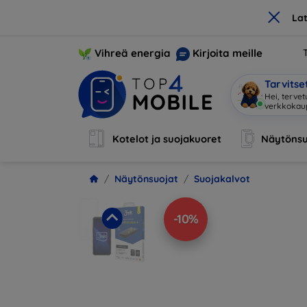
×
La
Vihreä energia
Kirjoita meille
Tarvits
Hei, terve
Kotelot ja suojakuoret
Näytönsu
Näytönsuojat
Suojakalvot
-10%