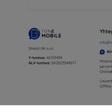
Yhte
info@t
Shield-SK s.r.o.
Ki
Y-tunnus:
46701494
Maanan
ALV-tunnus:
SK2023549671
perjant
Online
Lauanta
Offline