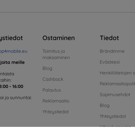
ystiedot
Ostaminen
Tiedot
op4mobile.eu
Toimitus ja
Brändimme
maksaminen
Evästeesi
rjoita meille
Blog
Henkilötietojen 
taista
Cashback
aihin:
Reklamaatiopolit
8:00 - 16:00
Palautus
Sopimusehdot
i ja sunnuntai:
Reklamaatio
Blog
Yhteystiedot
Yhteystiedot
Vihreä energia