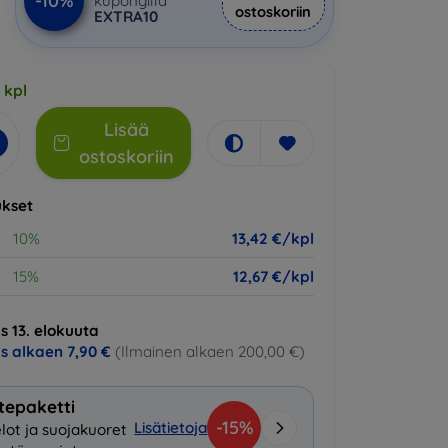
-10%
kupongilla
ostoskoriin
EXTRA10
 kpl
Lisää
ostoskoriin
kset
10%
13,42 €/kpl
15%
12,67 €/kpl
s 13. elokuuta
us alkaen
7,90 €
(Ilmainen alkaen 200,00 €)
tepaketti
-15%
Lisätietoja
lot ja suojakuoret