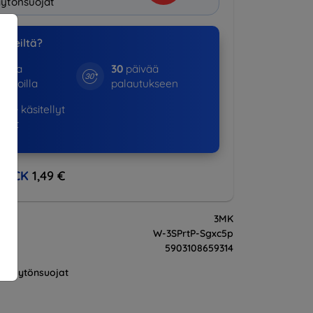
ytönsuojat
a meiltä?
otta
30
päivää
kinoilla
palautukseen
523+
käsitellyt
ukset
BACK
1,49 €
3MK
W-3SPrtP-Sgxc5p
5903108659314
Näytönsuojat