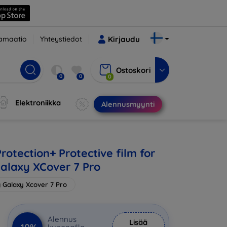
amaatio
Yhteystiedot
Kirjaudu
Ostoskori
0
0
0
Elektroniikka
Alennusmyynti
rotection+ Protective film for
laxy XCover 7 Pro
Galaxy Xcover 7 Pro
Alennus
Lisää