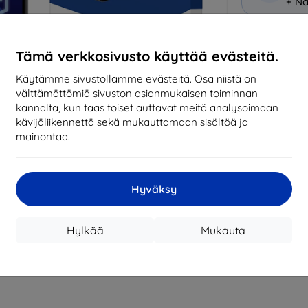
+ Nä
Miksi osta
Tämä verkkosivusto käyttää evästeitä.
14
vu
Käytämme sivustollamme evästeitä. Osa niistä on
mark
välttämättömiä sivuston asianmukaisen toiminnan
kannalta, kun taas toiset auttavat meitä analysoimaan
819
kävijäliikennettä sekä mukauttamaan sisältöä ja
tila
mainontaa.
CASH
Hyväksy
Valmistaja
Hylkää
Mukauta
Tuotenumero
EAN
Suojakalvot