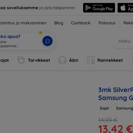
taa sovelluksemme
ja osta helpommin.
Toimitus ja maksaminen
Blog
Cashback
Palautus
Rekl
etko apua?
tuloa verkkoka
|
ojat
Tarvikkeet
Ääni
Rannekkeet
3mk SilverP
Samsung Ga
Sopii:
Samsung 
14,90 €
13,42 €