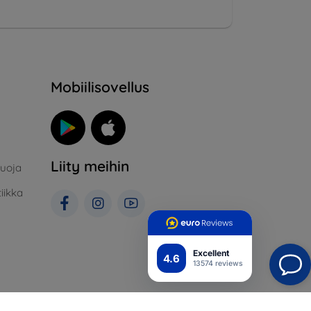
Mobiilisovellus
Liity meihin
suoja
iikka
Excellent
4.6
13574 reviews