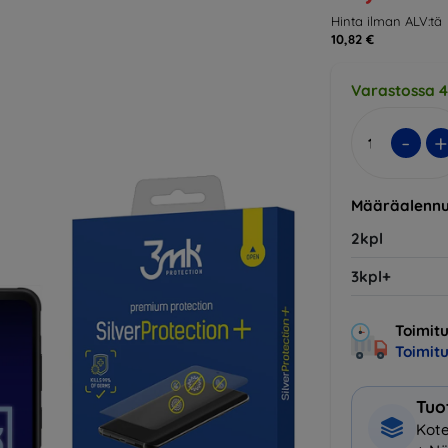
Hinta ilman ALV:tä
10,82 €
Varastossa 4
-
+
Määräalennu
2kpl
3kpl+
Toimitu
Toimit
Tuo
Kote