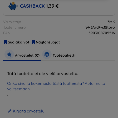
CASHBACK
1,39 €
Valmistaja
3MK
Tuotenumero
W-3ArcP-x15tpro
EAN
5903108705516
Suojakalvot
Näytönsuojat
Arvostelut (0)
Tuotepaketti
Tätä tuotetta ei ole vielä arvosteltu.
Onko sinulla kokemusta tästä tuotteesta? Auta muita
valitsemaan.
.
Kirjoita arvostelu