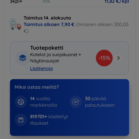
3kpl+
15%
11,82 €/kpl
Toimitus 14. elokuuta
Toimitus alkaen
7,90 €
(Ilmainen alkaen 200,00
€)
Tuotepaketti
Kotelot ja suojakuoret +
-15%
Näytönsuojat
Lisätietoja
Miksi ostaa meiltä?
14
vuotta
30
päivää
markkinoilla
palautukseen
819701+
käsitellyt
tilaukset