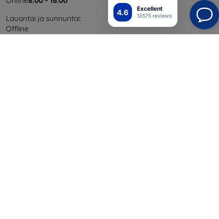
Online
8:00 - 16:00
Excellent
4.6
13575 reviews
Lauantai ja sunnuntai:
Offline
Ostaminen
Toimitus ja maksaminen
Blog
Cashback
Palautus
Reklamaatio
Yhteystiedot
Tiedot
Brändimme