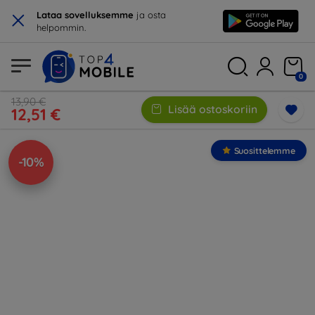
×
Lataa sovelluksemme
ja osta
helpommin.
0
13,90 €
Lisää ostoskoriin
12,51 €
Suosittelemme
-10%