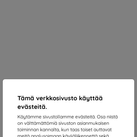
Tämä verkkosivusto käyttää
evästeitä.
Käytämme sivustollamme evästeitä. Osa niistä
on välttämättömiä sivuston asianmukaisen
3mk ARC+ Protective film for Xiaomi 15T Pro 5G
toiminnan kannalta, kun taas toiset auttavat
Sopii:
Xiaomi 15T Pro
meitä analysoimaan kävijäliikennettä sekä