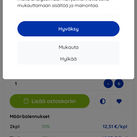
mukauttamaan sisältöä ja mainontaa.
13,90 €
12,51 €
Hyväksy
Hinta ilman ALV:tä
10,09 €
Lisää
Alennus kupongilla
-10%
Mukauta
EXTRA10
ostoskoriin
Hylkää
Varastossa > 5 kpl
-
+
Lisää ostoskoriin
Määräalennukset
2kpl
10%
12,51 €/kpl