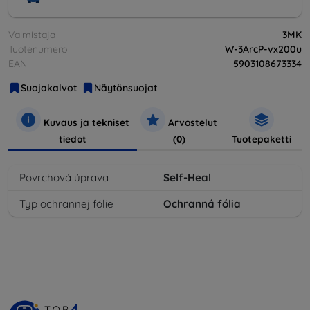
Valmistaja
3MK
Tuotenumero
W-3ArcP-vx200u
EAN
5903108673334
Suojakalvot
Näytönsuojat
Kuvaus ja tekniset
Arvostelut
tiedot
(0)
Tuotepaketti
Povrchová úprava
Self-Heal
Typ ochrannej fólie
Ochranná fólia