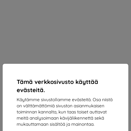
Tämä verkkosivusto käyttää
evästeitä.
Käytämme sivustollamme evästeitä. Osa niistä
on välttämättömiä sivuston asianmukaisen
3mk ARC+ Protective film for Vivo X200 Ultra
toiminnan kannalta, kun taas toiset auttavat
meitä analysoimaan kävijäliikennettä sekä
Sopii:
Vivo X200 Ultra
mukauttamaan sisältöä ja mainontaa.
13,90 €