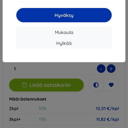
12,51 €
Hyväksy
Hinta ilman ALV:tä
10,09 €
Lisää
Alennus kupongilla
Mukauta
-10%
EXTRA10
ostoskoriin
Hylkää
Varastossa 2 kpl
-
+
Lisää ostoskoriin
Määräalennukset
2kpl
10%
12,51 €/kpl
3kpl+
15%
11,82 €/kpl