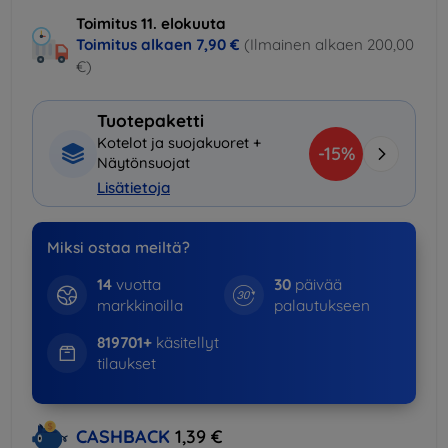
Toimitus 11. elokuuta
Toimitus alkaen
7,90 €
(Ilmainen alkaen 200,00
€)
Tuotepaketti
Kotelot ja suojakuoret +
-15%
Näytönsuojat
Lisätietoja
Miksi ostaa meiltä?
14
vuotta
30
päivää
markkinoilla
palautukseen
819701+
käsitellyt
tilaukset
CASHBACK
1,39 €