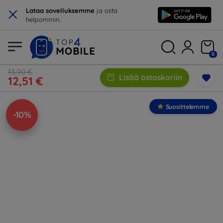
×
Lataa sovelluksemme
ja osta
helpommin.
0
13,90 €
Lisää ostoskoriin
12,51 €
Suosittelemme
-10%