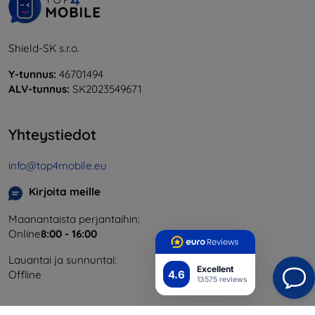
Shield-SK s.r.o.
Y-tunnus:
46701494
ALV-tunnus:
SK2023549671
Yhteystiedot
info@top4mobile.eu
Kirjoita meille
Maanantaista perjantaihin:
Online
8:00 - 16:00
Lauantai ja sunnuntai:
Excellent
4.6
Offline
13575 reviews