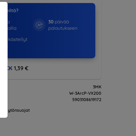
a meiltä?
otta
30
päivää
kinoilla
palautukseen
01+
käsitellyt
ukset
BACK
1,39 €
3MK
W-3ArcP-VX200
5903108619172
Näytönsuojat