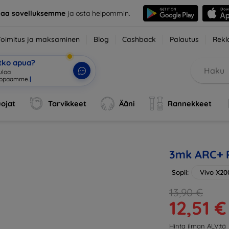
taa sovelluksemme
ja osta helpommin.
Toimitus ja maksaminen
Blog
Cashback
Palautus
Rekl
etko apua?
tuloa verkkokauppaa
|
ojat
Tarvikkeet
Ääni
Rannekkeet
3mk ARC+ P
Sopii:
Vivo X20
13,90 €
12,51 €
Hinta ilman ALV:tä