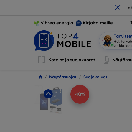
×
La
Vihreä energia
Kirjoita meille
Tarvits
Hei, terve
Kotelot ja suojakuoret
Näytönsu
Näytönsuojat
Suojakalvot
-10%