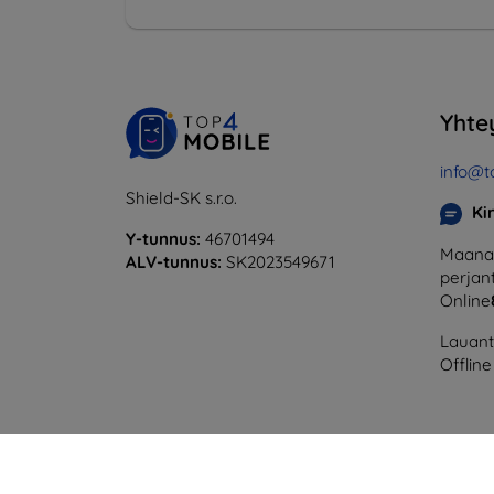
Yhte
info@t
Shield-SK s.r.o.
Ki
Y-tunnus:
46701494
Maanan
ALV-tunnus:
SK2023549671
perjant
Online
Lauanta
Offline