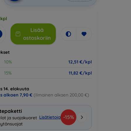
 kpl
Lisää
ostoskoriin
kset
10%
12,51 €/kpl
15%
11,82 €/kpl
s 14. elokuuta
us alkaen
7,90 €
(Ilmainen alkaen 200,00 €)
tepaketti
-15%
Lisätietoja
lot ja suojakuoret
ytönsuojat