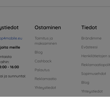
ystiedot
Ostaminen
Tiedot
op4mobile.eu
Toimitus ja
Brändimme
maksaminen
Evästeesi
rjoita meille
Blog
Henkilötietojen 
taista
Cashback
aihin:
Reklamaatiopolit
8:00 - 16:00
Palautus
Sopimusehdot
i ja sunnuntai:
Reklamaatio
Blog
Yhteystiedot
Yhteystiedot
Vihreä energia