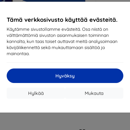
Miksi osta
Tämä verkkosivusto käyttää evästeitä.
14
vu
mark
Käytämme sivustollamme evästeitä. Osa niistä on
välttämättömiä sivuston asianmukaisen toiminnan
8197
kannalta, kun taas toiset auttavat meitä analysoimaan
tila
kävijäliikennettä sekä mukauttamaan sisältöä ja
mainontaa.
CASH
Hyväksy
Valmistaja
Tuotenumero
Hylkää
Mukauta
EAN
Suojakalvot