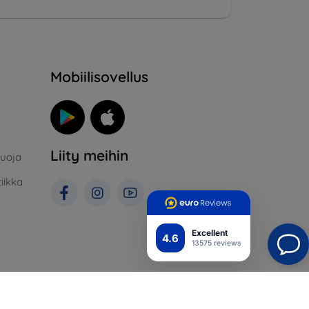
Mobiilisovellus
Liity meihin
suoja
iikka
Excellent
4.6
13575 reviews