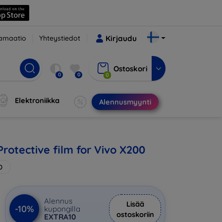
amaatio
Yhteystiedot
Kirjaudu
Ostoskori
0
0
0
Elektroniikka
Alennusmyynti
rotective film for Vivo X200
0
Alennus
Lisää
-10%
kupongilla
ostoskoriin
EXTRA10