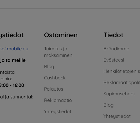
ystiedot
Ostaminen
Tiedot
op4mobile.eu
Toimitus ja
Brändimme
maksaminen
Evästeesi
rjoita meille
Blog
Henkilötietojen 
taista
Cashback
aihin:
Reklamaatiopolit
8:00 - 16:00
Palautus
Sopimusehdot
i ja sunnuntai:
Reklamaatio
Blog
Yhteystiedot
Yhteystiedot
Vihreä energia