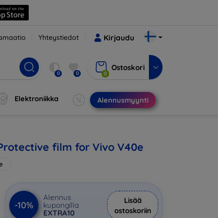
amaatio
Yhteystiedot
Kirjaudu
Ostoskori
0
0
0
Elektroniikka
Alennusmyynti
rotective film for Vivo V40e
e
Alennus
Lisää
-10%
kupongilla
ostoskoriin
EXTRA10