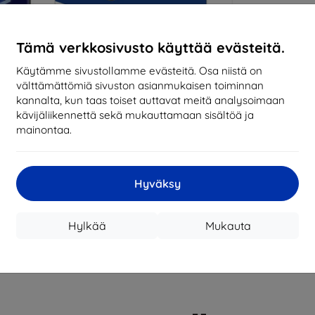
Miksi osta
Tämä verkkosivusto käyttää evästeitä.
14
vu
mark
Käytämme sivustollamme evästeitä. Osa niistä on
välttämättömiä sivuston asianmukaisen toiminnan
8194
kannalta, kun taas toiset auttavat meitä analysoimaan
tila
kävijäliikennettä sekä mukauttamaan sisältöä ja
mainontaa.
CASH
Hyväksy
Valmistaja
Tuotenumero
Hylkää
Mukauta
EAN
Suojakalvot