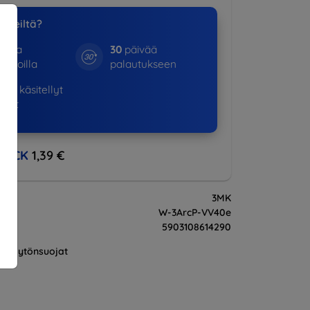
a meiltä?
otta
30
päivää
kinoilla
palautukseen
16+
käsitellyt
ukset
BACK
1,39 €
3MK
W-3ArcP-VV40e
5903108614290
Näytönsuojat