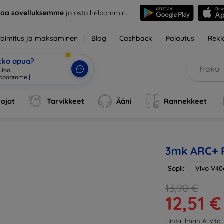
taa sovelluksemme
ja osta helpommin.
Toimitus ja maksaminen
Blog
Cashback
Palautus
Rekl
etko apua?
tuloa verkkokauppaa
|
ojat
Tarvikkeet
Ääni
Rannekkeet
3mk ARC+ P
Sopii:
Vivo V40
13,90 €
12,51 €
Hinta ilman ALV:tä