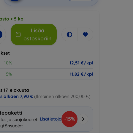
asto > 5 kpl
Lisää
ostoskoriin
kset
10%
12,51 €/kpl
15%
11,82 €/kpl
s 17. elokuuta
us alkaen
7,90 €
(Ilmainen alkaen 200,00 €)
tepaketti
-15%
Lisätietoja
lot ja suojakuoret
ytönsuojat