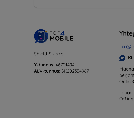
Yhte
info@t
Shield-SK s.r.o.
Ki
Y-tunnus:
46701494
Maanan
ALV-tunnus:
SK2023549671
perjant
Online
Lauanta
Offline