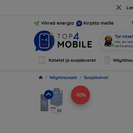
×
La
Vihreä energia
Kirjoita meille
Tarvits
Hei, terve
Kotelot ja suojakuoret
Näytönsu
Näytönsuojat
Suojakalvot
-10%