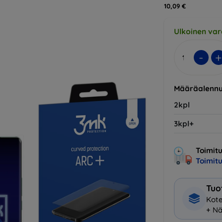
10,09 €
Ulkoinen var
-
+
Määräalennu
2kpl
3kpl+
Toimitu
Toimit
Tuo
Kote
+ Nä