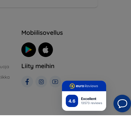
Mobiilisovellus
Liity meihin
suoja
iikka
Excellent
4.6
13573 reviews