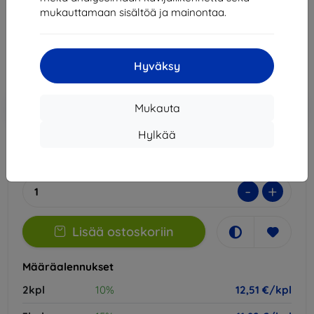
mukauttamaan sisältöä ja mainontaa.
13,90 €
12,51 €
Hyväksy
Hinta ilman ALV:tä
10,09 €
Lisää
Alennus kupongilla
-10%
Mukauta
EXTRA10
ostoskoriin
Hylkää
Varastossa 2 kpl
-
+
Lisää ostoskoriin
Määräalennukset
2kpl
10%
12,51 €/kpl