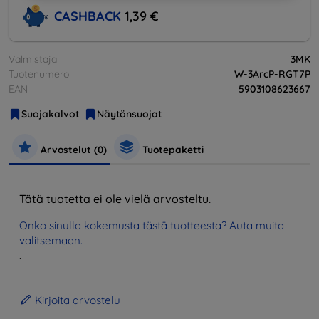
CASHBACK
1,39 €
Valmistaja
3MK
Tuotenumero
W-3ArcP-RGT7P
EAN
5903108623667
Suojakalvot
Näytönsuojat
Arvostelut (0)
Tuotepaketti
Tätä tuotetta ei ole vielä arvosteltu.
Onko sinulla kokemusta tästä tuotteesta? Auta muita
valitsemaan.
.
Kirjoita arvostelu