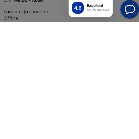
Online
8:00 - 16:00
Excellent
4.6
13575 reviews
Lauantai ja sunnuntai:
Offline
Ostaminen
Toimitus ja maksaminen
Blog
Cashback
Palautus
Reklamaatio
Yhteystiedot
Tiedot
Brändimme