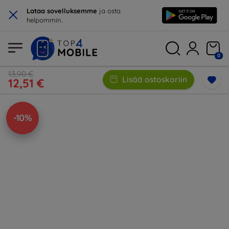
×
Lataa sovelluksemme
ja osta
helpommin.
0
13,90 €
Lisää ostoskoriin
12,51 €
-10%