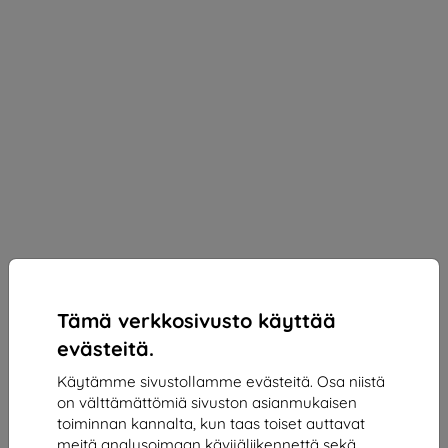
Tämä verkkosivusto käyttää
evästeitä.
Käytämme sivustollamme evästeitä. Osa niistä
on välttämättömiä sivuston asianmukaisen
3mk ARC+ Protective film for Realme GT7 Pro
toiminnan kannalta, kun taas toiset auttavat
Sopii:
Realme GT 7 Pro
meitä analysoimaan kävijäliikennettä sekä