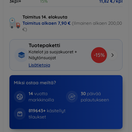
3kpl+
15%
11,82 €/kpl
Toimitus 14. elokuuta
Toimitus alkaen
7,90 €
(Ilmainen alkaen 200,00
€)
Tuotepaketti
Kotelot ja suojakuoret +
-15%
Näytönsuojat
Lisätietoja
Miksi ostaa meiltä?
14
vuotta
30
päivää
markkinoilla
palautukseen
819643+
käsitellyt
tilaukset