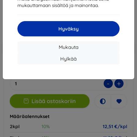
mukauttamaan sisältöä ja mainontaa.
13,90 €
12,51 €
Hyväksy
Hinta ilman ALV:tä
10,09 €
Lisää
Alennus kupongilla
-10%
Mukauta
EXTRA10
ostoskoriin
Hylkää
Ulkoinen varasto > 5 kpl
-
+
Lisää ostoskoriin
Määräalennukset
2kpl
10%
12,51 €/kpl