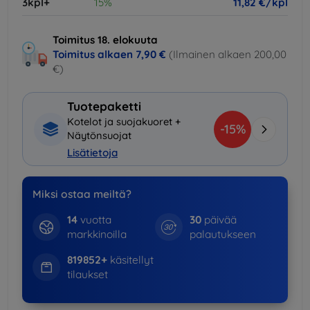
3kpl+
15%
11,82 €/kpl
Toimitus 18. elokuuta
Toimitus alkaen
7,90 €
(Ilmainen alkaen 200,00
€)
Tuotepaketti
Kotelot ja suojakuoret +
-15%
Näytönsuojat
Lisätietoja
Miksi ostaa meiltä?
14
vuotta
30
päivää
markkinoilla
palautukseen
819852+
käsitellyt
tilaukset