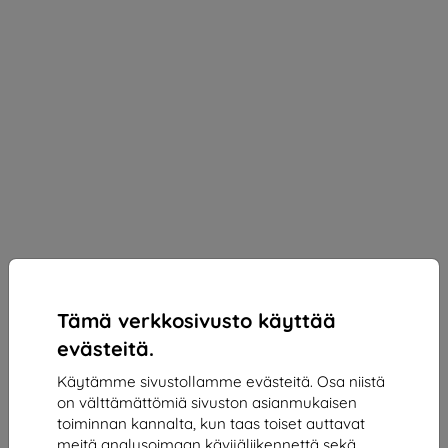
Tämä verkkosivusto käyttää
evästeitä.
Käytämme sivustollamme evästeitä. Osa niistä
on välttämättömiä sivuston asianmukaisen
3mk ARC+ Protective film for Realme C63 5G
toiminnan kannalta, kun taas toiset auttavat
Sopii:
Realme C63
meitä analysoimaan kävijäliikennettä sekä