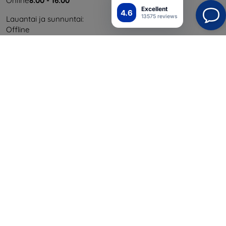
Online
8:00 - 16:00
Excellent
4.6
13575 reviews
Lauantai ja sunnuntai:
Offline
Ostaminen
Toimitus ja maksaminen
Blog
Cashback
Palautus
Reklamaatio
Yhteystiedot
Tiedot
Brändimme