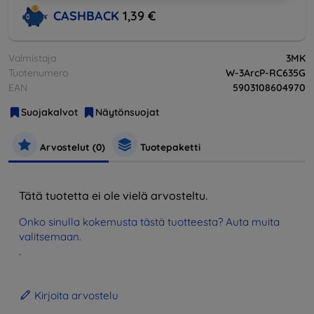
CASHBACK
1,39 €
Valmistaja
3MK
Tuotenumero
W-3ArcP-RC635G
EAN
5903108604970
Suojakalvot
Näytönsuojat
Arvostelut (0)
Tuotepaketti
Tätä tuotetta ei ole vielä arvosteltu.
Onko sinulla kokemusta tästä tuotteesta? Auta muita
valitsemaan.
.
Kirjoita arvostelu