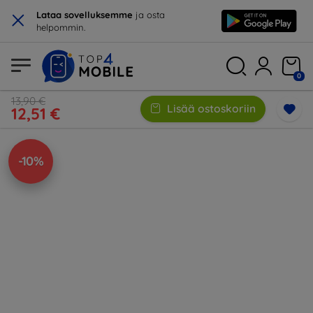
×
Lataa sovelluksemme
ja osta
helpommin.
0
13,90 €
Lisää ostoskoriin
12,51 €
-10%