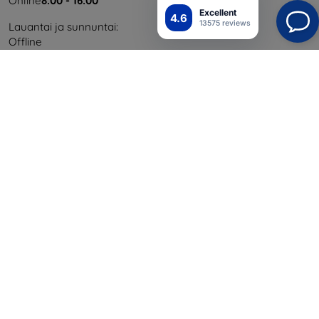
Online
8:00 - 16:00
Excellent
4.6
13575 reviews
Lauantai ja sunnuntai:
Offline
Ostaminen
Toimitus ja maksaminen
Blog
Cashback
Palautus
Reklamaatio
Yhteystiedot
Tiedot
Brändimme