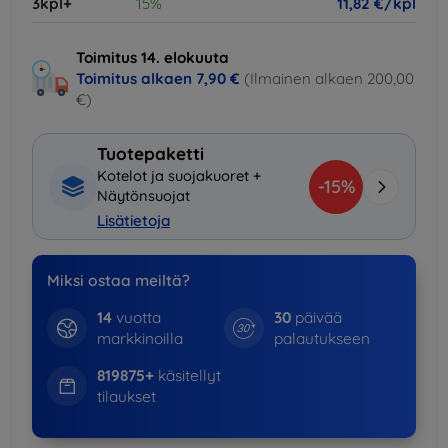
3kpl+
15%
11,82 €/kpl
Toimitus 14. elokuuta
Toimitus alkaen
7,90 €
(Ilmainen alkaen 200,00
€)
Tuotepaketti
Kotelot ja suojakuoret +
-15%
Näytönsuojat
Lisätietoja
Miksi ostaa meiltä?
14
vuotta
30
päivää
markkinoilla
palautukseen
819875+
käsitellyt
tilaukset