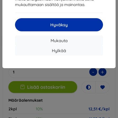
mukauttamaan sisältöä ja mainontaa.
13,90 €
12,51 €
Hyväksy
Hinta ilman ALV:tä
10,09 €
Lisää
Alennus kupongilla
-10%
Mukauta
EXTRA10
ostoskoriin
Hylkää
Varastossa > 5 kpl
-
+
Lisää ostoskoriin
Määräalennukset
2kpl
10%
12,51 €/kpl