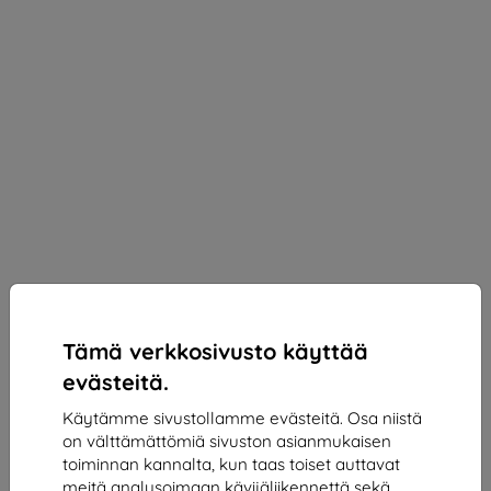
Tämä verkkosivusto käyttää
evästeitä.
Käytämme sivustollamme evästeitä. Osa niistä
on välttämättömiä sivuston asianmukaisen
3mk ARC+ Protective film for Realme 14 Pro
toiminnan kannalta, kun taas toiset auttavat
Sopii:
Realme 14 Pro
meitä analysoimaan kävijäliikennettä sekä