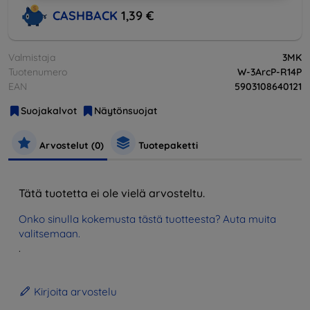
CASHBACK
1,39 €
Valmistaja
3MK
Tuotenumero
W-3ArcP-R14P
EAN
5903108640121
Suojakalvot
Näytönsuojat
Arvostelut (0)
Tuotepaketti
Tätä tuotetta ei ole vielä arvosteltu.
Onko sinulla kokemusta tästä tuotteesta? Auta muita
valitsemaan.
.
Kirjoita arvostelu