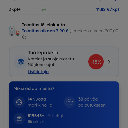
3kpl+
15%
11,82 €/kpl
Toimitus 18. elokuuta
Toimitus alkaen
7,90 €
(Ilmainen alkaen 200,00
€)
Tuotepaketti
Kotelot ja suojakuoret +
-15%
Näytönsuojat
Lisätietoja
Miksi ostaa meiltä?
14
vuotta
30
päivää
markkinoilla
palautukseen
819643+
käsitellyt
tilaukset