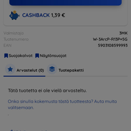
CASHBACK
1,39 €
Valmistaja
3MK
Tuotenumero
W-3ArcP-R13P+5G
EAN
5903108599993
Suojakalvot
Näytönsuojat
Arvostelut (0)
Tuotepaketti
Tätä tuotetta ei ole vielä arvosteltu.
Onko sinulla kokemusta tästä tuotteesta? Auta muita
valitsemaan.
.