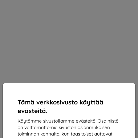
Tämä verkkosivusto käyttää
evästeitä.
Käytämme sivustollamme evästeitä. Osa niistä
on välttämättömiä sivuston asianmukaisen
3mk ARC+ Protective film for Realme 13 Pro+ 5G /
toiminnan kannalta, kun taas toiset auttavat
Realme 13 Pro 5G