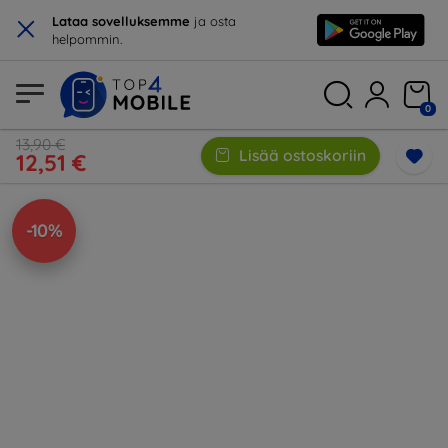
×
Lataa sovelluksemme
ja osta
helpommin.
0
13,90 €
Lisää ostoskoriin
12,51 €
-10%