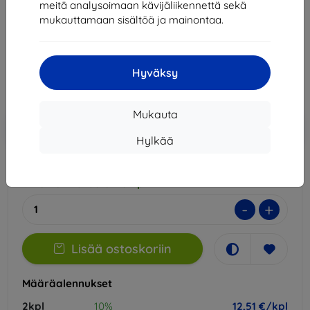
meitä analysoimaan kävijäliikennettä sekä
Sopii:
Realme 13 Pro+
Realme 13 Pro
mukauttamaan sisältöä ja mainontaa.
13,90 €
12,51 €
Hyväksy
Hinta ilman ALV:tä
10,09 €
Mukauta
Lisää
Alennus kupongilla
-10%
EXTRA10
ostoskoriin
Hylkää
Ulkoinen varasto > 5 kpl
-
+
Lisää ostoskoriin
Määräalennukset
2kpl
10%
12,51 €/kpl