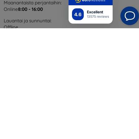
Maanantaista perjantaihin:
Online
8:00 - 16:00
Excellent
4.6
13575 reviews
Lauantai ja sunnuntai:
Offline
Ostaminen
Toimitus ja maksaminen
Blog
Cashback
Palautus
Reklamaatio
Yhteystiedot
Tiedot