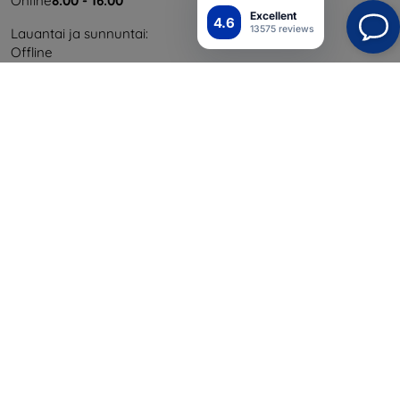
Online
8:00 - 16:00
Excellent
4.6
13575 reviews
Lauantai ja sunnuntai:
Offline
Ostaminen
Toimitus ja maksaminen
Blog
Cashback
Palautus
Reklamaatio
Yhteystiedot
Tiedot
Brändimme