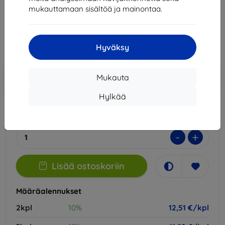
mukauttamaan sisältöä ja mainontaa.
13,90 €
12,51 €
Hyväksy
Hinta ilman ALV:tä
10,09 €
Lisää
Alennus kupongilla
-10%
Mukauta
EXTRA10
ostoskoriin
Hylkää
Varastossa > 5 kpl
-
+
Lisää ostoskoriin
Määräalennukset
2kpl
10%
12,51 €/kpl