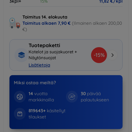
3kpl+
15%
11,82 €/kpl
Toimitus 14. elokuuta
Toimitus alkaen
7,90 €
(Ilmainen alkaen 200,00
€)
Tuotepaketti
Kotelot ja suojakuoret +
-15%
Näytönsuojat
Lisätietoja
Miksi ostaa meiltä?
14
vuotta
30
päivää
markkinoilla
palautukseen
819643+
käsitellyt
tilaukset