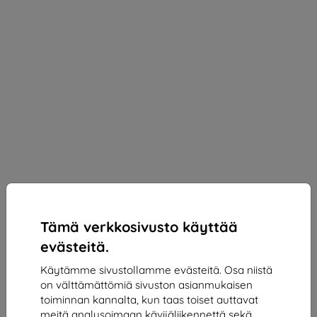
Tämä verkkosivusto käyttää
evästeitä.
Käytämme sivustollamme evästeitä. Osa niistä
on välttämättömiä sivuston asianmukaisen
3mk ARC+ Protective film for Oppo A5 Pro 5G
toiminnan kannalta, kun taas toiset auttavat
Sopii:
Oppo A5 Pro
meitä analysoimaan kävijäliikennettä sekä