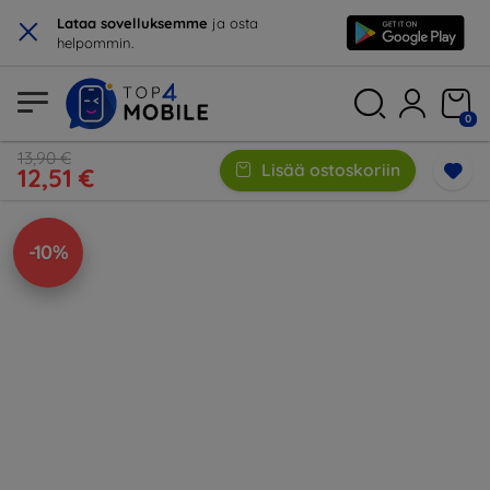
×
Lataa sovelluksemme
ja osta
helpommin.
0
13,90 €
Lisää ostoskoriin
12,51 €
-10%