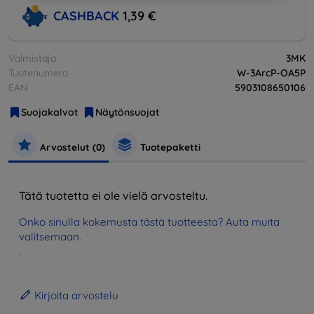
CASHBACK
1,39 €
Valmistaja
3MK
Tuotenumero
W-3ArcP-OA5P
EAN
5903108650106
Suojakalvot
Näytönsuojat
Arvostelut (0)
Tuotepaketti
Tätä tuotetta ei ole vielä arvosteltu.
Onko sinulla kokemusta tästä tuotteesta? Auta muita
valitsemaan.
.
Kirjoita arvostelu