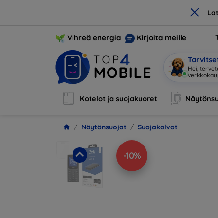
×
La
Vihreä energia
Kirjoita meille
Tarvits
Hei, tervet
verkkoka
Kotelot ja suojakuoret
Näytönsu
Näytönsuojat
Suojakalvot
-10%