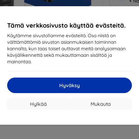
+ Nä
Miksi osta
Tämä verkkosivusto käyttää evästeitä.
14
vu
Käytämme sivustollamme evästeitä. Osa niistä on
mark
välttämättömiä sivuston asianmukaisen toiminnan
kannalta, kun taas toiset auttavat meitä analysoimaan
819
kävijäliikennettä sekä mukauttamaan sisältöä ja
tila
mainontaa.
CASH
Hyväksy
Valmistaja
Hylkää
Mukauta
Tuotenumero
EAN
Suojakalvot