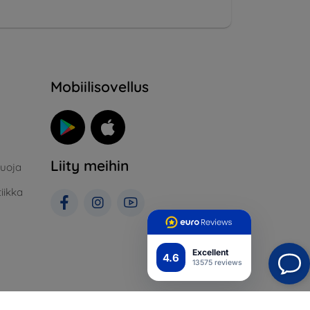
Mobiilisovellus
Liity meihin
suoja
iikka
Excellent
4.6
13575 reviews