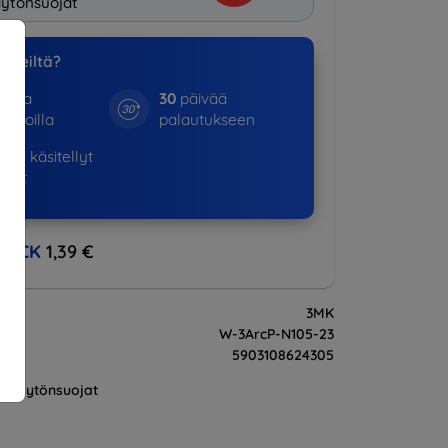
ytönsuojat
a meiltä?
otta
30
päivää
kinoilla
palautukseen
643+
käsitellyt
ukset
BACK
1,39 €
3MK
W-3ArcP-N105-23
5903108624305
Näytönsuojat