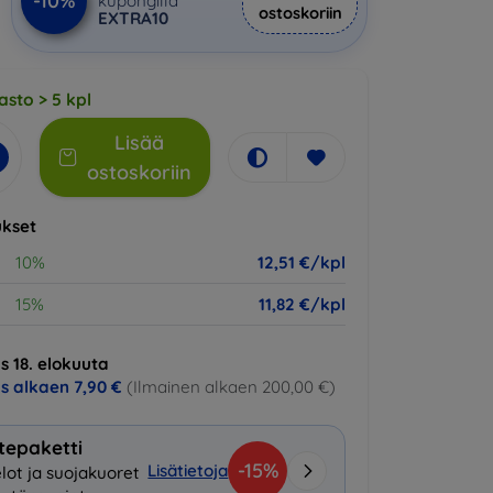
-10%
kupongilla
ostoskoriin
EXTRA10
asto > 5 kpl
Lisää
ostoskoriin
kset
10%
12,51 €/kpl
15%
11,82 €/kpl
s 18. elokuuta
us alkaen
7,90 €
(Ilmainen alkaen 200,00 €)
tepaketti
-15%
Lisätietoja
lot ja suojakuoret