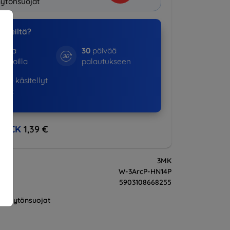
ytönsuojat
a meiltä?
otta
30
päivää
kinoilla
palautukseen
530+
käsitellyt
ukset
BACK
1,39 €
3MK
W-3ArcP-HN14P
5903108668255
Näytönsuojat