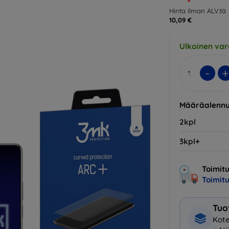
Hinta ilman ALV:tä
10,09 €
Ulkoinen var
-
+
Määräalennu
2kpl
3kpl+
Toimitu
Toimit
Tuo
Kote