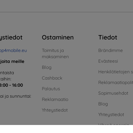
ystiedot
Ostaminen
Tiedot
op4mobile.eu
Toimitus ja
Brändimme
maksaminen
Evästeesi
rjoita meille
Blog
Henkilötietojen 
taista
Cashback
aihin:
Reklamaatiopolit
8:00 - 16:00
Palautus
Sopimusehdot
i ja sunnuntai:
Reklamaatio
Blog
Yhteystiedot
Yhteystiedot
Vihreä energia