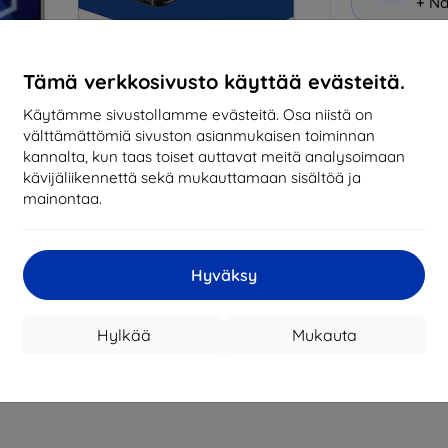
+ Nä
Miksi osta
Tämä verkkosivusto käyttää evästeitä.
14
vu
Käytämme sivustollamme evästeitä. Osa niistä on
mark
välttämättömiä sivuston asianmukaisen toiminnan
kannalta, kun taas toiset auttavat meitä analysoimaan
819
kävijäliikennettä sekä mukauttamaan sisältöä ja
tila
mainontaa.
CASH
Hyväksy
Valmistaja
Hylkää
Mukauta
Tuotenumero
EAN
Suojakalvot