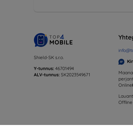
Yhte
info@t
Shield-SK s.r.o.
Ki
Y-tunnus:
46701494
Maanan
ALV-tunnus:
SK2023549671
perjant
Online
Lauanta
Offline