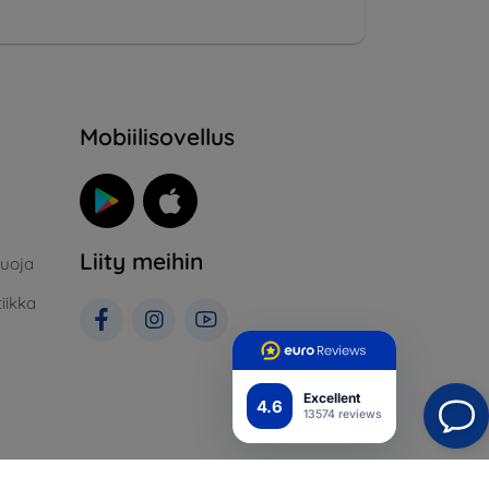
Mobiilisovellus
Liity meihin
suoja
iikka
Excellent
4.6
13574 reviews