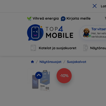
×
La
Vihreä energia
Kirjoita meille
Tarvits
Hei, terve
Kotelot ja suojakuoret
Näytönsu
Näytönsuojat
Suojakalvot
-10%