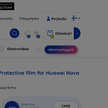
amaatio
Yhteystiedot
Kirjaudu
Ostoskori
0
0
0
Elektroniikka
Alennusmyynti
rotective film for Huawei Nova
ova 14 Pro
Alennus
Lisää