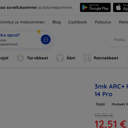
taa sovelluksemme
ja osta helpommin.
Toimitus ja maksaminen
Blog
Cashback
Palautus
Rekl
etko apua?
tuloa verkkokaup
|
ojat
Tarvikkeet
Ääni
Rannekkeet
3mk ARC+ P
14 Pro
Sopii:
Huawei N
13,90 €
12,51 €