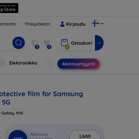
amaatio
Yhteystiedot
Kirjaudu
Ostoskori
0
0
0
Elektroniikka
Alennusmyynti
otective film for Samsung
 5G
 Galaxy M16
€
Alennus
Lisää