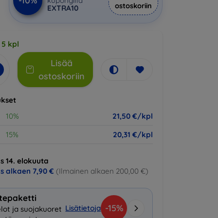
-10%
kupongilla
ostoskoriin
EXTRA10
 5 kpl
Lisää
ostoskoriin
kset
10%
21,50 €/kpl
15%
20,31 €/kpl
s 14. elokuuta
us alkaen
7,90 €
(Ilmainen alkaen 200,00 €)
tepaketti
-15%
Lisätietoja
lot ja suojakuoret