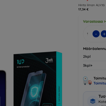
Hinta ilman ALV:tä
17,34 €
Varastossa >
-
+
Määräalennu
2kpl
3kpl+
Toimitu
Toimit
Tuo
Kote