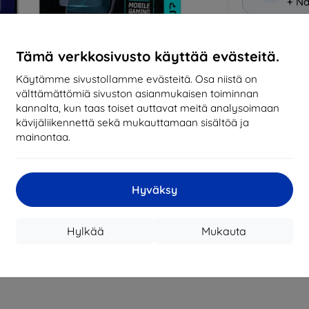
+ Nä
Miksi osta
Tämä verkkosivusto käyttää evästeitä.
14
vu
Käytämme sivustollamme evästeitä. Osa niistä on
mark
välttämättömiä sivuston asianmukaisen toiminnan
kannalta, kun taas toiset auttavat meitä analysoimaan
819
kävijäliikennettä sekä mukauttamaan sisältöä ja
tila
mainontaa.
CASH
Hyväksy
Valmistaja
Hylkää
Mukauta
Tuotenumero
EAN
Suojakalvot