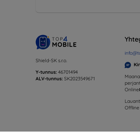
Yhte
info@t
Shield-SK s.r.o.
Ki
Y-tunnus:
46701494
Maanan
ALV-tunnus:
SK2023549671
perjant
Online
Lauanta
Offline