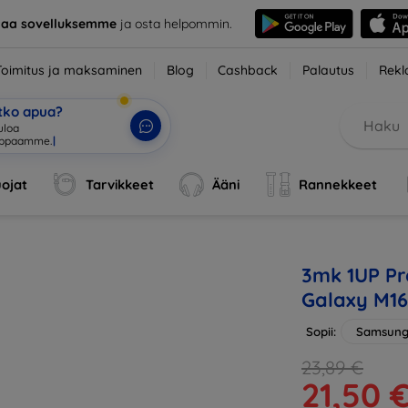
taa sovelluksemme
ja osta helpommin.
Toimitus ja maksaminen
Blog
Cashback
Palautus
Rekl
etko apua?
uloa
uppaam
|
ojat
Tarvikkeet
Ääni
Rannekkeet
3mk 1UP Pr
Galaxy M16
Sopii:
Samsung
23,89 €
21,50 