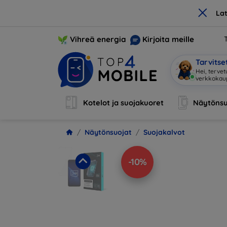
×
La
Vihreä energia
Kirjoita meille
Tarvits
Hei, tervet
verkkoka
Kotelot ja suojakuoret
Näytönsu
Näytönsuojat
Suojakalvot
-10%