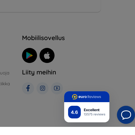
Mobiilisovellus
Liity meihin
suoja
iikka
Excellent
4.6
13575 reviews