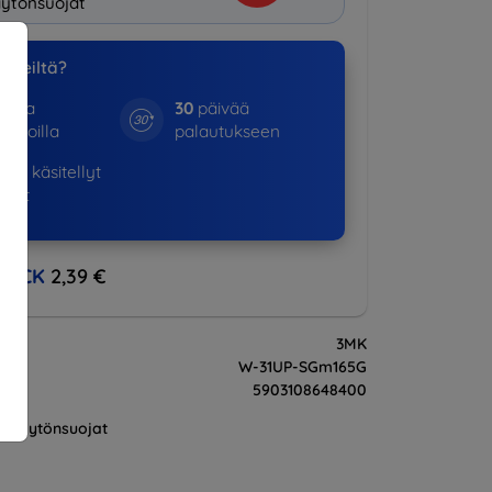
ytönsuojat
a meiltä?
otta
30
päivää
kinoilla
palautukseen
875+
käsitellyt
ukset
BACK
2,39 €
3MK
W-31UP-SGm165G
5903108648400
Näytönsuojat