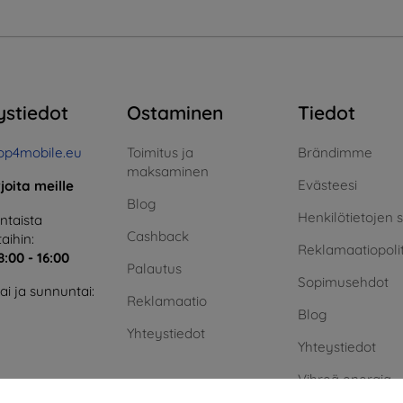
ystiedot
Ostaminen
Tiedot
op4mobile.eu
Toimitus ja
Brändimme
maksaminen
Evästeesi
rjoita meille
Blog
Henkilötietojen 
taista
Cashback
aihin:
Reklamaatiopolit
8:00 - 16:00
Palautus
Sopimusehdot
i ja sunnuntai:
Reklamaatio
Blog
Yhteystiedot
Yhteystiedot
Vihreä energia