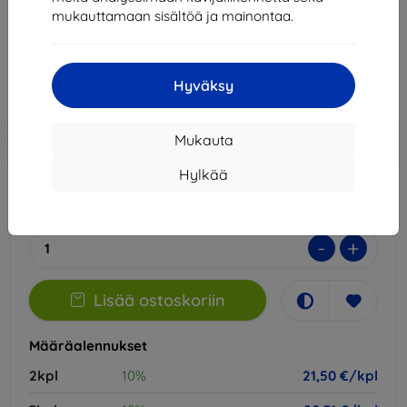
mukauttamaan sisältöä ja mainontaa.
23,89 €
21,50 €
Hyväksy
Hinta ilman ALV:tä
17,34 €
Lisää
Alennus kupongilla
-10%
Mukauta
EXTRA10
ostoskoriin
Hylkää
Varastossa 1 kpl
-
+
Lisää ostoskoriin
Määräalennukset
2kpl
10%
21,50 €/kpl