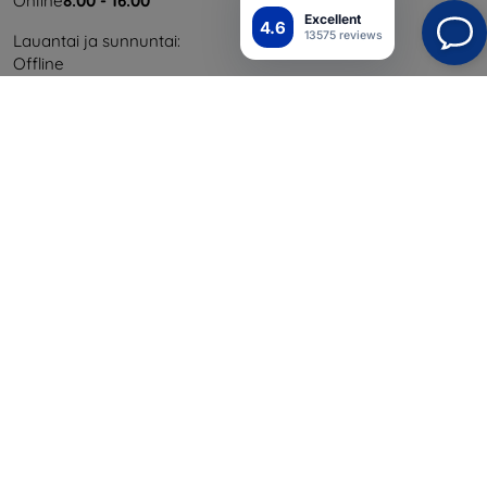
Online
8:00 - 16:00
Excellent
4.6
13575 reviews
Lauantai ja sunnuntai:
Offline
Ostaminen
Toimitus ja maksaminen
Blog
Cashback
Palautus
Reklamaatio
Yhteystiedot
Tiedot
Brändimme