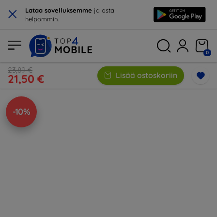
×
Lataa sovelluksemme
ja osta
helpommin.
0
23,89 €
Lisää ostoskoriin
21,50 €
-10%