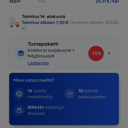
3kpl+
15%
20,31 €/kpl
Toimitus 14. elokuuta
Toimitus alkaen
7,90 €
(Ilmainen alkaen 200,00
€)
Tuotepaketti
Kotelot ja suojakuoret +
-15%
Näytönsuojat
Lisätietoja
Miksi ostaa meiltä?
14
vuotta
30
päivää
markkinoilla
palautukseen
819643+
käsitellyt
tilaukset