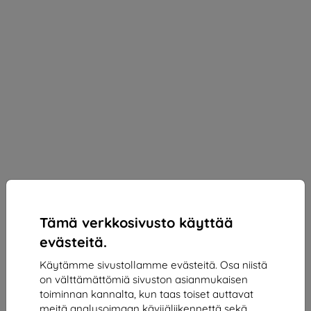
Tämä verkkosivusto käyttää
evästeitä.
Käytämme sivustollamme evästeitä. Osa niistä
on välttämättömiä sivuston asianmukaisen
3mk 1UP Protective film for Realme 14 Pro
toiminnan kannalta, kun taas toiset auttavat
Sopii:
Realme 14 Pro
meitä analysoimaan kävijäliikennettä sekä