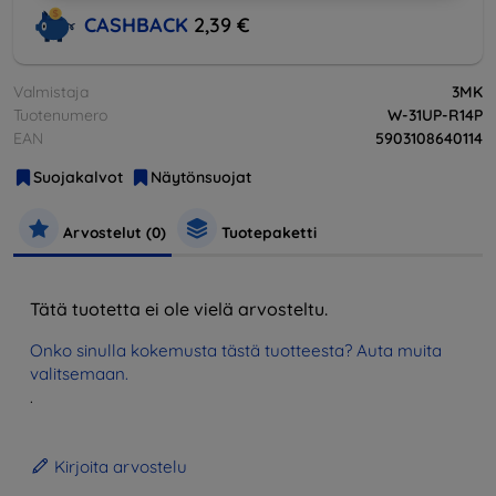
CASHBACK
2,39 €
Valmistaja
3MK
Tuotenumero
W-31UP-R14P
EAN
5903108640114
Suojakalvot
Näytönsuojat
Arvostelut (0)
Tuotepaketti
Tätä tuotetta ei ole vielä arvosteltu.
Onko sinulla kokemusta tästä tuotteesta? Auta muita
valitsemaan.
.
Kirjoita arvostelu