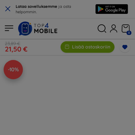
×
Lataa sovelluksemme
ja osta
helpommin.
0
23,89 €
Lisää ostoskoriin
21,50 €
-10%