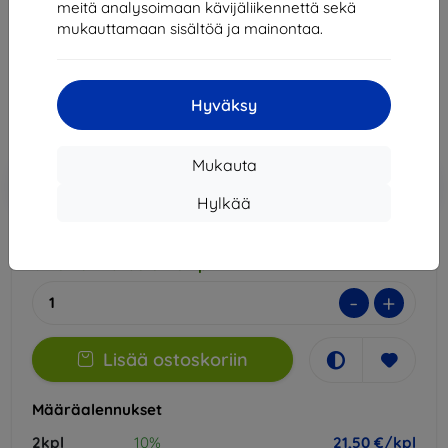
meitä analysoimaan kävijäliikennettä sekä
Sopii:
Motorola Moto G15 Power
Motorola Moto G15
mukauttamaan sisältöä ja mainontaa.
23,89 €
21,50 €
Hyväksy
Hinta ilman ALV:tä
17,34 €
Mukauta
Lisää
Alennus kupongilla
-10%
EXTRA10
ostoskoriin
Hylkää
Ulkoinen varasto > 5 kpl
-
+
Lisää ostoskoriin
Määräalennukset
2kpl
10%
21,50 €/kpl