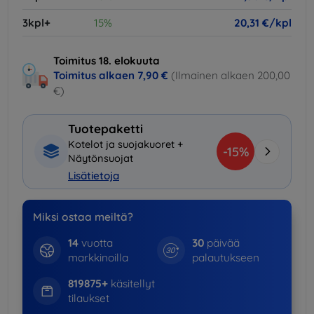
3kpl+
15%
20,31 €/kpl
Toimitus 18. elokuuta
Toimitus alkaen
7,90 €
(Ilmainen alkaen 200,00
€)
Tuotepaketti
Kotelot ja suojakuoret +
-15%
Näytönsuojat
Lisätietoja
Miksi ostaa meiltä?
14
vuotta
30
päivää
markkinoilla
palautukseen
819875+
käsitellyt
tilaukset