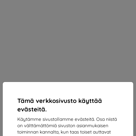
Tämä verkkosivusto käyttää
evästeitä.
Käytämme sivustollamme evästeitä. Osa niistä
on välttämättömiä sivuston asianmukaisen
3mk 1UP Protective film for Motorola Moto G15 /
toiminnan kannalta, kun taas toiset auttavat
G15 Power