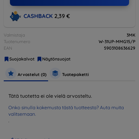
CASHBACK
2,39 €
Valmistaja
3MK
Tuotenumero
W-31UP-MMG15/P
EAN
5903108636629
Suojakalvot
Näytönsuojat
Arvostelut (0)
Tuotepaketti
Tätä tuotetta ei ole vielä arvosteltu.
Onko sinulla kokemusta tästä tuotteesta? Auta muita
valitsemaan.
.