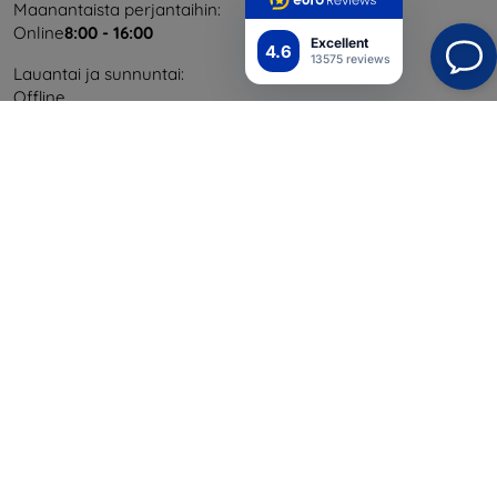
Maanantaista perjantaihin:
Online
8:00 - 16:00
Excellent
4.6
13575 reviews
Lauantai ja sunnuntai:
Offline
Ostaminen
Toimitus ja maksaminen
Blog
Cashback
Palautus
Reklamaatio
Yhteystiedot
Tiedot