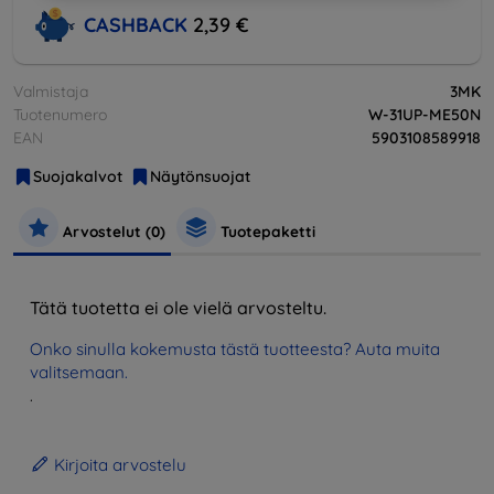
CASHBACK
2,39 €
Valmistaja
3MK
Tuotenumero
W-31UP-ME50N
EAN
5903108589918
Suojakalvot
Näytönsuojat
Arvostelut (0)
Tuotepaketti
Tätä tuotetta ei ole vielä arvosteltu.
Onko sinulla kokemusta tästä tuotteesta? Auta muita
valitsemaan.
.
Kirjoita arvostelu