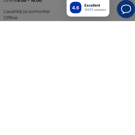
Online
8:00 - 16:00
Excellent
4.6
13575 reviews
Lauantai ja sunnuntai:
Offline
Ostaminen
Toimitus ja maksaminen
Blog
Cashback
Palautus
Reklamaatio
Yhteystiedot
Tiedot
Brändimme