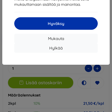
mukauttamaan sisältöä ja mainontaa.
23,89 €
21,50 €
Hyväksy
Hinta ilman ALV:tä
17,34 €
Lisää
Alennus kupongilla
-10%
Mukauta
EXTRA10
ostoskoriin
Hylkää
Ulkoinen varasto > 5 kpl
-
+
Lisää ostoskoriin
Määräalennukset
2kpl
10%
21,50 €/kpl