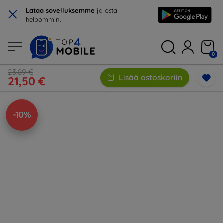
×
Lataa sovelluksemme
ja osta
helpommin.
0
23,89 €
Lisää ostoskoriin
21,50 €
-10%