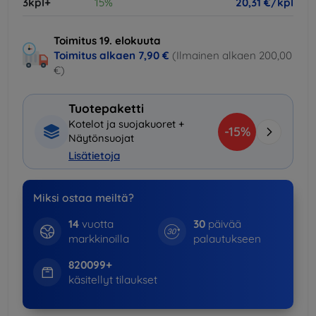
3kpl+
15%
20,31 €/kpl
Toimitus 19. elokuuta
Toimitus alkaen
7,90 €
(Ilmainen alkaen 200,00
€)
Tuotepaketti
Kotelot ja suojakuoret +
-15%
Näytönsuojat
Lisätietoja
Miksi ostaa meiltä?
14
vuotta
30
päivää
markkinoilla
palautukseen
820099+
käsitellyt tilaukset