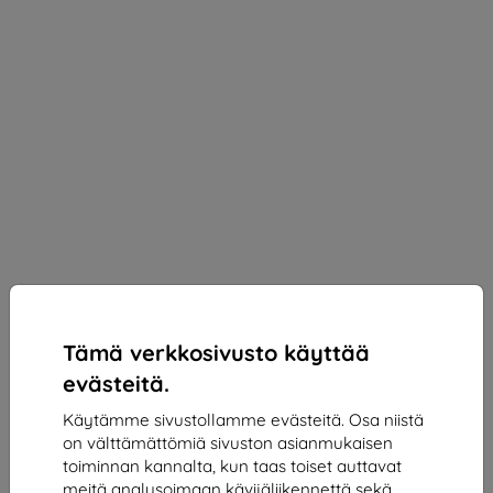
Tämä verkkosivusto käyttää
evästeitä.
Käytämme sivustollamme evästeitä. Osa niistä
on välttämättömiä sivuston asianmukaisen
3mk 1UP Protective film for Motorola Edge 50 Neo
toiminnan kannalta, kun taas toiset auttavat
Sopii:
Motorola Edge 50 Neo
meitä analysoimaan kävijäliikennettä sekä