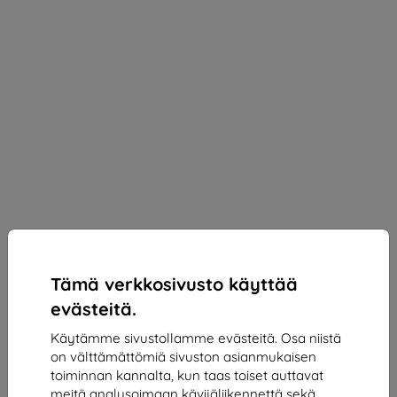
Tämä verkkosivusto käyttää
evästeitä.
Käytämme sivustollamme evästeitä. Osa niistä
on välttämättömiä sivuston asianmukaisen
3mk 1UP Protective film for Cubot KingKong Star 2
toiminnan kannalta, kun taas toiset auttavat
Sopii:
Cubot KingKong Star 2
meitä analysoimaan kävijäliikennettä sekä