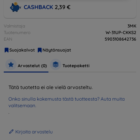
CASHBACK
2,39 €
Valmistaja
3MK
Tuotenumero
W-31UP-CKKS2
EAN
5903108642736
Suojakalvot
Näytönsuojat
Arvostelut (0)
Tuotepaketti
Tätä tuotetta ei ole vielä arvosteltu.
Onko sinulla kokemusta tästä tuotteesta? Auta muita
valitsemaan.
.
Kirjoita arvostelu