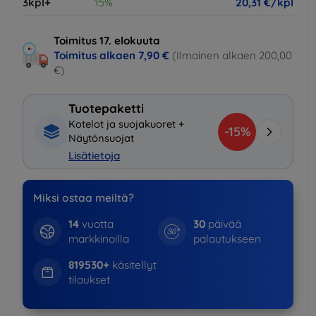
3kpl+
15%
20,31 €/kpl
Toimitus 17. elokuuta
Toimitus alkaen
7,90 €
(Ilmainen alkaen 200,00
€)
Tuotepaketti
Kotelot ja suojakuoret +
-15%
Näytönsuojat
Lisätietoja
Miksi ostaa meiltä?
14
vuotta
30
päivää
markkinoilla
palautukseen
819530+
käsitellyt
tilaukset