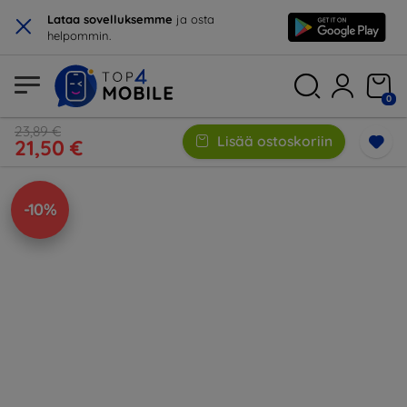
×
Lataa sovelluksemme
ja osta
helpommin.
0
23,89 €
Lisää ostoskoriin
21,50 €
-10%