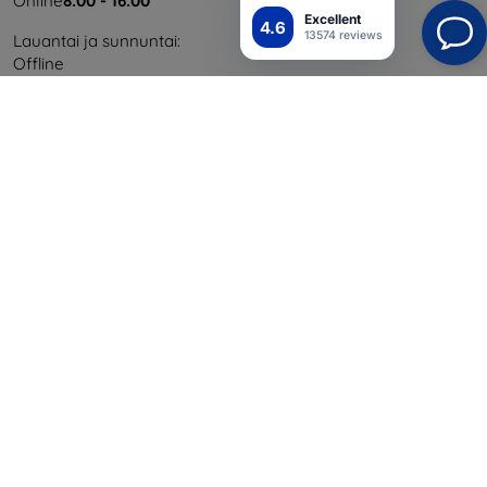
Online
8:00 - 16:00
Excellent
4.6
13574 reviews
Lauantai ja sunnuntai:
Offline
Ostaminen
Toimitus ja maksaminen
Blog
Cashback
Palautus
Reklamaatio
Yhteystiedot
Tiedot
Brändimme