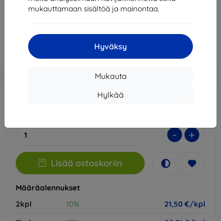
mukauttamaan sisältöä ja mainontaa.
23,89 €
21,50 €
Hyväksy
Hinta ilman ALV:tä
17,34 €
Lisää
Alennus kupongilla
-10%
Mukauta
EXTRA10
ostoskoriin
Hylkää
Ulkoinen varasto > 5 kpl
-
+
Lisää ostoskoriin
Määräalennukset
2kpl
10%
21,50 €/kpl