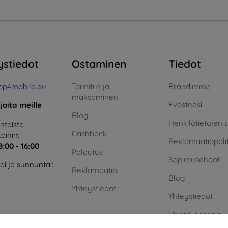
ystiedot
Ostaminen
Tiedot
op4mobile.eu
Toimitus ja
Brändimme
maksaminen
Evästeesi
rjoita meille
Blog
Henkilötietojen 
taista
Cashback
aihin:
Reklamaatiopolit
8:00 - 16:00
Palautus
Sopimusehdot
i ja sunnuntai:
Reklamaatio
Blog
Yhteystiedot
Yhteystiedot
Vihreä energia