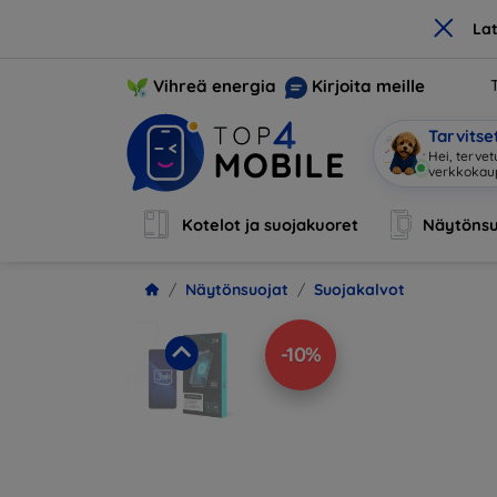
×
La
Vihreä energia
Kirjoita meille
Tarvits
Hei, tervet
verkkoka
Kotelot ja suojakuoret
Näytönsu
Näytönsuojat
Suojakalvot
-10%