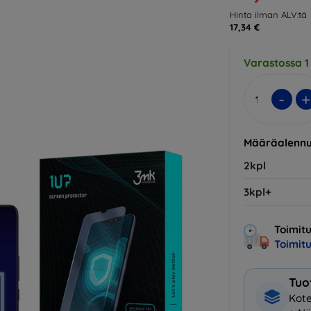
Hinta ilman ALV:tä
17,34 €
Varastossa 1
-
+
Määräalennu
2kpl
3kpl+
Toimitu
Toimit
Tuo
Kote