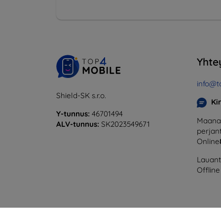
Yhte
info@t
Shield-SK s.r.o.
Ki
Y-tunnus:
46701494
Maanan
ALV-tunnus:
SK2023549671
perjant
Online
Lauanta
Offline