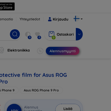
amaatio
Yhteystiedot
Kirjaudu
Ostoskori
0
0
0
Elektroniikka
Alennusmyynti
otective film for Asus ROG
Pro
G Phone 9
Asus ROG Phone 9 Pro
€
Alennus
Lisää