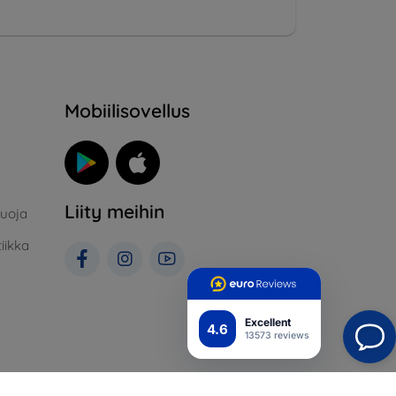
Mobiilisovellus
Liity meihin
suoja
iikka
Excellent
4.6
13573 reviews