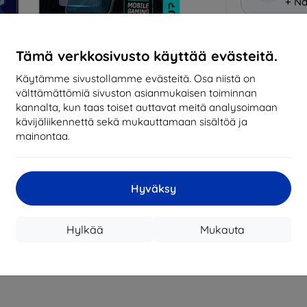
+ Nä
Miksi osta
Tämä verkkosivusto käyttää evästeitä.
14
vu
Käytämme sivustollamme evästeitä. Osa niistä on
mark
välttämättömiä sivuston asianmukaisen toiminnan
kannalta, kun taas toiset auttavat meitä analysoimaan
819
kävijäliikennettä sekä mukauttamaan sisältöä ja
tila
mainontaa.
CASH
Hyväksy
Valmistaja
Hylkää
Mukauta
Tuotenumero
EAN
Suojakalvot