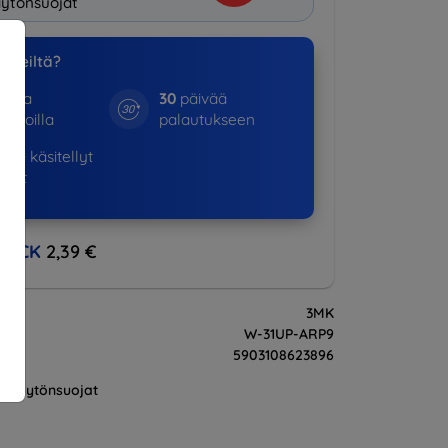
ytönsuojat
a meiltä?
otta
30
päivää
kinoilla
palautukseen
365+
käsitellyt
ukset
BACK
2,39 €
3MK
W-31UP-ARP9
5903108623896
Näytönsuojat