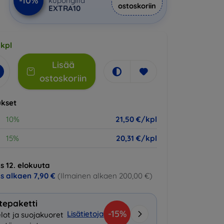
-10%
kupongilla
ostoskoriin
EXTRA10
 kpl
Lisää
ostoskoriin
kset
10%
21,50 €/kpl
15%
20,31 €/kpl
s 12. elokuuta
us alkaen
7,90 €
(Ilmainen alkaen 200,00 €)
tepaketti
-15%
Lisätietoja
lot ja suojakuoret