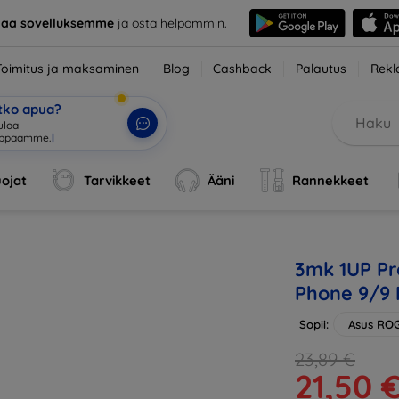
taa sovelluksemme
ja osta helpommin.
Toimitus ja maksaminen
Blog
Cashback
Palautus
Rekl
etko apua?
uloa
uppaamme.
|
ojat
Tarvikkeet
Ääni
Rannekkeet
3mk 1UP Pr
Phone 9/9 
Sopii:
Asus RO
23,89 €
21,50 