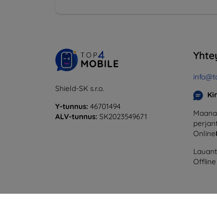
Yhte
info@t
Shield-SK s.r.o.
Ki
Y-tunnus:
46701494
Maanan
ALV-tunnus:
SK2023549671
perjant
Online
Lauanta
Offline