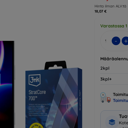
Hinta ilman ALV:tä
18,07 €
Varastossa 1
-
+
Määräalennu
2kpl
3kpl+
Toimitu
Toimit
Tuo
Kote