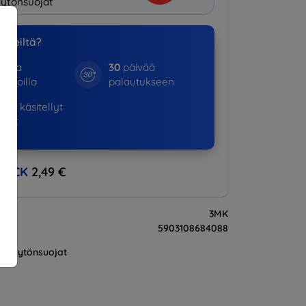
ytönsuojat
a meiltä?
otta
30
päivää
kinoilla
palautukseen
798+
käsitellyt
ukset
BACK
2,49 €
3MK
5903108684088
Näytönsuojat