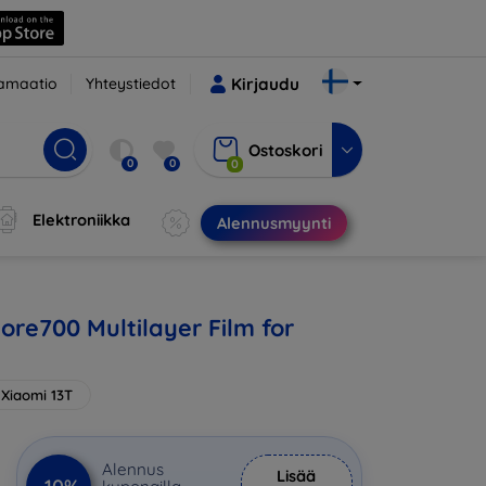
amaatio
Yhteystiedot
Kirjaudu
Ostoskori
0
0
0
Elektroniikka
Alennusmyynti
ore700 Multilayer Film for
Xiaomi 13T
Alennus
Lisää