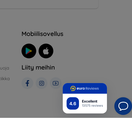
Mobiilisovellus
Liity meihin
suoja
iikka
Excellent
4.6
13575 reviews