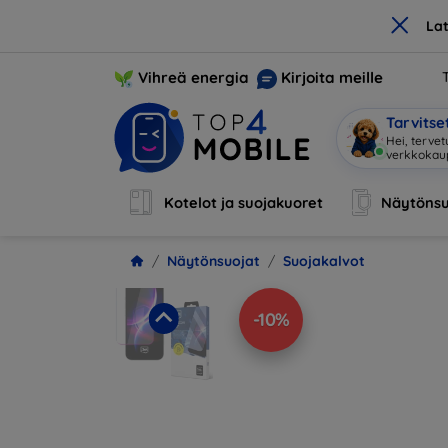
×
La
Vihreä energia
Kirjoita meille
Tarvits
Hei, tervet
verkkoka
Kotelot ja suojakuoret
Näytönsu
Näytönsuojat
Suojakalvot
-10%