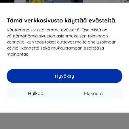
+ Nä
Miksi osta
Tämä verkkosivusto käyttää evästeitä.
14
vu
Käytämme sivustollamme evästeitä. Osa niistä on
mark
välttämättömiä sivuston asianmukaisen toiminnan
kannalta, kun taas toiset auttavat meitä analysoimaan
819
kävijäliikennettä sekä mukauttamaan sisältöä ja
tila
mainontaa.
CASH
Hyväksy
Valmistaja
Hylkää
Mukauta
EAN
Suojakalvot