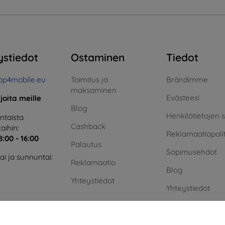
ystiedot
Ostaminen
Tiedot
op4mobile.eu
Toimitus ja
Brändimme
maksaminen
Evästeesi
rjoita meille
Blog
Henkilötietojen 
taista
Cashback
aihin:
Reklamaatiopolit
8:00 - 16:00
Palautus
Sopimusehdot
i ja sunnuntai:
Reklamaatio
Blog
Yhteystiedot
Yhteystiedot
Vihreä energia