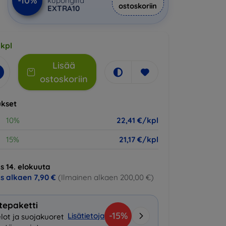
-10%
kupongilla
ostoskoriin
EXTRA10
 kpl
Lisää
ostoskoriin
kset
10%
22,41 €/kpl
15%
21,17 €/kpl
s 14. elokuuta
us alkaen
7,90 €
(Ilmainen alkaen 200,00 €)
tepaketti
-15%
Lisätietoja
lot ja suojakuoret