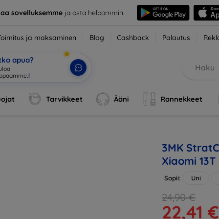
taa sovelluksemme
ja osta helpommin.
Toimitus ja maksaminen
Blog
Cashback
Palautus
Rekl
etko apua?
uloa
uppaamme.
|
ojat
Tarvikkeet
Ääni
Rannekkeet
3MK StratC
Xiaomi 13T
Sopii:
Uni
24,90 €
22,41 €