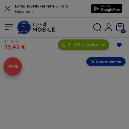
×
Lataa sovelluksemme
ja osta
helpommin.
0
14,90 €
Lisää ostoskoriin
13,42 €
Suosittelemme
-10%