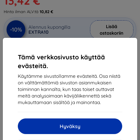
13,42 €
Hinta ilman ALV:tä
10,82 €
Lisää
Alennus kupongilla
-10%
EXTRA10
ostoskoriin
Varastossa > 5 kpl
Tämä verkkosivusto käyttää
evästeitä.
-
+
Käytämme sivustollamme evästeitä. Osa niistä
on välttämättömiä sivuston asianmukaisen
Lisää ostoskoriin
toiminnan kannalta, kun taas toiset auttavat
meitä analysoimaan kävijäliikennettä sekä
Määräalennukset
mukauttamaan sisältöä ja mainontaa.
2kpl
10%
13,42 €/kpl
3kpl+
15%
12,67 €/kpl
Hyväksy
Toimitus 14. elokuuta