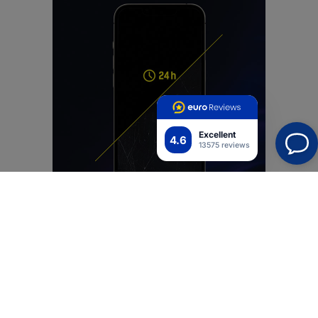
Excellent
4.6
13575 reviews
Yksinkertaisesti Käyttäjäystävällinen
Olemme lisänneet SilkyMatt Pro™ -materiaaliin
ensiluokkaisen oleofobisen kerroksen. Yhdessä
silkkisen mattapintaisen viimeistely tarjoaa
vertaansa vailla olevaa nautintoa, kun jokaisessa