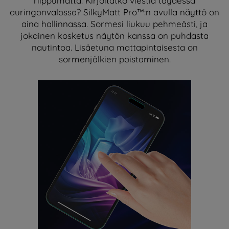
riippumatta. Kirjoitatko viestiä täydessä
auringonvalossa? SilkyMatt Pro™:n avulla näyttö on
aina hallinnassa. Sormesi liukuu pehmeästi, ja
jokainen kosketus näytön kanssa on puhdasta
nautintoa. Lisäetuna mattapintaisesta on
sormenjälkien poistaminen.