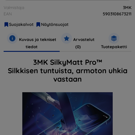
Valmistaja
3MK
EAN
5903108673211
Suojakalvot
Näytönsuojat
Kuvaus ja tekniset
Arvostelut
tiedot
(0)
Tuotepaketti
3MK SilkyMatt Pro™
Silkkisen tuntuista, armoton uhkia
vastaan