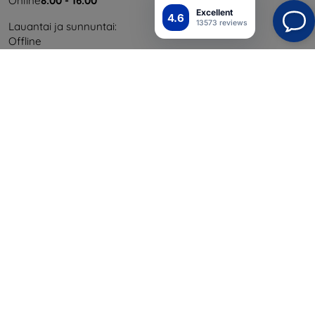
Online
8:00 - 16:00
Excellent
4.6
13573 reviews
Lauantai ja sunnuntai:
Offline
Ostaminen
Toimitus ja maksaminen
Blog
Cashback
Palautus
Reklamaatio
Yhteystiedot
Tiedot
Brändimme