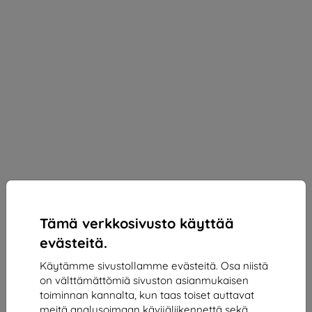
Tämä verkkosivusto käyttää
evästeitä.
Käytämme sivustollamme evästeitä. Osa niistä
on välttämättömiä sivuston asianmukaisen
3MK Silky Matt Privacy Privacy Film for Samsung
toiminnan kannalta, kun taas toiset auttavat
Galaxy S25 Edge
meitä analysoimaan kävijäliikennettä sekä