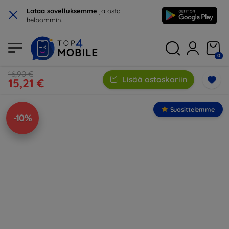
×
Lataa sovelluksemme
ja osta
helpommin.
0
16,90 €
Lisää ostoskoriin
15,21 €
Suosittelemme
-10%