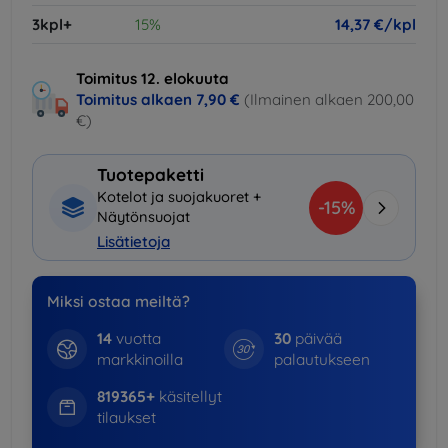
3kpl+
15%
14,37 €/kpl
Toimitus 12. elokuuta
Toimitus alkaen
7,90 €
(Ilmainen alkaen 200,00
€)
Tuotepaketti
Kotelot ja suojakuoret +
-15%
Näytönsuojat
Lisätietoja
Miksi ostaa meiltä?
14
vuotta
30
päivää
markkinoilla
palautukseen
819365+
käsitellyt
tilaukset