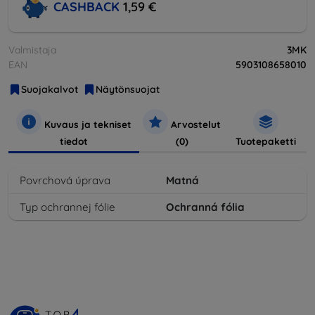
CASHBACK
1,59 €
Valmistaja
3MK
EAN
5903108658010
Suojakalvot
Näytönsuojat
Kuvaus ja tekniset
Arvostelut
tiedot
(0)
Tuotepaketti
Povrchová úprava
Matná
Typ ochrannej fólie
Ochranná fólia