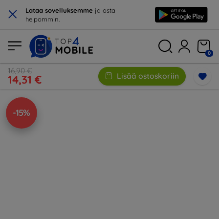
×
Lataa sovelluksemme
ja osta
helpommin.
0
16,90 €
Lisää ostoskoriin
14,31 €
-15%