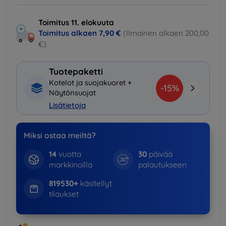
Toimitus 11. elokuuta
Toimitus alkaen
7,90 €
(Ilmainen alkaen 200,00
€)
Tuotepaketti
Kotelot ja suojakuoret +
-15%
Näytönsuojat
Lisätietoja
Miksi ostaa meiltä?
14
vuotta
30
päivää
markkinoilla
palautukseen
819530+
käsitellyt
tilaukset