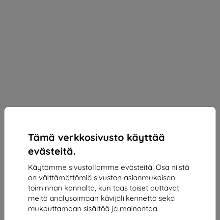
Tämä verkkosivusto käyttää
evästeitä.
Käytämme sivustollamme evästeitä. Osa niistä
on välttämättömiä sivuston asianmukaisen
3MK Silky Matt Privacy Privacy Film for Motorola
toiminnan kannalta, kun taas toiset auttavat
Edge 60 Fusion
meitä analysoimaan kävijäliikennettä sekä
mukauttamaan sisältöä ja mainontaa.
Sopii:
Motorola Edge 60 Fusion