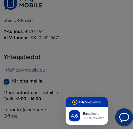
Shield-SK s.r.o.
Y-tunnus:
46701494
ALV-tunnus:
SK2023549671
Yhteystiedot
info@top4mobile.eu
Kirjoita meille
Maanantaista perjantaihin:
Online
8:00 - 16:00
Lauantai ja sunnuntai:
Excellent
4.6
Offline
13574 reviews