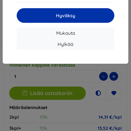
16,90 €
14,31 €
Hyväksy
Hinta ilman ALV:tä
11,54 €
Mukauta
Lisää
Alennus kupongilla
-10%
EXTRA10
Hylkää
ostoskoriin
Viimeinen kappale varastossa
-
+
Lisää ostoskoriin
Määräalennukset
2kpl
10%
14,31 €/kpl
3kpl+
15%
13,52 €/kpl