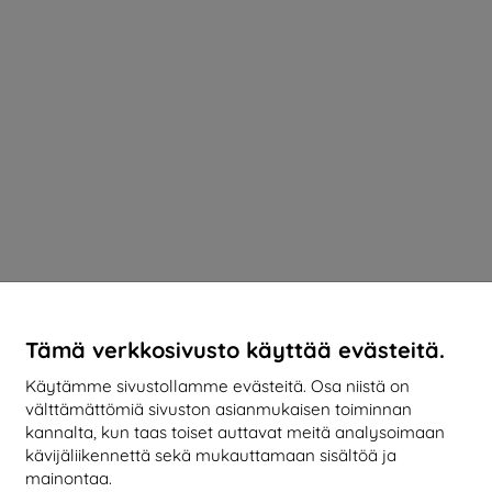
Tämä verkkosivusto käyttää evästeitä.
Käytämme sivustollamme evästeitä. Osa niistä on
välttämättömiä sivuston asianmukaisen toiminnan
kannalta, kun taas toiset auttavat meitä analysoimaan
kävijäliikennettä sekä mukauttamaan sisältöä ja
mainontaa.