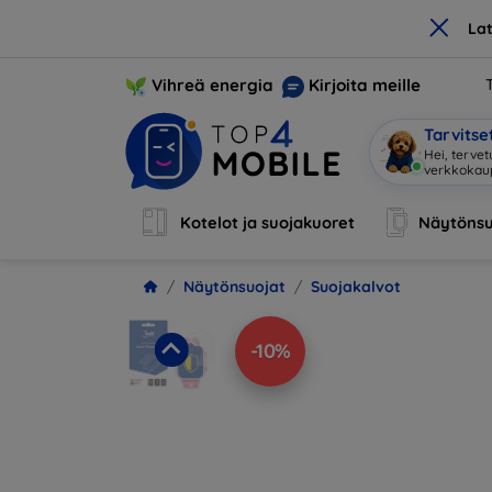
×
La
Vihreä energia
Kirjoita meille
Tarvits
Olen
|
Kotelot ja suojakuoret
Näytönsu
Näytönsuojat
Suojakalvot
-10%