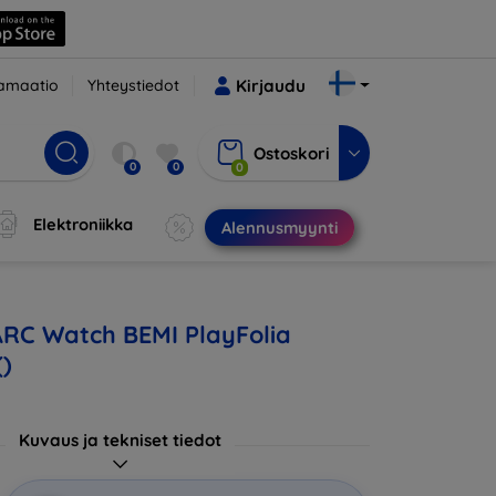
amaatio
Yhteystiedot
Kirjaudu
Ostoskori
0
0
0
Elektroniikka
Alennusmyynti
ARC Watch BEMI PlayFolia
()
Kuvaus ja tekniset tiedot