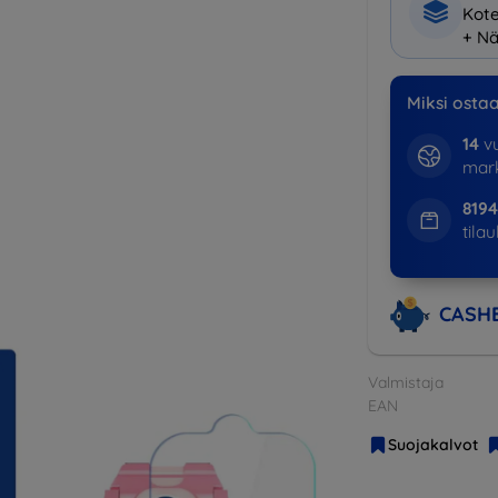
Kote
+ Nä
Miksi osta
14
vu
mark
8194
tila
CASH
Valmistaja
EAN
Suojakalvot