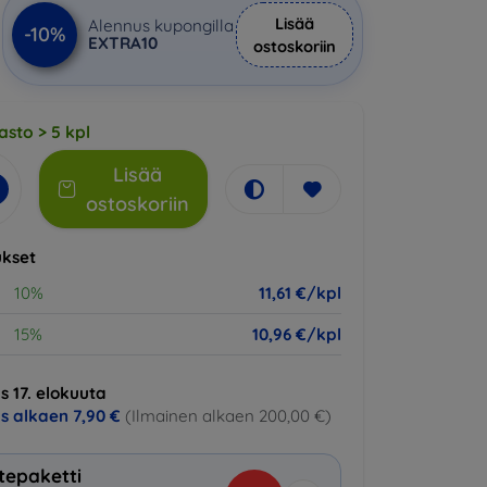
Lisää
Alennus kupongilla
-10%
EXTRA10
ostoskoriin
asto > 5 kpl
Lisää
ostoskoriin
kset
10%
11,61 €/kpl
15%
10,96 €/kpl
s 17. elokuuta
us alkaen
7,90 €
(Ilmainen alkaen 200,00 €)
tepaketti