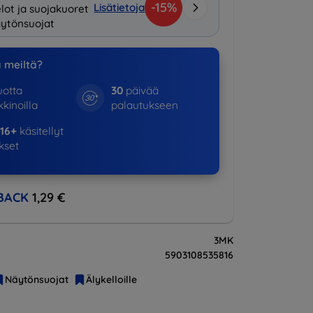
-15%
Lisätietoja
lot ja suojakuoret
ytönsuojat
a meiltä?
otta
30
päivää
kinoilla
palautukseen
16+
käsitellyt
ukset
BACK
1,29 €
3MK
5903108535816
Näytönsuojat
Älykelloille