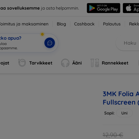
taa sovelluksemme
ja osta helpommin.
Toimitus ja maksaminen
Blog
Cashback
Palautus
Rekl
etko apua?
ojat
Tarvikkeet
Ääni
Rannekkeet
3MK Folia 
Fullscreen 
Sopii:
Uni
12,90 €