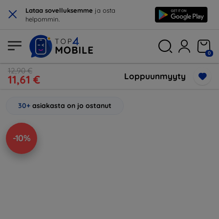
×
Lataa sovelluksemme
ja osta
helpommin.
0
12,90 €
Loppuunmyyty
11,61 €
30+
asiakasta on jo ostanut
-10%