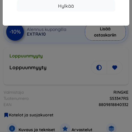
11,61 €
Hylkää
Hinta ilman ALV:tä
9,36 €
Lisää
Alennus kupongilla
-10%
EXTRA10
ostoskoriin
Loppuunmyyty
Loppuunmyyty
Valmistaja
RINGKE
Tuotenumero
S53347RS
EAN
8809818840332
Kotelot ja suojakuoret
Kuvaus ja tekniset
Arvostelut