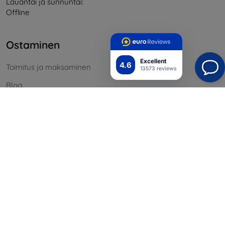
Lauantai ja sunnuntai:
Offline
Ostaminen
Excellent
4.6
Toimitus ja maksaminen
13573 reviews
Blog
Cashback
Palautus
Reklamaatio
Yhteystiedot
Tiedot
Brändimme
Evästeesi