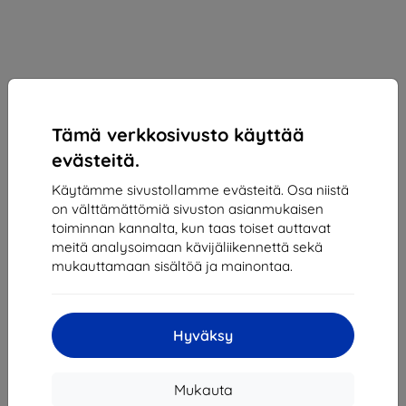
Tämä verkkosivusto käyttää
evästeitä.
Käytämme sivustollamme evästeitä. Osa niistä
on välttämättömiä sivuston asianmukaisen
toiminnan kannalta, kun taas toiset auttavat
meitä analysoimaan kävijäliikennettä sekä
mukauttamaan sisältöä ja mainontaa.
Kotelo RINGKE SLIM APPLE AIRTAG SMOKE BLACK
(8809818840332)
Sopii:
Apple AirTag
Hyväksy
Kuvaus ja tekniset tiedot
12,90 €
Mukauta