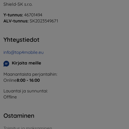
Shield-SK s.r.o.
Y-tunnus:
46701494
ALV-tunnus:
SK2023549671
Yhteystiedot
info@top4mobile.eu
Kirjoita meille
Maanantaista perjantaihin:
Online
8:00 - 16:00
Lauantai ja sunnuntai:
Offline
Ostaminen
Toimitus ja maksaminen