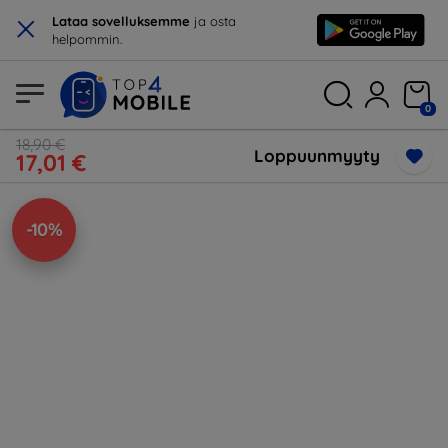
×
Lataa sovelluksemme
ja osta
helpommin.
0
18,90 €
Loppuunmyyty
17,01 €
-10%