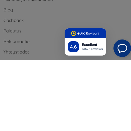
Blog
Cashback
Palautus
Reklamaatio
Excellent
4.6
13575 reviews
Yhteystiedot
Tiedot
Brändimme
Evästeesi
Henkilötietojen suoja
Reklamaatiopolitiikka
Sopimusehdot