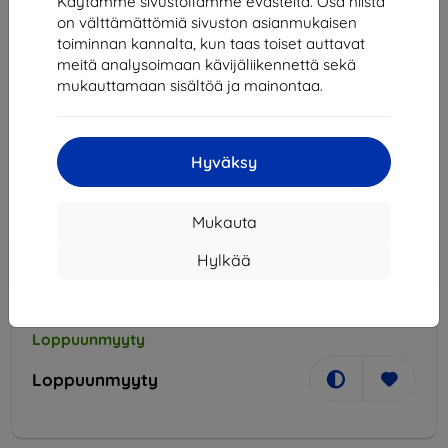
Käytämme sivustollamme evästeitä. Osa niistä
on välttämättömiä sivuston asianmukaisen
toiminnan kannalta, kun taas toiset auttavat
meitä analysoimaan kävijäliikennettä sekä
Stereo slúchadlá CELLY BSIDE, 3,5mm jack, flat
mukauttamaan sisältöä ja mainontaa.
kábel, čierna
18,90 €
17,01 €
Hyväksy
Hinta ilman ALV:tä
13,72 €
Mukauta
Lisää
Alennus kupongilla
-10%
Hylkää
EXTRA10
ostoskoriin
Loppuunmyyty
Loppuunmyyty