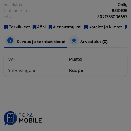
Valmistaja
Celly
Tuotenumero
BSIDE35
EAN
8021735006657
Tarvikkeet
Ääni
Alennusmyynti
Kotelot ja kuoret
Kuvaus ja tekniset tiedot
Arvostelut (0)
Väri
Musta
Yhteystyyppi
Kaapeli