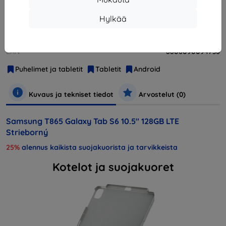
Hylkää
Valmistaja
Samsung
Tuotenumero
T865 10.5" 128GB LTE Silver
EAN
8806090094736
Puhelimet ja tabletit
Tabletit
Android
Kuvaus ja tekniset tiedot
Arvostelut (0)
Samsung T865 Galaxy Tab S6 10.5" 128GB LTE
Strieborný
25%
alennus kaikista suojakuorista ja tarvikkeista
Kotelot ja suojakuoret