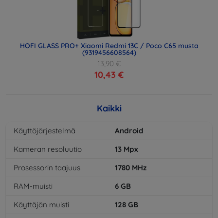
HOFI GLASS PRO+ Xiaomi Redmi 13C / Poco C65 musta
(9319456608564)
13,90 €
10,43 €
Kaikki
Käyttöjärjestelmä
Android
Kameran resoluutio
13
Mpx
Prosessorin taajuus
1780
MHz
RAM-muisti
6
GB
Käyttäjän muisti
128
GB