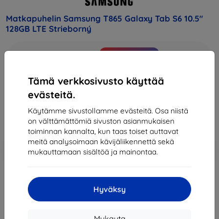
Matkapuhelin Samsung T865 Galaxy Tab S6 10.5"
128GB LTE Strieborný
Osta tämä laite ja saat
25% alennusta
kaikista sen
lisävarusteista!
Tämä verkkosivusto käyttää
847,90 €
evästeitä.
763,11 €
Käytämme sivustollamme evästeitä. Osa niistä
Hinta ilman ALV:tä
615,41 €
on välttämättömiä sivuston asianmukaisen
toiminnan kannalta, kun taas toiset auttavat
meitä analysoimaan kävijäliikennettä sekä
Lisää
Alennus kupongilla
-10%
mukauttamaan sisältöä ja mainontaa.
EXTRA10
ostoskoriin
Loppuunmyyty
Hyväksy
Loppuunmyyty
Mukauta