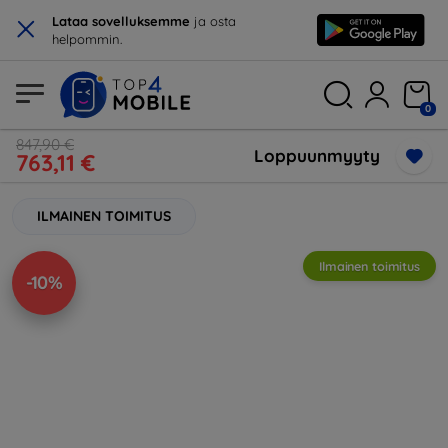
×
Lataa sovelluksemme
ja osta
helpommin.
0
847,90 €
Loppuunmyyty
763,11 €
ILMAINEN TOIMITUS
Ilmainen toimitus
-10%