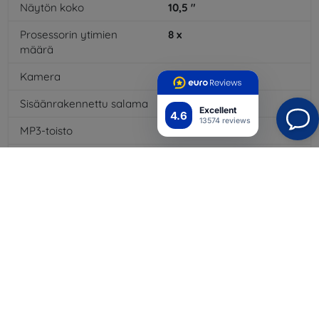
Näytön koko
10,5
"
Prosessorin ytimien
8
x
määrä
Kamera
Kyllä
Sisäänrakennettu salama
Kyllä
Excellent
4.6
13574 reviews
MP3-toisto
Kyllä
3,5 mm:n liitäntä
Ei
NFC
Ei
4G/LTE
Kyllä
Akun kapasiteetti
7040
mAh
Bluetooth
Kyllä
WiFi
Kyllä