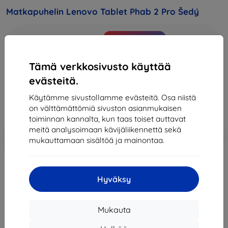
Matkapuhelin Lenovo Tablet Phab 2 Pro Šedý
Osta tämä laite ja saat
25% alennusta
kaikista sen
lisävarusteista!
Tämä verkkosivusto käyttää
464,90 €
evästeitä.
418,41 €
Käytämme sivustollamme evästeitä. Osa niistä
Hinta ilman ALV:tä
337,43 €
on välttämättömiä sivuston asianmukaisen
toiminnan kannalta, kun taas toiset auttavat
meitä analysoimaan kävijäliikennettä sekä
Lisää
Alennus kupongilla
-10%
EXTRA10
mukauttamaan sisältöä ja mainontaa.
ostoskoriin
Loppuunmyyty
Hyväksy
Loppuunmyyty
Mukauta