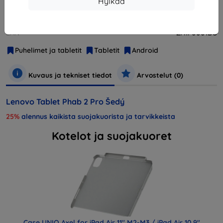
Hylkää
Valmistaja
Lenovo
Tuotenumero
Phab 2 Pro Grey
EAN
ZA1F0001BG
Puhelimet ja tabletit
Tabletit
Android
Kuvaus ja tekniset tiedot
Arvostelut (0)
Lenovo Tablet Phab 2 Pro Šedý
25%
alennus kaikista suojakuorista ja tarvikkeista
Kotelot ja suojakuoret
Case UNIQ Axel for iPad Air 11" M2-M3 / iPad Air 10.9"