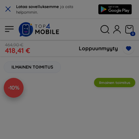
×
Lataa sovelluksemme
ja osta
helpommin.
0
464,90 €
Loppuunmyyty
418,41 €
ILMAINEN TOIMITUS
Ilmainen toimitus
-10%