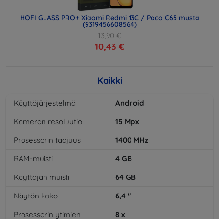
HOFI GLASS PRO+ Xiaomi Redmi 13C / Poco C65 musta
(9319456608564)
13,90 €
10,43 €
Kaikki
Käyttöjärjestelmä
Android
Kameran resoluutio
15
Mpx
Prosessorin taajuus
1400
MHz
RAM-muisti
4
GB
Käyttäjän muisti
64
GB
Näytön koko
6,4
"
Prosessorin ytimien
8
x