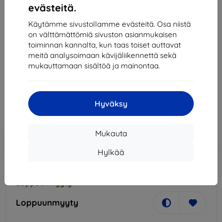
evästeitä.
Käytämme sivustollamme evästeitä. Osa niistä
on välttämättömiä sivuston asianmukaisen
Xiaomi
toiminnan kannalta, kun taas toiset auttavat
Xiaomi LCD Writing Tablet 13.5 Color Edition
meitä analysoimaan kävijäliikennettä sekä
(BHR7278GL)
mukauttamaan sisältöä ja mainontaa.
34,91 €
31,42 €
Hyväksy
Hinta ilman ALV:tä
25,34 €
Mukauta
Lisää
Alennus kupongilla
-10%
EXTRA10
ostoskoriin
Hylkää
Loppuunmyyty
Loppuunmyyty