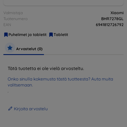
Valmistaja
Xiaomi
Tuotenumero
BHR7278GL
EAN
6941812726792
Puhelimet ja tabletit
Tabletit
Arvostelut (0)
Tätä tuotetta ei ole vielä arvosteltu.
Onko sinulla kokemusta tästä tuotteesta? Auta muita
valitsemaan.
.
Kirjoita arvostelu