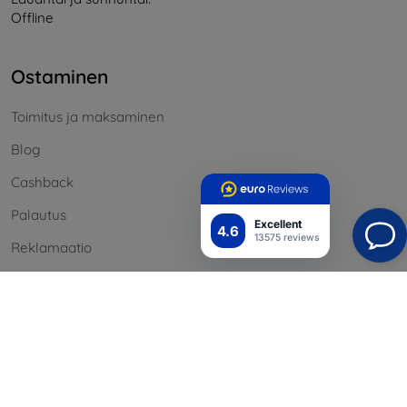
Offline
Ostaminen
Toimitus ja maksaminen
Blog
Cashback
Palautus
Excellent
4.6
13575 reviews
Reklamaatio
Yhteystiedot
Tiedot
Brändimme
Evästeesi