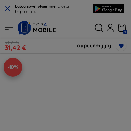
×
Lataa sovelluksemme
ja osta
helpommin.
0
34,91 €
Loppuunmyyty
31,42 €
-10%