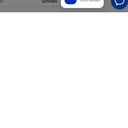
ri
Sininen
13574 reviews