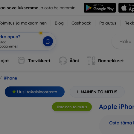
taa sovelluksemme
ja osta helpommin.
Toimitus ja maksaminen
Blog
Cashback
Palautus
Rekl
etko apua?
ojat
Tarvikkeet
Ääni
Rannekkeet
iPhone
Uusi takaisinostosta
ILMAINEN TOIMITUS
Apple iPho
Ilmainen toimitus
Osta tämä l