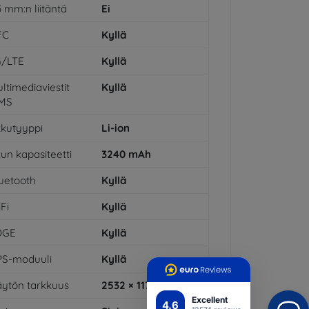
5 mm:n liitäntä
Ei
FC
Kyllä
G/LTE
Kyllä
ltimediaviestit
Kyllä
MS
kutyyppi
Li-ion
un kapasiteetti
3240
mAh
uetooth
Kyllä
Fi
Kyllä
DGE
Kyllä
PS-moduuli
Kyllä
ytön tarkkuus
2532 × 1170
Excellent
4.6