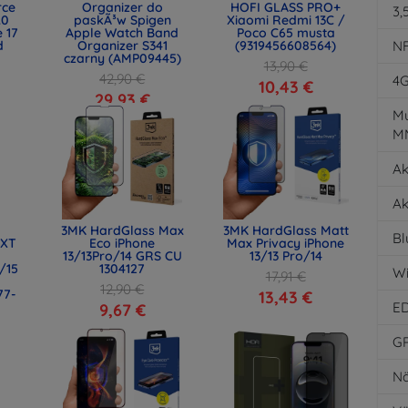
rce
Organizer do
HOFI GLASS PRO+
3,
.0
paskÃ³w Spigen
Xiaomi Redmi 13C /
 17
Apple Watch Band
Poco C65 musta
d
Organizer S341
(9319456608564)
N
)
czarny (AMP09445)
13,90 €
42,90 €
4
10,43 €
29,93 €
Mu
M
Ak
Ak
3MK HardGlass Max
3MK HardGlass Matt
Bl
 XT
Eco iPhone
Max Privacy iPhone
13/13Pro/14 GRS CU
13/13 Pro/14
/15
1304127
Wi
17,91 €
12,90 €
77-
13,43 €
E
9,67 €
G
Nä