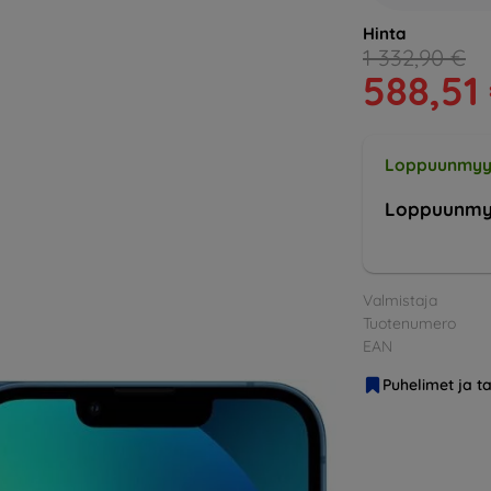
Hinta
1 332,90 €
588,51
Loppuunmyy
Loppuunmy
Valmistaja
Tuotenumero
EAN
Puhelimet ja ta