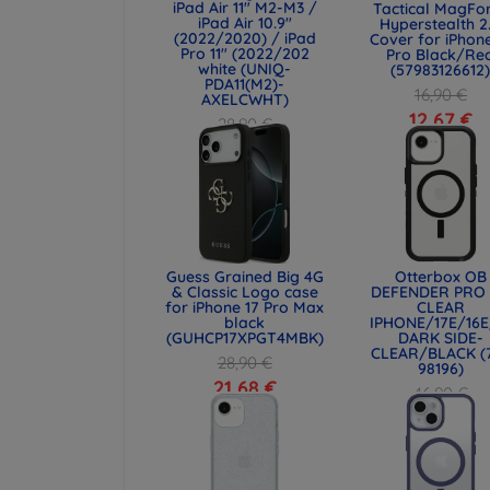
iPad Air 11" M2-M3 /
Tactical MagFo
iPad Air 10.9"
Hyperstealth 2
(2022/2020) / iPad
Cover for iPhone
Pro 11" (2022/202
Pro Black/Re
white (UNIQ-
(57983126612
PDA11(M2)-
16,90 €
AXELCWHT)
12,67 €
28,90 €
21,68 €
Guess Grained Big 4G
Otterbox OB
& Classic Logo case
DEFENDER PRO
for iPhone 17 Pro Max
CLEAR
black
IPHONE/17E/16E
(GUHCP17XPGT4MBK)
DARK SIDE-
CLEAR/BLACK (
28,90 €
98196)
21,68 €
46,90 €
35,18 €