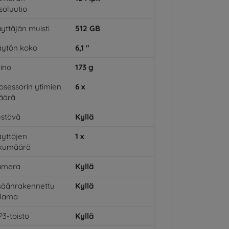
soluutio
yttäjän muisti
512
GB
ytön koko
6,1
"
ino
173
g
osessorin ytimien
6
x
äärä
stävä
Kyllä
yttöjen
1
x
ukumäärä
amera
Kyllä
säänrakennettu
Kyllä
alama
3-toisto
Kyllä