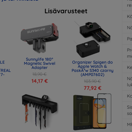
re
Lisävarusteet
Kä
Nä
Pa
Pr
m
Sunnylife 180°
OLE
Organizer Spigen do
Magnetic Swivel
Apple Watch &
Ke
Adapter
3/REAL
PaskÃ³w S340 czarny
18,90 €
77-
(AMP07602)
Nä
14,17 €
103,90 €
l
77,92 €
K
Si
s
MP