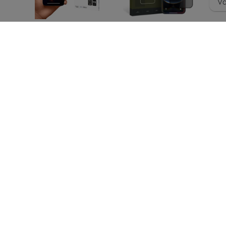
Vä
ACT
3MK EyeCare
HOFI ANTI SPY GLASS
NE
Protector iPhone
PRO+ yksityisyyslasi
PACE
13/13Pro/14
IPHONE 13 / 13 PRO /
14 (9490713933534)
12,90 €
77-
11,90 €
9,67 €
8,93 €
ACT
3MK VibyGlass
Nillkin Amazing CP+
NE
iPhone 13/13 Pro/14
PRO Tempered Glass
LACK
6.1" Tempered Glass
for Apple iPhone 13 /
5pcs
13 Pro / 14
77-
(6902048222618)
92,90 €
17,91 €
69,68 €
11,18 €
Kaikki