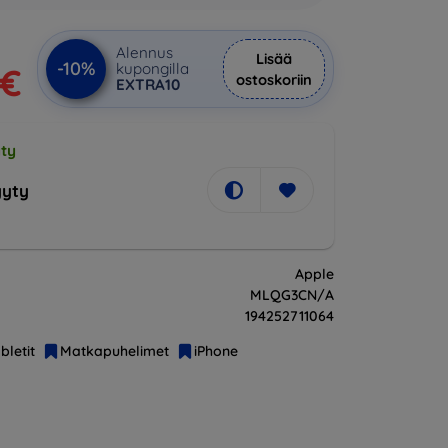
Alennus
Lisää
-10%
kupongilla
 €
ostoskoriin
EXTRA10
ty
yty
Apple
MLQG3CN/A
194252711064
bletit
Matkapuhelimet
iPhone