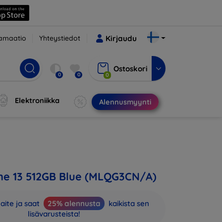
amaatio
Yhteystiedot
Kirjaudu
Ostoskori
0
0
0
Elektroniikka
Alennusmyynti
ne 13 512GB Blue (MLQG3CN/A)
aite ja saat
25% alennusta
kaikista sen
lisävarusteista!