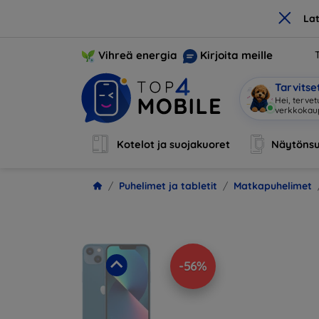
×
La
Vihreä energia
Kirjoita meille
Tarvits
O
|
Kotelot ja suojakuoret
Näytönsu
Puhelimet ja tabletit
Matkapuhelimet
-56%