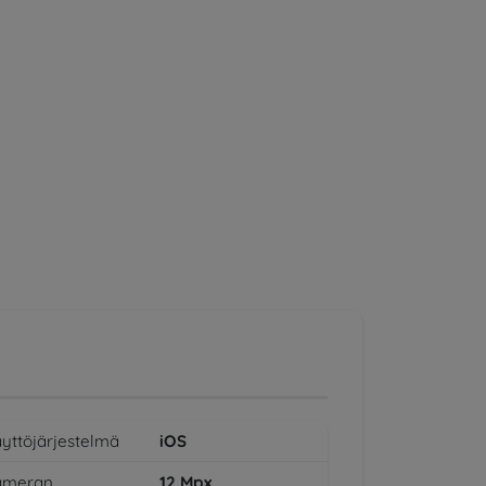
yttöjärjestelmä
iOS
ameran
12
Mpx