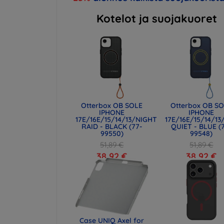
Kotelot ja suojakuoret
Otterbox OB SOLE
Otterbox OB S
IPHONE
IPHONE
17E/16E/15/14/13/NIGHT
17E/16E/15/14/1
RAID - BLACK (77-
QUIET - BLUE (
99550)
99548)
51,89 €
51,89 €
38,92 €
38,92 €
Case UNIQ Axel for