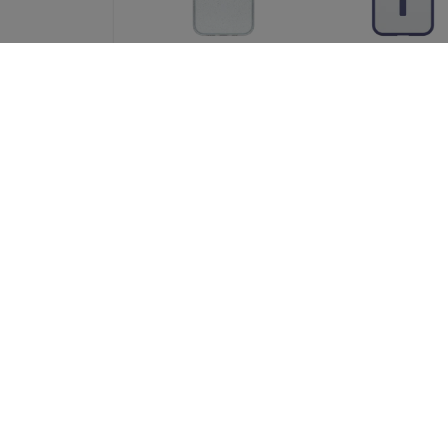
Otterbox OB
Otterbox OB RE
SYMMETRY CLEAR
MAGSAFE IPHO
MAGSAFE
17E/16E//15/14 S
IPHON/17E/16E/15/14
CADET-
STARDUST-CLEAR-V2
CLEAR/PURPLE (
(77-98194)
98205)
36,90 €
29,90 €
27,68 €
22,42 €
Otterbox OB REACT
Otterbox OB RE
MAGSAFE IPHONE
MAGSAFE IPHO
17E/16E//15/14/13 -
17E/16E/15/14 B
CLEAR (77-98201)
CRYSTAL-
CLEAR/BLACK (
29,90 €
98203)
22,42 €
29,90 €
22,42 €
Kaikki