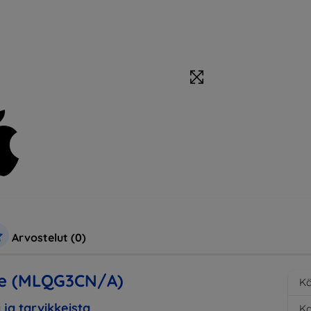
Arvostelut (0)
lue (MLQG3CN/A)
Kä
 ja tarvikkeista
K