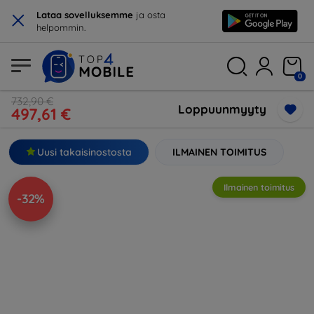
×
Lataa sovelluksemme
ja osta
helpommin.
0
732,90 €
Loppuunmyyty
497,61 €
Uusi takaisinostosta
ILMAINEN TOIMITUS
Ilmainen toimitus
-32%