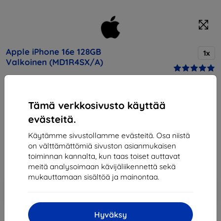
Apple iPhone 16e 128GB
1x
Valkoinen (MD1R4SX/A)
Osta tämä laite ja saat
25% alennusta
kaikista sen
Tämä verkkosivusto käyttää
lisävarusteista!
evästeitä.
Hinta
Käytämme sivustollamme evästeitä. Osa niistä
732,90 €
on välttämättömiä sivuston asianmukaisen
497,61 €
toiminnan kannalta, kun taas toiset auttavat
meitä analysoimaan kävijäliikennettä sekä
mukauttamaan sisältöä ja mainontaa.
Lisää
Alennus kupongilla
-10%
EXTRA10
ostoskoriin
Hyväksy