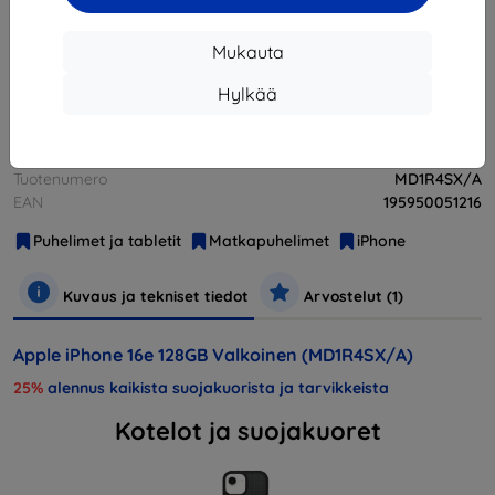
Loppuunmyyty
Mukauta
Loppuunmyyty
Hylkää
Valmistaja
Apple
Tuotenumero
MD1R4SX/A
EAN
195950051216
Puhelimet ja tabletit
Matkapuhelimet
iPhone
Kuvaus ja tekniset tiedot
Arvostelut (1)
Apple iPhone 16e 128GB Valkoinen (MD1R4SX/A)
25%
alennus kaikista suojakuorista ja tarvikkeista
Kotelot ja suojakuoret