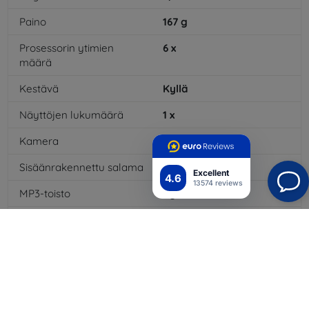
Paino
167
g
Prosessorin ytimien
6
x
määrä
Kestävä
Kyllä
Näyttöjen lukumäärä
1
x
Kamera
Kyllä
Sisäänrakennettu salama
Kyllä
Excellent
4.6
13574 reviews
MP3-toisto
Kyllä
3,5 mm:n liitäntä
Ei
NFC
Kyllä
4G/LTE
Kyllä
Multimediaviestit MMS
Kyllä