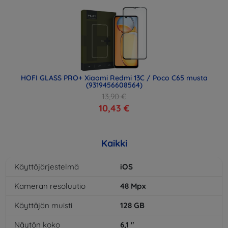
HOFI GLASS PRO+ Xiaomi Redmi 13C / Poco C65 musta
(9319456608564)
13,90 €
10,43 €
Kaikki
Käyttöjärjestelmä
iOS
Kameran resoluutio
48
Mpx
Käyttäjän muisti
128
GB
Näytön koko
6,1
"