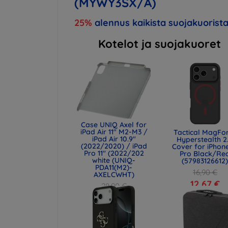
(MYWY3SX/A)
25%
alennus kaikista suojakuorista
Kotelot ja suojakuoret
Case UNIQ Axel for
iPad Air 11" M2-M3 /
Tactical MagFo
iPad Air 10.9"
Hyperstealth 2
(2022/2020) / iPad
Cover for iPhone
Pro 11" (2022/202
Pro Black/Re
white (UNIQ-
(57983126612
PDA11(M2)-
16,90 €
AXELCWHT)
12,67 €
28,90 €
21,68 €