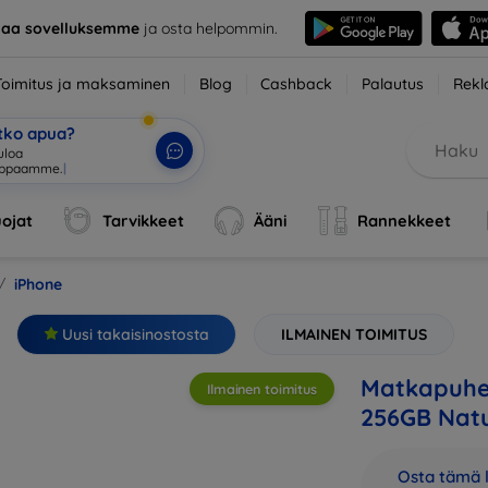
taa sovelluksemme
ja osta helpommin.
Toimitus ja maksaminen
Blog
Cashback
Palautus
Rekl
etko apua?
ojat
Tarvikkeet
Ääni
Rannekkeet
iPhone
Uusi takaisinostosta
ILMAINEN TOIMITUS
Matkapuhel
Ilmainen toimitus
256GB Nat
Osta tämä l