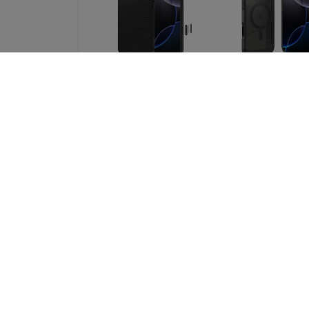
SPIGEN LIQUID AIR
Spigen Tough A
”T” MAG MAGSAFE
T MagSafe, fro
IPHONE 16 PRO MAX
black - iPhone 16
MATTAMUSTA
Max (ACS0907
(ACS09114)
62,91 €
32,90 €
47,18 €
24,68 €
Spigen Tough Armor
Spigen Ultra Hybr
T MagSafe, musta -
MagSafe, huurre
iPhone 16 Pro Max
musta - iPhone 16
(ACS08503)
Max (ACS0850
41,90 €
41,90 €
31,42 €
31,42 €