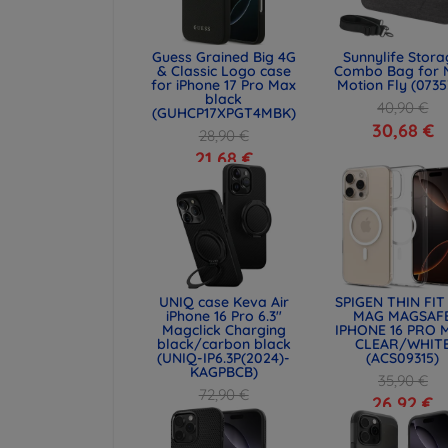
Guess Grained Big 4G
Sunnylife Stor
& Classic Logo case
Combo Bag for 
for iPhone 17 Pro Max
Motion Fly (0735
black
40,90 €
(GUHCP17XPGT4MBK)
30,68 €
28,90 €
21,68 €
UNIQ case Keva Air
SPIGEN THIN FIT
iPhone 16 Pro 6.3"
MAG MAGSAF
Magclick Charging
IPHONE 16 PRO 
black/carbon black
CLEAR/WHIT
(UNIQ-IP6.3P(2024)-
(ACS09315)
KAGPBCB)
35,90 €
72,90 €
26,92 €
54,67 €