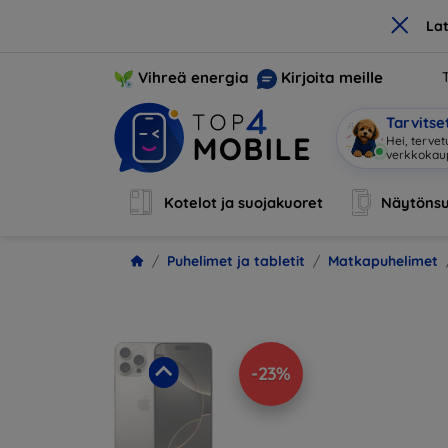
×
La
Vihreä energia
Kirjoita meille
Tarvits
Ole
|
Kotelot ja suojakuoret
Näytönsu
Puhelimet ja tabletit
Matkapuhelimet
-23%