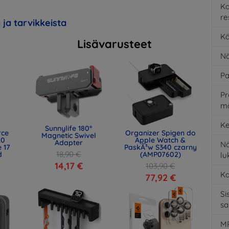
K
re
 ja tarvikkeista
Kä
Lisävarusteet
Nä
Pa
Pr
m
Ke
Sunnylife 180°
rce
Organizer Spigen do
Magnetic Swivel
.0
Apple Watch &
Adapter
Nä
 17
PaskÃ³w S340 czarny
18,90 €
d
(AMP07602)
l
)
14,17 €
103,90 €
K
77,92 €
Si
s
MP