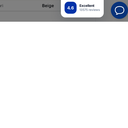
ri
Beige
Excellent
4.6
13575 reviews