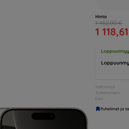
Hinta
1 452,90 €
1 118,6
Loppuunmyy
Loppuunmy
Valmistaja
Tuotenumero
EAN
Puhelimet ja ta