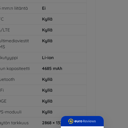
5 mm:n liitäntä
Ei
FC
Kyllä
G/LTE
Kyllä
ltimediaviestit
Kyllä
MS
kutyyppi
Li-ion
un kapasiteetti
4685
mAh
uetooth
Kyllä
Fi
Kyllä
DGE
Kyllä
PS-moduuli
Kyllä
ytön tarkkuus
2868 × 1320