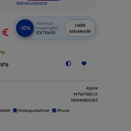
lisävarusteista!
Alennus
Lisää
-10%
kupongilla
1 €
ostoskoriin
EXTRA10
ty
yty
Apple
MYWY3SX/A
195949806353
bletit
Matkapuhelimet
iPhone