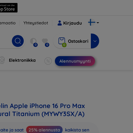
amaatio
Yhteystiedot
Kirjaudu
Ostoskori
0
0
0
Elektroniikka
Alennusmyynti
in Apple iPhone 16 Pro Max
ural Titanium (MYWY3SX/A)
aite ja saat
25% alennusta
kaikista sen