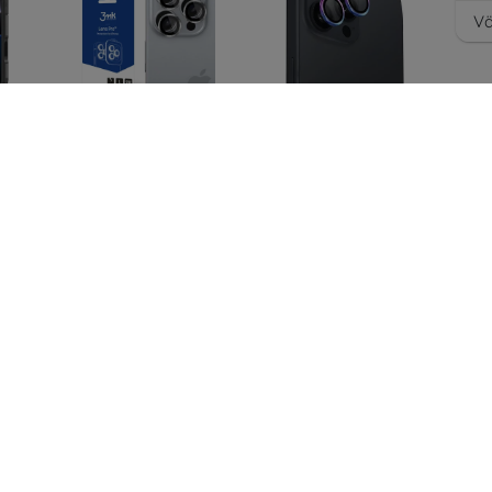
Vä
rmor
3MK Lens Protection
UNIQ Optix Aluminum
st
Pro iPhone 16 Pro/16
Camera Lens
 Pro
Pro Max Titanium
Protector iPhone 16
0)
Silver
Pro 6.3" / 16 Pro Max
6.9" iridescent
13,90 €
camera lens glass
with applicator
10,43 €
(UNIQ-IP6.3P-
6.9P(2024)-
ALENSIRD)
17,91 €
13,43 €
id T
RINGKE CAMERA
HOFI FULLCAM PRO+
ttu
PROTECTOR 2-PACK
KAMERANSUOJA
 Pro
IPHONE 16 PRO / 16
IPHONE 16 PRO / 16
7)
PRO MAX KIRKAS
PRO MAX MUSTA
(8809961789731)
(5906302311071)
17,91 €
12,90 €
13,43 €
9,67 €