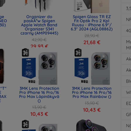
3,
age
Organizer do
Spigen Glass TR EZ
N
NEO
paskÃ³w Spigen
Fit Optik Pro 2 Kpl
30)
Apple Watch Band
Ruusu - iPhone 6.9"/
Organizer S341
6.3" 2024 (AGL08862)
4
czarny (AMP09445)
28,90 €
42,90 €
21,68 €
Mu
29,93 €
M
Ak
Ak
Bl
 "T"
3MK Lens Protection
3MK Lens Protection
Wi
E
Pro iPhone 16 Pro/16
Pro iPhone 16 Pro/16
MAX
Pro Max Läpinäkyvä
Pro Max Rainbow ()
E
()
13,90 €
E
13,90 €
10,43 €
10,43 €
G
Nä