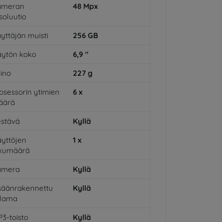
ameran
48
Mpx
soluutio
yttäjän muisti
256
GB
ytön koko
6,9
"
ino
227
g
osessorin ytimien
6
x
äärä
stävä
Kyllä
yttöjen
1
x
ukumäärä
amera
Kyllä
säänrakennettu
Kyllä
alama
3-toisto
Kyllä