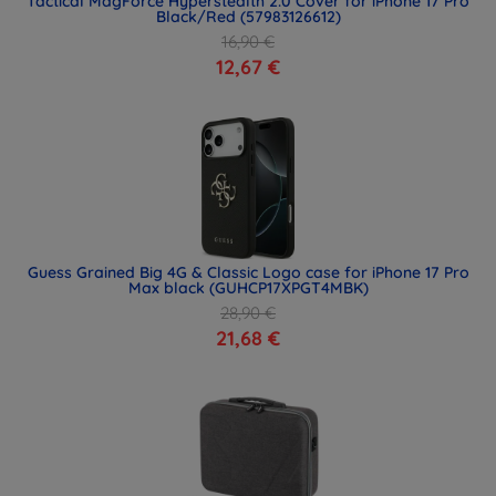
Tactical MagForce Hyperstealth 2.0 Cover for iPhone 17 Pro
Black/Red (57983126612)
16,90 €
12,67 €
Guess Grained Big 4G & Classic Logo case for iPhone 17 Pro
Max black (GUHCP17XPGT4MBK)
28,90 €
21,68 €