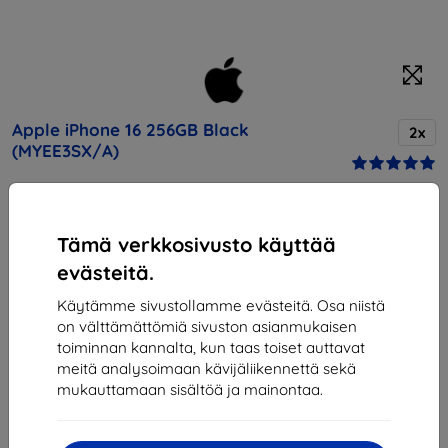
Apple iPhone 16 256GB Black
2x
(MYEE3SX/A)
Osta tämä laite ja saat
25% alennusta
kaikista sen
Tämä verkkosivusto käyttää
lisävarusteista!
evästeitä.
Apple-älypuhelin 256 Gt, musta, tehokas kamera, pitkä
Käytämme sivustollamme evästeitä. Osa niistä
akunkesto ja nopea 5G-yhteys. Paljon tallennustilaa
on välttämättömiä sivuston asianmukaisen
toiminnan kannalta, kun taas toiset auttavat
Hinta
meitä analysoimaan kävijäliikennettä sekä
1 082,90 €
mukauttamaan sisältöä ja mainontaa.
710,01 €