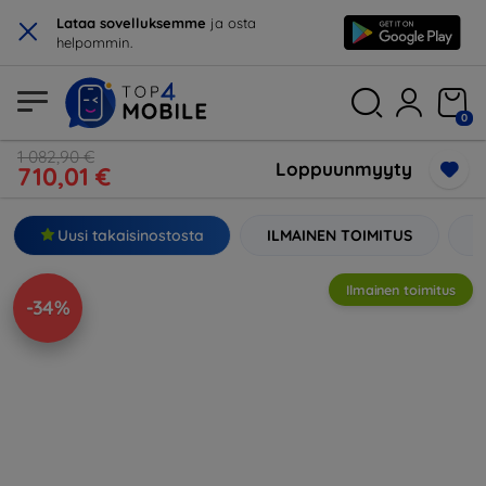
×
Lataa sovelluksemme
ja osta
helpommin.
0
1 082,90 €
Loppuunmyyty
710,01 €
Uusi takaisinostosta
ILMAINEN TOIMITUS
2
Ilmainen toimitus
-34%