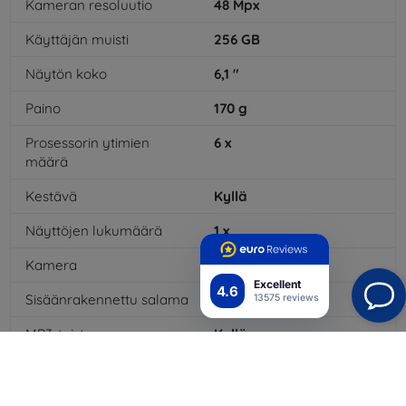
Kameran resoluutio
48
Mpx
Käyttäjän muisti
256
GB
Näytön koko
6,1
"
Paino
170
g
Prosessorin ytimien
6
x
määrä
Kestävä
Kyllä
Näyttöjen lukumäärä
1
x
Kamera
Kyllä
Excellent
4.6
Sisäänrakennettu salama
Kyllä
13575 reviews
MP3-toisto
Kyllä
3,5 mm:n liitäntä
Ei
NFC
Kyllä