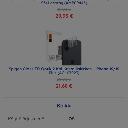
S341 czarny (AMP09445)
42,90 €
29,93 €
Spigen Glass TR Optik 2 Kpl Kristallinkirkas - iPhone 16/16
Plus (AGL07923)
28,90 €
21,68 €
Kaikki
Käyttöjärjestelmä
iOS