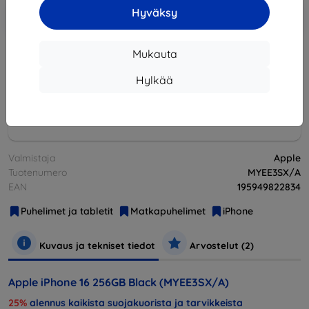
Lisää
Alennus kupongilla
Hyväksy
-10%
EXTRA10
ostoskoriin
Mukauta
Loppuunmyyty
Hylkää
Loppuunmyyty
Valmistaja
Apple
Tuotenumero
MYEE3SX/A
EAN
195949822834
Puhelimet ja tabletit
Matkapuhelimet
iPhone
Kuvaus ja tekniset tiedot
Arvostelut (2)
Apple iPhone 16 256GB Black (MYEE3SX/A)
25%
alennus kaikista suojakuorista ja tarvikkeista