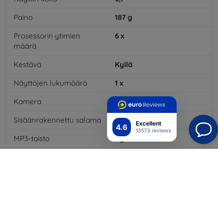
Paino
187
g
Prosessorin ytimien
6
x
määrä
Kestävä
Kyllä
Näyttöjen lukumäärä
1
x
Kamera
Kyllä
Sisäänrakennettu salama
Kyllä
Excellent
4.6
13573 reviews
MP3-toisto
Kyllä
3,5 mm:n liitäntä
Ei
NFC
Kyllä
4G/LTE
Kyllä
Multimediaviestit MMS
Kyllä