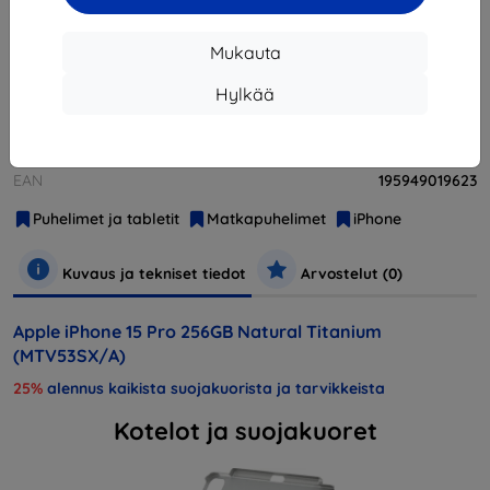
Loppuunmyyty
Mukauta
Hylkää
Valmistaja
Apple
Tuotenumero
MTV53SX/A
EAN
195949019623
Puhelimet ja tabletit
Matkapuhelimet
iPhone
Kuvaus ja tekniset tiedot
Arvostelut (0)
Apple iPhone 15 Pro 256GB Natural Titanium
(MTV53SX/A)
25%
alennus kaikista suojakuorista ja tarvikkeista
Kotelot ja suojakuoret