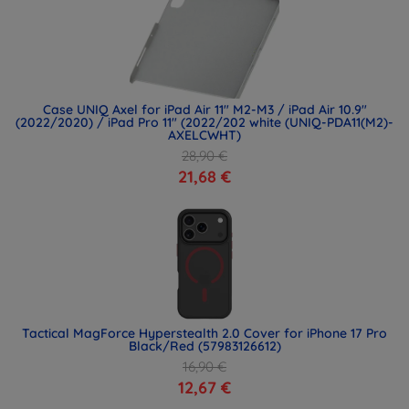
Case UNIQ Axel for iPad Air 11" M2-M3 / iPad Air 10.9"
(2022/2020) / iPad Pro 11" (2022/202 white (UNIQ-PDA11(M2)-
AXELCWHT)
28,90 €
21,68 €
Tactical MagForce Hyperstealth 2.0 Cover for iPhone 17 Pro
Black/Red (57983126612)
16,90 €
12,67 €