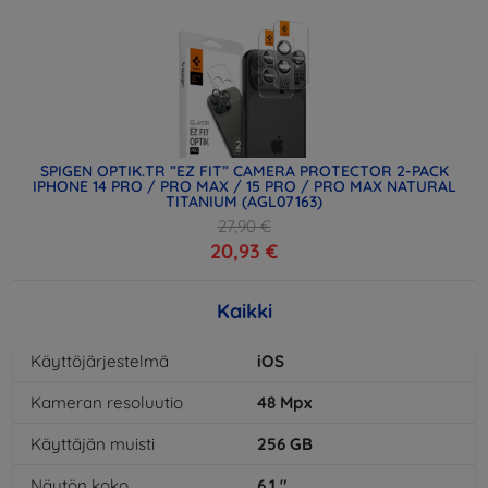
SPIGEN OPTIK.TR ”EZ FIT” CAMERA PROTECTOR 2-PACK
IPHONE 14 PRO / PRO MAX / 15 PRO / PRO MAX NATURAL
TITANIUM (AGL07163)
27,90 €
20,93 €
Kaikki
Käyttöjärjestelmä
iOS
Kameran resoluutio
48
Mpx
Käyttäjän muisti
256
GB
Näytön koko
6,1
"