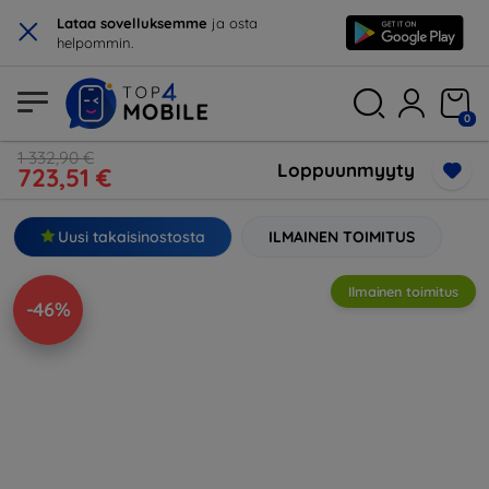
×
Lataa sovelluksemme
ja osta
helpommin.
0
1 332,90 €
Loppuunmyyty
723,51 €
Uusi takaisinostosta
ILMAINEN TOIMITUS
Ilmainen toimitus
-46%