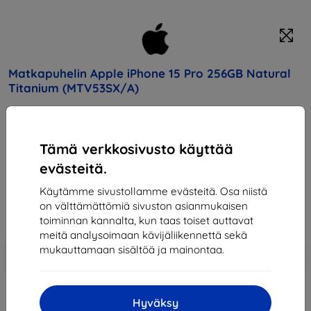
Matkapuhelin Apple iPhone 15 Pro 256GB Natural
Titanium (MTV53SX/A)
Osta tämä laite ja saat
25% alennusta
kaikista sen
lisävarusteista!
Tämä verkkosivusto käyttää
evästeitä.
Hinta
1 332,90 €
Käytämme sivustollamme evästeitä. Osa niistä
723,51 €
on välttämättömiä sivuston asianmukaisen
toiminnan kannalta, kun taas toiset auttavat
meitä analysoimaan kävijäliikennettä sekä
Lisää
Alennus kupongilla
mukauttamaan sisältöä ja mainontaa.
-10%
EXTRA10
ostoskoriin
Hyväksy
Loppuunmyyty