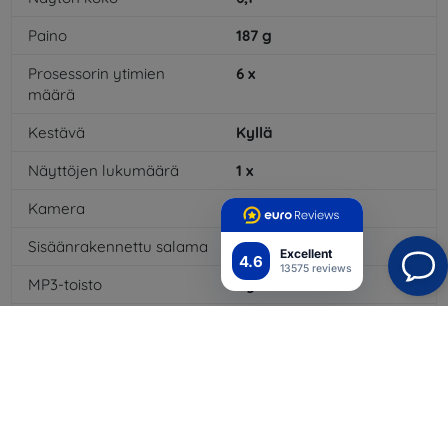
Paino
187
g
Prosessorin ytimien
6
x
määrä
Kestävä
Kyllä
Näyttöjen lukumäärä
1
x
Kamera
Kyllä
Sisäänrakennettu salama
Kyllä
Excellent
4.6
13575 reviews
MP3-toisto
Kyllä
3,5 mm:n liitäntä
Ei
NFC
Kyllä
4G/LTE
Kyllä
Multimediaviestit MMS
Kyllä