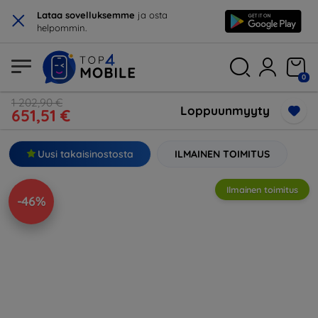
×
Lataa sovelluksemme
ja osta
helpommin.
0
1 202,90 €
Loppuunmyyty
651,51 €
Uusi takaisinostosta
ILMAINEN TOIMITUS
Ilmainen toimitus
-46%