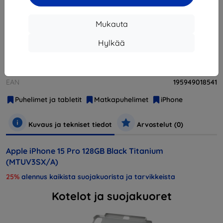
Loppuunmyyty
Mukauta
Hylkää
Valmistaja
Apple
Tuotenumero
MTUV3SX/A
EAN
195949018541
Puhelimet ja tabletit
Matkapuhelimet
iPhone
Kuvaus ja tekniset tiedot
Arvostelut (0)
Apple iPhone 15 Pro 128GB Black Titanium
(MTUV3SX/A)
25%
alennus kaikista suojakuorista ja tarvikkeista
Kotelot ja suojakuoret