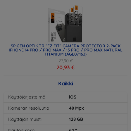
SPIGEN OPTIK.TR ”EZ FIT” CAMERA PROTECTOR 2-PACK
IPHONE 14 PRO / PRO MAX / 15 PRO / PRO MAX NATURAL
TITANIUM (AGL07163)
27,90 €
20,93 €
Kaikki
Käyttöjärjestelmä
iOS
Kameran resoluutio
48
Mpx
Käyttäjän muisti
128
GB
Näytön koko
6,1
"