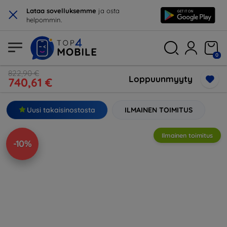
×
Lataa sovelluksemme
ja osta
helpommin.
0
822,90 €
Loppuunmyyty
740,61 €
Uusi takaisinostosta
ILMAINEN TOIMITUS
Ilmainen toimitus
-10%