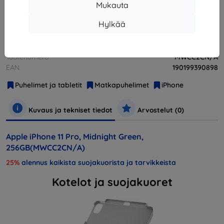
Loppuunmyyty
Mukauta
Hylkää
Valmistaja
Apple
Tuotenumero
MWCC2CN/A
EAN
190199390898
Puhelimet ja tabletit
Matkapuhelimet
iPhone
Kuvaus ja tekniset tiedot
Arvostelut (0)
Apple iPhone 11 Pro, Midnight Green,
256GB(MWCC2CN/A)
25%
alennus kaikista suojakuorista ja tarvikkeista
Kotelot ja suojakuoret