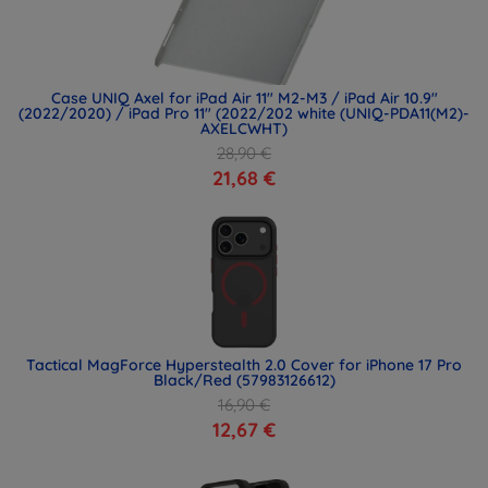
Case UNIQ Axel for iPad Air 11" M2-M3 / iPad Air 10.9"
(2022/2020) / iPad Pro 11" (2022/202 white (UNIQ-PDA11(M2)-
AXELCWHT)
28,90 €
21,68 €
Tactical MagForce Hyperstealth 2.0 Cover for iPhone 17 Pro
Black/Red (57983126612)
16,90 €
12,67 €