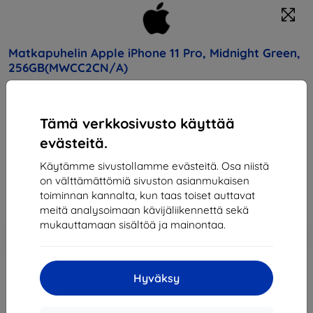
Matkapuhelin Apple iPhone 11 Pro, Midnight Green,
256GB(MWCC2CN/A)
Osta tämä laite ja saat
25% alennusta
kaikista sen
lisävarusteista!
Tämä verkkosivusto käyttää
evästeitä.
Hinta
822,90 €
Käytämme sivustollamme evästeitä. Osa niistä
740,61 €
on välttämättömiä sivuston asianmukaisen
toiminnan kannalta, kun taas toiset auttavat
meitä analysoimaan kävijäliikennettä sekä
mukauttamaan sisältöä ja mainontaa.
Lisää
Alennus kupongilla
-10%
EXTRA10
ostoskoriin
Hyväksy
Loppuunmyyty