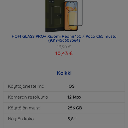
HOFI GLASS PRO+ Xiaomi Redmi 13C / Poco C65 musta
(9319456608564)
13,90 €
10,43 €
Kaikki
Käyttöjärjestelmä
iOS
Kameran resoluutio
12
Mpx
Käyttäjän muisti
256
GB
Näytön koko
5,8
"