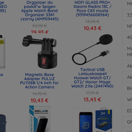
age
Organizer do
HOFI GLASS PRO+
MP
NEO
paskÃ³w Spigen
Xiaomi Redmi 13C /
30)
Apple Watch Band
Poco C65 musta
Organizer S341
(9319456608564)
3,
czarny (AMP09445)
13,90 €
42,90 €
N
10,43 €
29,93 €
4
Mu
M
Ak
Tactical USB
Latauskaapeli
se
Magnetic Base
Ak
Huawei Watch GT/
Adapter PULUZ
GT2/ Honor Magic
PU708B 1/4 inch for
Watch 2:lle (2447490)
Action Camera
Bl
17,91 €
14,90 €
13,43 €
Wi
10,43 €
E
G