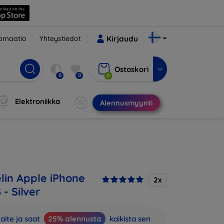
amaatio
Yhteystiedot
Kirjaudu
Ostoskori
0
0
0
Elektroniikka
Alennusmyynti
in Apple iPhone
2x
 - Silver
aite ja saat
25% alennusta
kaikista sen