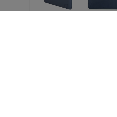
UNIQ bag Cyprus
UNIQ Stockho
laptop Sleeve 14
laptop Sleeve 
"abyss blue Water-
"abyss blue (UN
resistant Neoprene
STOCKHOLM (16
(UNIQ-CYPRUS (14) -
ABSBLUE)
ABSBLUE)
52,90 €
32,90 €
39,68 €
24,68 €
UNIQ bag Cyprus
CASE-MATE SQU
laptop Sleeve 16
FOR IPHONE
"marl gray Water-
6+/6S+/7+/8
resistant Neoprene
IRIDESCENT
(UNIQ-CYPRUS (16) -
(CM037232)
MALGRY)
39,90 €
37,89 €
11,18 €
28,42 €
Kaikki