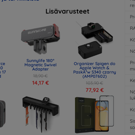
re
Lisävarusteet
Pr
RA
Kä
Nä
Sunnylife 180°
Pr
rce
Organizer Spigen do
Magnetic Swivel
.0
Apple Watch &
m
Adapter
 17
PaskÃ³w S340 czarny
18,90 €
d
(AMP07602)
Ke
)
14,17 €
103,90 €
77,92 €
Nä
l
K
Si
s