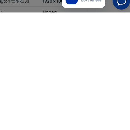
ytön tarkkuus
1920 x 1080
13575 reviews
ri
Hopea