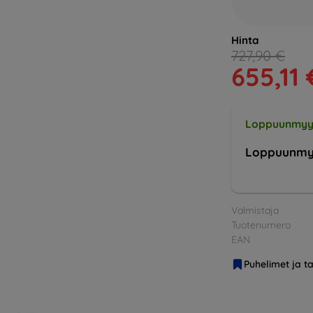
Hinta
727,90 €
655,11 
Loppuunmyy
Loppuunmy
Valmistaja
Tuotenumero
EAN
Puhelimet ja ta