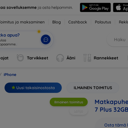
taa sovelluksemme
ja osta helpommin.
Toimitus ja maksaminen
Blog
Cashback
Palautus
Rekl
etko apua?
ojat
Tarvikkeet
Ääni
Rannekkeet
iPhone
Uusi takaisinostosta
ILMAINEN TOIMITUS
Matkapuhel
Ilmainen toimitus
7 Plus 32GB
Lahja
Osta tämä l