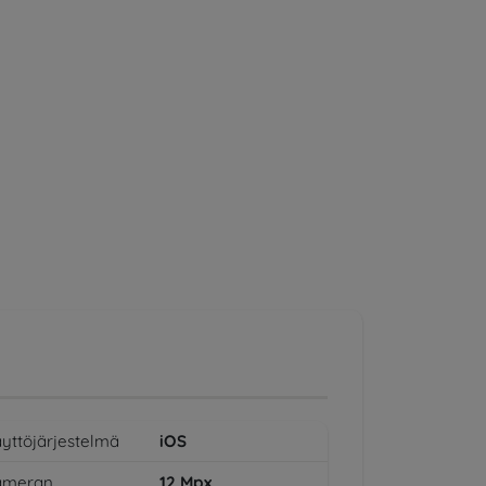
yttöjärjestelmä
iOS
ameran
12
Mpx