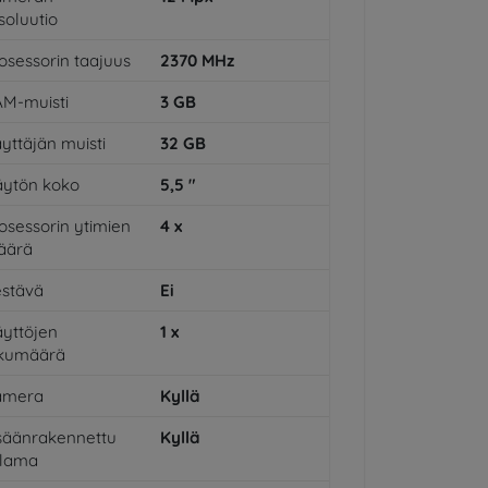
soluutio
osessorin taajuus
2370
MHz
M-muisti
3
GB
yttäjän muisti
32
GB
ytön koko
5,5
"
osessorin ytimien
4
x
äärä
stävä
Ei
yttöjen
1
x
ukumäärä
amera
Kyllä
säänrakennettu
Kyllä
alama