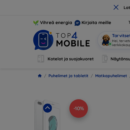
×
La
Vihreä energia
Kirjoita meille
Tarvits
O
|
Kotelot ja suojakuoret
Näytönsu
Puhelimet ja tabletit
Matkapuhelimet
-10%