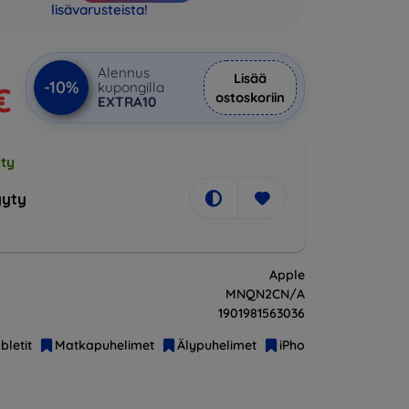
lisävarusteista!
Alennus
Lisää
-10%
kupongilla
€
ostoskoriin
EXTRA10
ty
yty
Apple
MNQN2CN/A
1901981563036
bletit
Matkapuhelimet
Älypuhelimet
iPhone