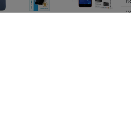
Nä
Vä
lm
Beline tempered
3MK Apple iPhone 8
16
glass 5D iPhone 7/8
Plus - 3mk
IQ-
Plus
SilverProtection+
) -
(5903108301961)
10,90 €
14,90 €
8,17 €
11,18 €
ISH
3MK Apple iPhone
3MK Apple iPhone 7
7/8 Plus White - 3mk
Plus Black - 3mk
+
HardGlass Max Lite
HardGlass Max
11,90 €
12,90 €
8,93 €
9,67 €
Kaikki