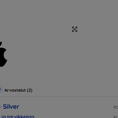
Arvostelut (2)
 Silver
Kä
 ja tarvikkeista
K