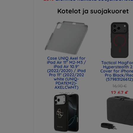
Kotelot ja suojakuoret
Case UNIQ Axel for
iPad Air 11" M2-M3 /
Tactical MagFo
iPad Air 10.9"
Hyperstealth 2
(2022/2020) / iPad
Cover for iPhone
Pro 11" (2022/202
Pro Black/Re
white (UNIQ-
(57983126612
PDA11(M2)-
16,90 €
AXELCWHT)
12,67 €
28,90 €
21,68 €