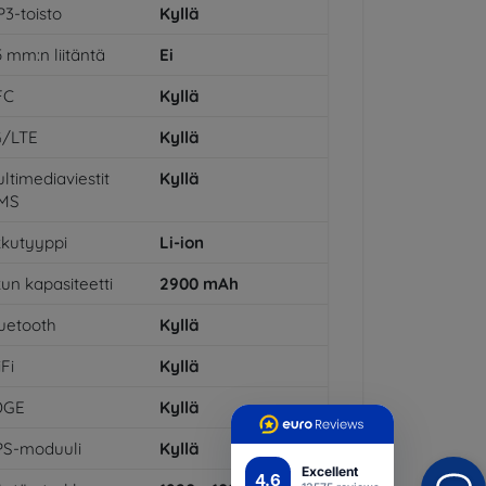
3-toisto
Kyllä
5 mm:n liitäntä
Ei
FC
Kyllä
G/LTE
Kyllä
ltimediaviestit
Kyllä
MS
kutyyppi
Li-ion
un kapasiteetti
2900
mAh
uetooth
Kyllä
Fi
Kyllä
DGE
Kyllä
PS-moduuli
Kyllä
Excellent
4.6