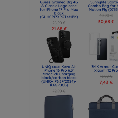
Guess Grained Big 4G
Sunnylife Stor
& Classic Logo case
Combo Bag for 
for iPhone 17 Pro Max
Motion Fly (0735
black
40,90 €
(GUHCP17XPGT4MBK)
30,68 €
28,90 €
21,68 €
UNIQ case Keva Air
3MK Armor Ca
iPhone 16 Pro 6.3"
Xiaomi 12 Pro
Magclick Charging
16,90 €
black/carbon black
(UNIQ-IP6.3P(2024)-
7,43 €
KAGPBCB)
72,90 €
54,67 €